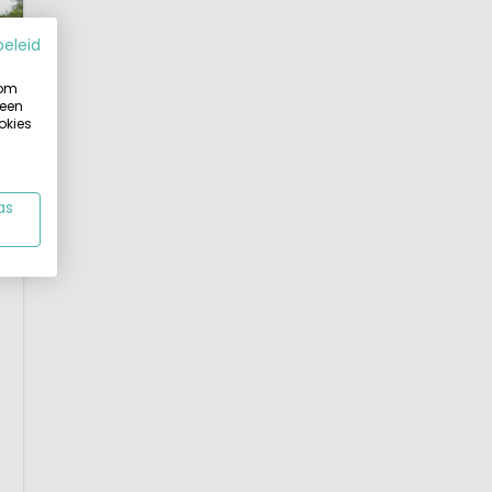
beleid
 om
 een
okies
as