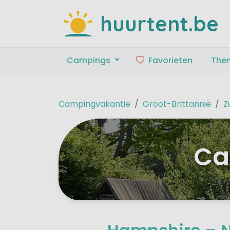
huurtent.be
Campings
Favorieten
The
Campingvakantie
Groot-Brittannië
Z
Ca