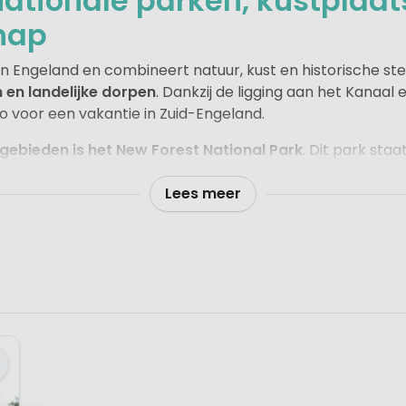
ationale parken, kustplaat
hap
an Engeland en combineert natuur, kust en historische st
 en landelijke dorpen
. Dankzij de ligging aan het Kanaal 
o voor een vakantie in Zuid-Engeland.
gebieden is het New Forest National Park
. Dit park sta
ndlopende pony’s. Wandelaars en fietsers vinden hier tal
ieden van Engeland.
Lees meer
teden zoals Portsmouth en Southampton.
Portsmouth he
zijn historische schepen en de beroemde Spinnaker Towe
aak in een groene landelijke omgeving of dicht bij de kust
zen voor comfortabele accommodaties midden in de natuu
uur en historische Engelse steden.