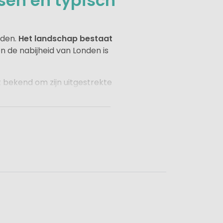
sen en typisch
eden.
Het landschap bestaat
en de nabijheid van Londen is
at bekend om zijn uitgestrekte
loze routes door een van de
eft een rijke maritieme
r in de haven.
. Je kunt hier verblijven op
r. De regio is ideaal voor