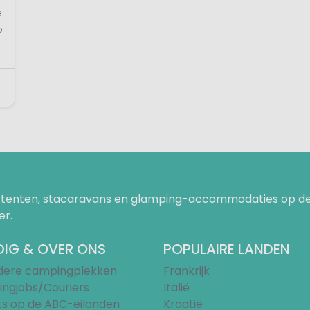
e
p
uurtenten, stacaravans en glamping-accommodaties op de
er.
IG & OVER ONS
POPULAIRE LANDEN
ndere campingplekken
Frankrijk
ngjobs/Couriers
Italië
ts op de ABC-eilanden
Kroatië