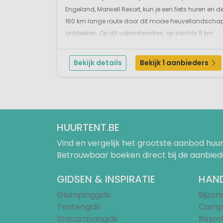
Engeland, Marwell Resort, kun je een fiets huren en d
160 km lange route door dit mooie heuvellandscha
ontdekken. Op dit vakantieadres, op slechts 8 km
van Winchester, kun je logeren in een fijn chalet of
een leuke lodge met hottub. En wil je een Engelse ...
Bekijk details
Bekijk 1 aanbieders
HUURTENT.BE
Vind en vergelijk het grootste aanbod h
Betrouwbaar boeken direct bij de aanbied
GIDSEN & INSPIRATIE
HAND
Glampinggids
Bijzo
Tentengids
Campi
Stacaravangids
Resor