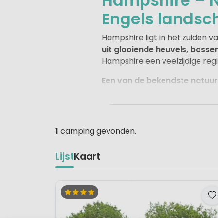
Hampshire – N
Engels landsc
Hampshire ligt in het zuiden v
uit glooiende heuvels, bossen
Hampshire een veelzijdige regi
Een van de bekendste natuur
bossen, heidevelden en vrij ro
oudste beschermde natuurgeb
Langs de kust liggen havens
1
camping gevonden.
geschiedenis en is bekend om 
Campings in Hampshire liggen v
Lijst
Kaart
ruime kampeerplaatsen of kie
liefhebbers van wandelen, nat