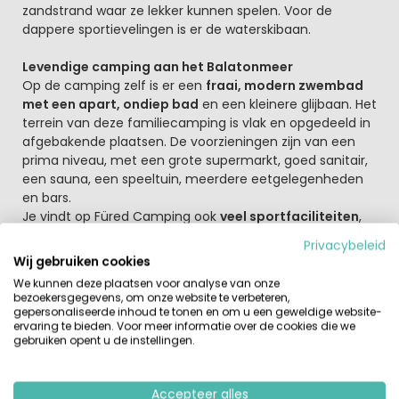
zandstrand waar ze lekker kunnen spelen. Voor de
dappere sportievelingen is er de waterskibaan.
Levendige camping aan het Balatonmeer
Op de camping zelf is er een
fraai, modern zwembad
met een apart, ondiep bad
en een kleinere glijbaan. Het
terrein van deze familiecamping is vlak en opgedeeld in
afgebakende plaatsen. De voorzieningen zijn van een
prima niveau, met een grote supermarkt, goed sanitair,
een sauna, een speeltuin, meerdere eetgelegenheden
en bars.
Je vindt op Füred Camping ook
veel sportfaciliteiten
,
onder andere een tennisbaan, een volleybalveld,
Privacybeleid
minigolf en tafeltennistafels.
Wij gebruiken cookies
We kunnen deze plaatsen voor analyse van onze
Wandel- en fietstochten rondom het Balatonmeer
bezoekersgegevens, om onze website te verbeteren,
Het Balatonmeer is het grootste en warmste
gepersonaliseerde inhoud te tonen en om u een geweldige website-
ervaring te bieden. Voor meer informatie over de cookies die we
zoetwatermeer van Europa en is erg geliefd om de
gebruiken opent u de instellingen.
watersportmogelijkheden. Balatonfüred is de grootste
plaats aan het Balatonmeer en ligt aan de
noordoostelijke oever.
Accepteer alles