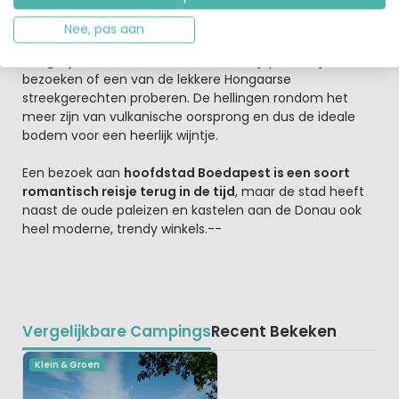
Vanuit de haven van Balatonfüred vertrekken
rondvaartboten. Ook het nabijgelegen schiereiland van
Nee, pas aan
Tihany is erg leuk om te bekijken. Wie gaat kamperen in
Hongarije moet ook zeker eens een wijnproeverij
bezoeken of een van de lekkere Hongaarse
streekgerechten proberen. De hellingen rondom het
meer zijn van vulkanische oorsprong en dus de ideale
bodem voor een heerlijk wijntje.
Een bezoek aan
hoofdstad Boedapest is een soort
romantisch reisje terug in de tijd
, maar de stad heeft
naast de oude paleizen en kastelen aan de Donau ook
heel moderne, trendy winkels.--
Vergelijkbare Campings
Recent Bekeken
Klein & Groen