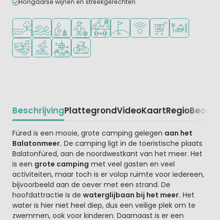
Hongaarse wijnen en streekgerechten
Ligt bij het water
Openlucht zwembad
Aanbevolen voor jonge kinderen
Aanbevolen voor tieners
Veel mogelijkheden om te sporten
Golfbaan in de buurt
WiFi beschikbaar
Campingwinkel/Sup
Restaurant of p
Animatieprogramma
Watersportfaciliteiten
Discotheek
Fietsverhuur
Beschrijving
Plattegrond
Video
Kaart
Regio
Beoord
Beschrijving
Füred is een mooie, grote camping gelegen
aan het
Balatonmeer.
De camping ligt in de toeristische plaats
Balatonfüred, aan de noordwestkant van het meer. Het
is een
grote camping
met veel gasten en veel
activiteiten, maar toch is er volop ruimte voor iedereen,
bijvoorbeeld aan de oever met een strand. De
hoofdattractie is de
waterglijbaan bij het meer.
Het
water is hier niet heel diep, dus een veilige plek om te
zwemmen, ook voor kinderen. Daarnaast is er een