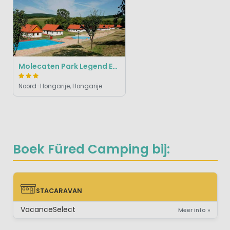
Molecaten Park Legend Estate
Noord-Hongarije, Hongarije
Boek Füred Camping bij:
STACARAVAN
STACARAVAN
VacanceSelect
Meer info »