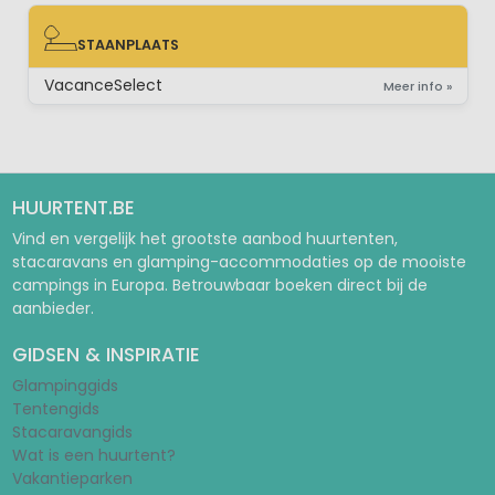
STAANPLAATS
STAANPLAATS
VacanceSelect
Meer info »
HUURTENT.BE
Vind en vergelijk het grootste aanbod huurtenten,
stacaravans en glamping-accommodaties op de mooiste
campings in Europa. Betrouwbaar boeken direct bij de
aanbieder.
GIDSEN & INSPIRATIE
Glampinggids
Tentengids
Stacaravangids
Wat is een huurtent?
Vakantieparken