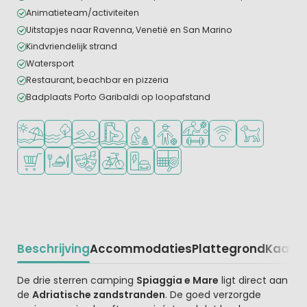
Animatieteam/activiteiten
Uitstapjes naar Ravenna, Venetië en San Marino
Kindvriendelijk strand
Watersport
Restaurant, beachbar en pizzeria
Badplaats Porto Garibaldi op loopafstand
Ligt bij strand en zee
Ligt bij het water
Openlucht zwembad
Zwemparadijs of waterpark
Aanbevolen voor jonge kinderen
Aanbevolen voor tieners
Veel mogelijkheden om te
WiFi beschikbaar
Huisdieren to
Campingwinkel/Supermarkt
Restaurant of pizzeria
Animatieprogramma
Fietsverhuur
Laadpaal elektrische auto
Padelbaan
Beschrijving
Accommodaties
Plattegrond
Kaart
R
Beschrijving
De drie sterren camping
Spiaggia e Mare
ligt direct aan
de
Adriatische zandstranden
. De goed verzorgde