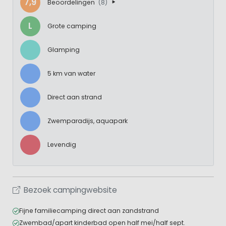
7,9
Beoordelingen
(8)
L
Grote camping
Glamping
5 km van water
Direct aan strand
Zwemparadijs, aquapark
Levendig
Bezoek campingwebsite
Fijne familiecamping direct aan zandstrand
Zwembad/apart kinderbad open half mei/half sept.