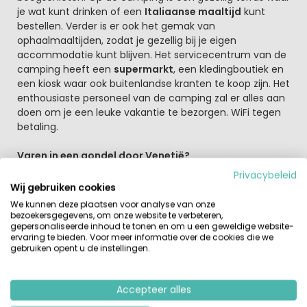
je wat kunt drinken of een
Italiaanse maaltijd
kunt
bestellen. Verder is er ook het gemak van
ophaalmaaltijden, zodat je gezellig bij je eigen
accommodatie kunt blijven. Het servicecentrum van de
camping heeft een
supermarkt
, een kledingboutiek en
een kiosk waar ook buitenlandse kranten te koop zijn. Het
enthousiaste personeel van de camping zal er alles aan
doen om je een leuke vakantie te bezorgen. WiFi tegen
betaling.
Varen in een gondel door Venetië?
Tijdens jouw verblijf op Spiaggia e Mare ga je natuurlijk
Privacybeleid
ook naar Venetië. Een gondeltocht over de kanalen laat
Wij gebruiken cookies
Venetië vanaf het water zien. Het stadje Porto Garibaldi
We kunnen deze plaatsen voor analyse van onze
is ook zeker een bezoek waard en heeft leuke marktjes
bezoekersgegevens, om onze website te verbeteren,
gepersonaliseerde inhoud te tonen en om u een geweldige website-
en andere uitgaansgelegenheden. Een bezoek aan San
ervaring te bieden. Voor meer informatie over de cookies die we
Marino is ook zeker de moeite waard. San Marino is een
gebruiken opent u de instellingen.
onafhankelijk staatje waar je belastingvrij inkopen kunt
doen. Naast genieten van zon, zee en strand kun je
vanuit Porto Garibaldi ook veel uitstapjes maken.
Accepteer alles
Camping Spiaggia e Mare is centraal gelegen en