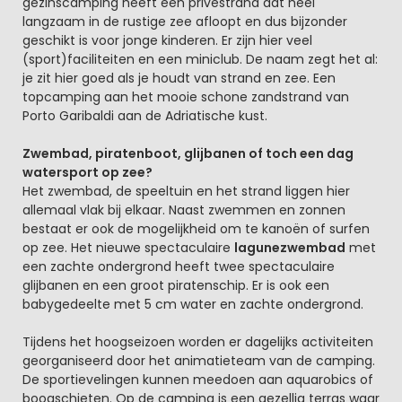
gezinscamping heeft een privéstrand dat heel
langzaam in de rustige zee afloopt en dus bijzonder
geschikt is voor jonge kinderen. Er zijn hier veel
(sport)faciliteiten en een miniclub. De naam zegt het al:
je zit hier goed als je houdt van strand en zee. Een
topcamping aan het mooie schone zandstrand van
Porto Garibaldi aan de Adriatische kust.
Zwembad, piratenboot, glijbanen of toch een dag
watersport op zee?
Het zwembad, de speeltuin en het strand liggen hier
allemaal vlak bij elkaar. Naast zwemmen en zonnen
bestaat er ook de mogelijkheid om te kanoën of surfen
op zee. Het nieuwe spectaculaire
lagunezwembad
met
een zachte ondergrond heeft twee spectaculaire
glijbanen en een groot piratenschip. Er is ook een
babygedeelte met 5 cm water en zachte ondergrond.
Tijdens het hoogseizoen worden er dagelijks activiteiten
georganiseerd door het animatieteam van de camping.
De sportievelingen kunnen meedoen aan aquarobics of
boogschieten. Op de camping is een gezellig terras waar