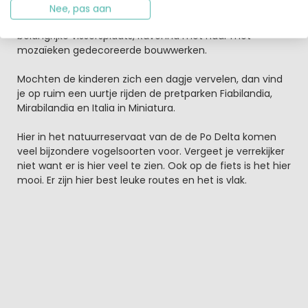
uitstapjes naar o.a. Ferrara met haar oude stadscentrum
Nee, pas aan
dat op de werelderfgoedlijst staat, Choiggia als
belangrijke vissersplaats, Ravenna met haar met
mozaïeken gedecoreerde bouwwerken.
Mochten de kinderen zich een dagje vervelen, dan vind
je op ruim een uurtje rijden de pretparken Fiabilandia,
Mirabilandia en Italia in Miniatura.
Hier in het natuurreservaat van de de Po Delta komen
veel bijzondere vogelsoorten voor. Vergeet je verrekijker
niet want er is hier veel te zien. Ook op de fiets is het hier
mooi. Er zijn hier best leuke routes en het is vlak.