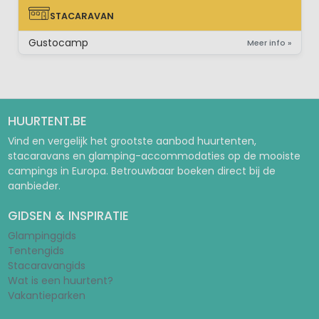
STACARAVAN
STACARAVAN
Gustocamp
Meer info »
HUURTENT.BE
Vind en vergelijk het grootste aanbod huurtenten,
stacaravans en glamping-accommodaties op de mooiste
campings in Europa. Betrouwbaar boeken direct bij de
aanbieder.
GIDSEN & INSPIRATIE
Glampinggids
Tentengids
Stacaravangids
Wat is een huurtent?
Vakantieparken