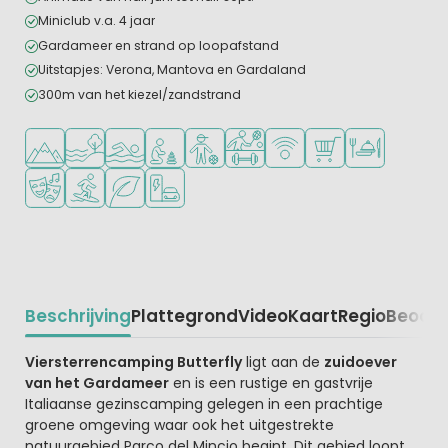
Miniclub v.a. 4 jaar
Gardameer en strand op loopafstand
Uitstapjes: Verona, Mantova en Gardaland
300m van het kiezel/zandstrand
Ligt in de heuvels/bergen
Ligt bij het water
Openlucht zwembad
Aanbevolen voor jonge kinderen
Aanbevolen voor tieners
Veel mogelijkheden om te spor
WiFi beschikbaar
Campingwinkel/Sup
Restaurant of p
Animatieprogramma
Watersportfaciliteiten
Groene ligging
Laadpaal elektrische auto
Beschrijving
Plattegrond
Video
Kaart
Regio
Beoord
Beschrijving
Viersterrencamping Butterfly
ligt aan de
zuidoever
van het Gardameer
en is een rustige en gastvrije
Italiaanse gezinscamping gelegen in een prachtige
groene omgeving waar ook het uitgestrekte
natuurgebied Parco del Mincio begint. Dit gebied loopt