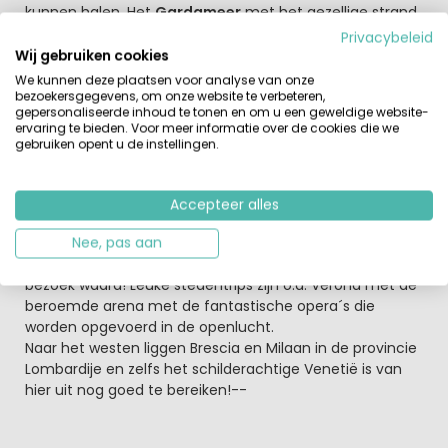
kunnen halen. Het
Gardameer
met het gezellige strand
ligt op loopafstand. Het
restaurant
is eenvoudig maar
Privacybeleid
goed, je kunt hier terecht voor een heerlijke pizza maar
Wij gebruiken cookies
ook andere gerechten. Op de camping is een WiFi zone.
We kunnen deze plaatsen voor analyse van onze
bezoekersgegevens, om onze website te verbeteren,
gepersonaliseerde inhoud te tonen en om u een geweldige website-
Peschiera op loopafstand
ervaring te bieden. Voor meer informatie over de cookies die we
Camping Butterfly ligt op loopafstand van het gezellige
gebruiken opent u de instellingen.
centrum van
Peschiera del Garda.
Een leuke tocht is de kabelbaan vanuit Malcesine naar
de 1600 meter hoge berg Monte Baldo. Lazise en
Accepteer alles
Sirmione zijn ook erg leuke stadjes die gemakkelijk met
de auto te bereiken zijn. Tevens op zeer korte afstand is
Nee, pas aan
het bekende pretpark Gardaland gelegen: zeker een
bezoek waard! Leuke stedentrips zijn o.a. Verona met de
beroemde arena met de fantastische opera´s die
worden opgevoerd in de openlucht.
Naar het westen liggen Brescia en Milaan in de provincie
Lombardije en zelfs het schilderachtige Venetië is van
hier uit nog goed te bereiken!--