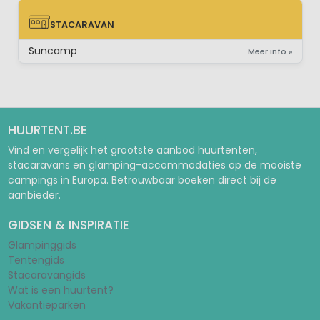
STACARAVAN
STACARAVAN
Suncamp
Meer info »
HUURTENT.BE
Vind en vergelijk het grootste aanbod huurtenten,
stacaravans en glamping-accommodaties op de mooiste
campings in Europa. Betrouwbaar boeken direct bij de
aanbieder.
GIDSEN & INSPIRATIE
Glampinggids
Tentengids
Stacaravangids
Wat is een huurtent?
Vakantieparken