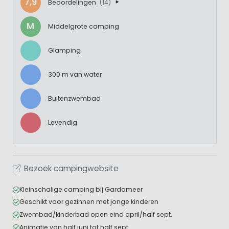
7,9
Beoordelingen
(14)
M
Middelgrote camping
Glamping
300 m van water
Buitenzwembad
Levendig
Bezoek campingwebsite
Kleinschalige camping bij Gardameer
Geschikt voor gezinnen met jonge kinderen
Zwembad/kinderbad open eind april/half sept.
Animatie van half juni tot half sept.