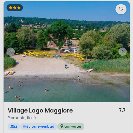
1 / 12
Village Lago Maggiore
7,7
Piemonte, Italië
M
Buitenzwembad
Aan water