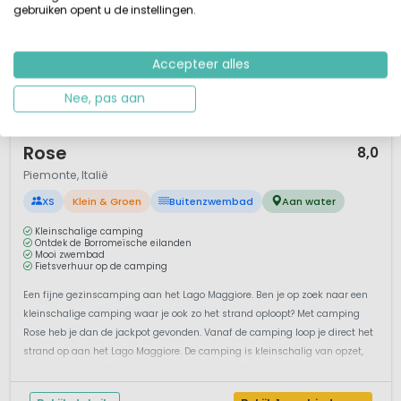
gebruiken opent u de instellingen.
Accepteer alles
Nee, pas aan
1 / 12
Rose
8,0
Piemonte, Italië
XS
Klein & Groen
Buitenzwembad
Aan water
Kleinschalige camping
Ontdek de Borromeïsche eilanden
Mooi zwembad
Fietsverhuur op de camping
Een fijne gezinscamping aan het Lago Maggiore. Ben je op zoek naar een
kleinschalige camping waar je ook zo het strand oploopt? Met camping
Rose heb je dan de jackpot gevonden. Vanaf de camping loop je direct het
strand op aan het Lago Maggiore. De camping is kleinschalig van opzet,
maar qua mogelijkheden ontbreekt hier niets. Liever niet in het me...