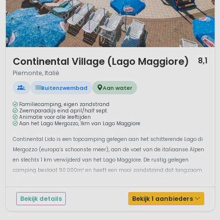
omgeving mooie tochten maken. Wie cultuur wil opsnuiven,
bezoekt historische stadjes, lokale markten of een van de
vele kastelen rondom het meer.
Camping aan het Lago Maggiore combineert natuur,
1 / 12
ontspanning en Italiaanse sfeer op een unieke manier. Of je
Continental Village (Lago Maggiore)
8,1
nu kiest voor een stacaravan aan het water, een glamping-
Piemonte, Italië
tent tussen de bomen of een chalet met uitzicht op de
bergen – het Lago Maggiore is een perfecte bestemming
L
Buitenzwembad
Aan water
voor een comfortabele en afwisselende kampeervakantie in
Familiecamping, eigen zandstrand
Italië.
Zwemparadijs eind april/half sept.
Animatie voor alle leeftijden
Aan het Lago Mergozzo, 1km van Lago Maggiore
Continental Lido is een topcamping gelegen aan het schitterende Lago di
Mergozzo (europa’s schoonste meer), aan de voet van de italiaanse Alpen
en slechts 1 km verwijderd van het Lago Maggiore. De rustig gelegen
camping beslaat 90.000m² en heeft een mooi zandstrand dat langzaam
afloopt in het heldere water en is daarom ook zeer geschikt voor jonge...
Bekijk details
Bekijk 1 aanbieders