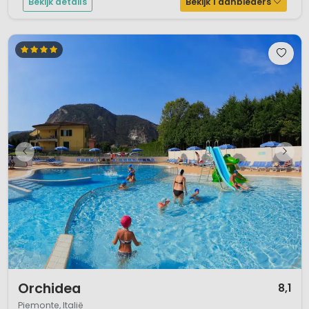
Bekijk details
Bekijk 1 aanbieders
1 / 12
Orchidea
8,1
Piemonte, Italië