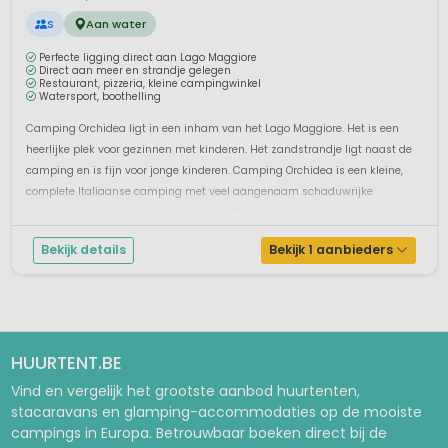
S
Aan water
Perfecte ligging direct aan Lago Maggiore
Direct aan meer en strandje gelegen
Restaurant, pizzeria, kleine campingwinkel
Watersport, boothelling
Camping Orchidea ligt in een inham van het Lago Maggiore. Het is een
heerlijke plek voor gezinnen met kinderen. Het zandstrandje ligt naast de
camping en is fijn voor jonge kinderen. Camping Orchidea is een kleine,
complete Italiaanse camping met veel aangenaam schaduwrijke
plaatsen. Vooral de ligging is prachtig. Een camping direct aan het
romanti...
Bekijk details
Bekijk 1 aanbieders
HUURTENT.BE
Vind en vergelijk het grootste aanbod huurtenten,
stacaravans en glamping-accommodaties op de mooiste
campings in Europa. Betrouwbaar boeken direct bij de