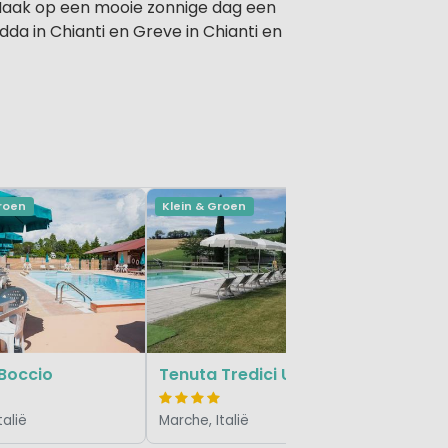
 Maak op een mooie zonnige dag een
da in Chianti en Greve in Chianti en
Groen
Klein & Groen
Klein & Gr
Villa la 
Marche, It
 Boccio
Tenuta Tredici Ulivi
talië
Marche, Italië