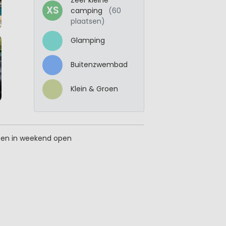
XS
camping
(60
plaatsen)
Glamping
Buitenzwembad
Klein & Groen
leen in weekend open