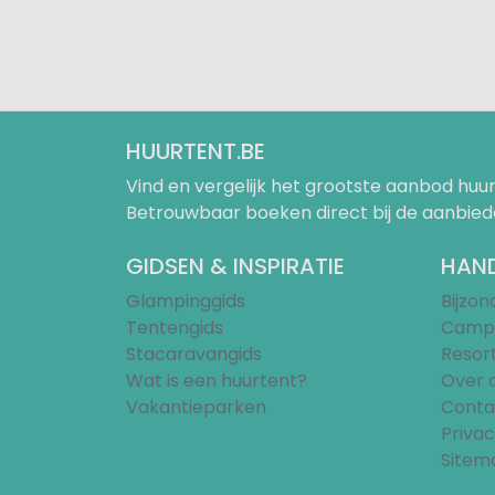
HUURTENT.BE
Vind en vergelijk het grootste aanbod h
Betrouwbaar boeken direct bij de aanbied
GIDSEN & INSPIRATIE
HAND
Glampinggids
Bijzo
Tentengids
Campi
Stacaravangids
Resor
Wat is een huurtent?
Over 
Vakantieparken
Conta
Privac
Sitem