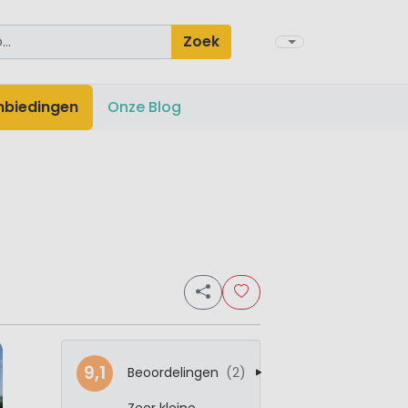
Zoek
nbiedingen
Onze Blog
9,1
Beoordelingen
(2)
Zeer kleine