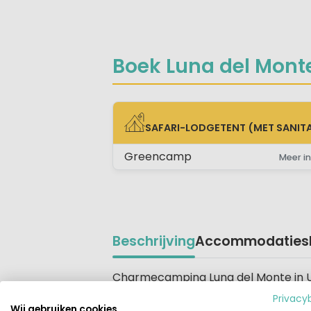
Boek Luna del Monte
SAFARI-LODGETENT (MET SANITA
SAFARI-LODGETENT (MET SANITAIR)
Greencamp
Meer in
Beschrijving
Accommodaties
Beschrijving
Charmecamping Luna del Monte in U
del Monte
. Het dorpje Monte Santa M
Privacy
Wij gebruiken cookies
trapjes die je brengen naar bijzonder