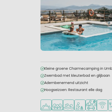
Kleine groene Charmecamping in Umb
Zwembad met kleuterbad en glijbaan
Adembenemend uitzicht
Hoogseizoen: Restaurant elle dag
Ligt in de heuvels/bergen
Ligt in een bosrijke omgeving
Openlucht zwembad
Aanbevolen voor j
Veel mogelij
WiFi be
Re