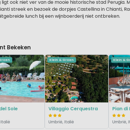
igt ook niet ver van de mooie historische stad Perugia.
ti streek en bezoek de dorpjes Castellina in Chianti, Rad
itgebreide lunch bij een wijnboerderij niet ontbreken.
nt Bekeken
 Groen
Klein & Groen
Klein & 
del Sole
Villaggio Cerquestra
Pian di
Italië
Umbrië, Italië
Umbrië, I