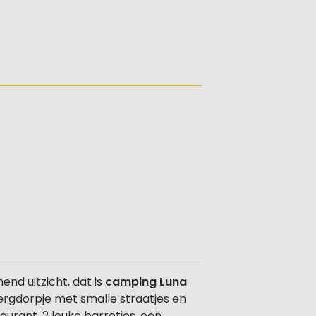
d uitzicht, dat is
camping Luna
bergdorpje met smalle straatjes en
taurant, 2 leuke barretjes, een