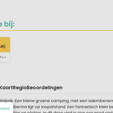
 bij:
IR)
fo »
Kaart
Regio
Beoordelingen
mbrië. Een kleine groene camping, met een adembenemen
aria Tiberina ligt op loopafstand. Een fantastisch klein 
beleid
e plaatjes en plekjes. In dit dorp vind je een erg goed res