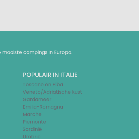
 mooiste campings in Europa.
POPULAIR IN ITALIË
Toscane en Elba
Veneto/Adriatische kust
Gardameer
Emilia-Romagna
Marche
Piemonte
Sardinië
Umbrië