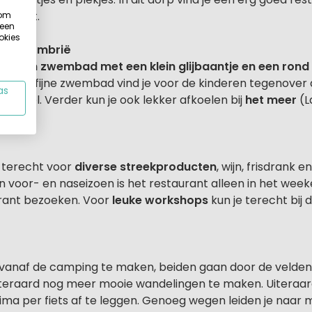
e Punt.
 om
 een
okies
ing in Umbrië
ing
een zwembad met een klein glijbaantje en een rond
alve dit fijne zwembad vind je voor de kinderen tegenover
as
altafel. Verder kun je ook lekker afkoelen bij
het meer
(L
e terecht voor
diverse streekproducten
, wijn, frisdrank e
n voor- en naseizoen is het restaurant alleen in het weeke
rant bezoeken. Voor
leuke workshops
kun je terecht bij 
t vanaf de camping te maken, beiden gaan door de velde
 uiteraard nog meer mooie wandelingen te maken. Uiteraar
ma per fiets af te leggen. Genoeg wegen leiden je naar 