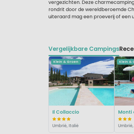
vergezichten. Deze charmecamping l
rondrit door de wereldberoemde Chian
uiteraard mag een proeverij of een u
Vergelijkbare Campings
Rece
Klein & Groen
Klein &
Il Collaccio
Monti 
Umbrië, Italië
Umbrië, 