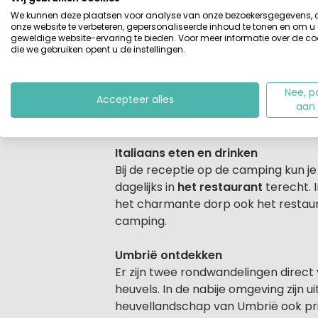
museum en het Toeristisch Informati
We kunnen deze plaatsen voor analyse van onze bezoekersgegevens,
onze website te verbeteren, gepersonaliseerde inhoud te tonen en om u
geweldige website-ervaring te bieden. Voor meer informatie over de co
Een kindvriendelijke rustieke camp
die we gebruiken opent u de instellingen.
Je vindt op deze mooie kleine camp
vind je ligstoelen met parasols. Beh
Nee, p
Accepteer alles
trampoline, tafeltennistafel en voetb
aan
korte afstand met de auto bevindt.
Italiaans eten en drinken
Bij de receptie op de camping kun j
dagelijks in
het restaurant
terecht. I
het charmante dorp ook het restau
camping.
Umbrië ontdekken
Er zijn twee rondwandelingen direc
heuvels. In de nabije omgeving zijn
heuvellandschap van Umbrië ook pri