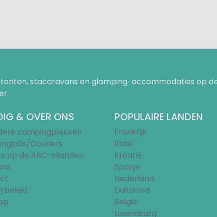
uurtenten, stacaravans en glamping-accommodaties op de
er.
IG & OVER ONS
POPULAIRE LANDEN
ndere campingplekken
Frankrijk
ngjobs/Couriers
Italië
ts op de ABC-eilanden
Kroatië
ons
Spanje
ct
Nederland
ybeleid
Duitsland
ap
België
Luxemburg