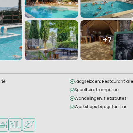
+7
rië
Laagseizoen: Restaurant al
Speeltuin, trampoline
Wandelingen, fietsroutes
Workshops bij agriturismo
onge kinderen
kheden om te sporten
schikbaar
staurant of pizzeria
Nederlandse eigenaar/beheerder
Groene ligging