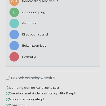
8,3
Beoordeling schrijven
L
Grote camping
Glamping
Direct aan strand
Buitenzwembad
Levendig
Bezoek campingwebsite
Camping aan de Adriatische kust
Zwembad met kinderbad half april/half sept.
Mooi groen aangelegd.
Privéstrand