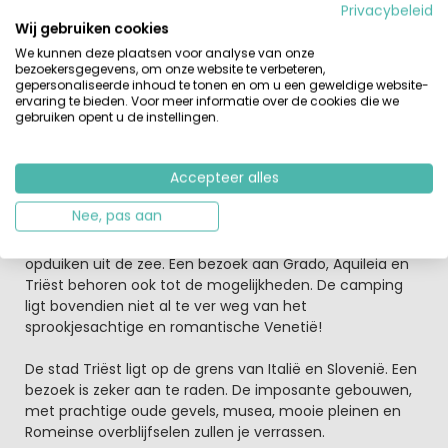
Privacybeleid
animatieteam
staat bovendien klaar om jong en oud te
Wij gebruiken cookies
vermaken tijdens de vakantie.
We kunnen deze plaatsen voor analyse van onze
bezoekersgegevens, om onze website te verbeteren,
Geniet na een dag zon, zee en strand van een heerlijke
gepersonaliseerde inhoud te tonen en om u een geweldige website-
pizza of lekkere Italiaanse pasta welke geserveerd
ervaring te bieden. Voor meer informatie over de cookies die we
worden in het gezellige restaurant op de camping. Of
gebruiken opent u de instellingen.
ben je te moe, eet dan een pizza op je eigen terras bij de
stacaravan.
Accepteer alles
Romantisch Venetië
Nee, pas aan
Vanaf de camping worden tochten georganiseerd naar
de Lagune van Grado, een reeks eilandjes die opeens
opduiken uit de zee. Een bezoek aan Grado, Aquileia en
Triëst behoren ook tot de mogelijkheden. De camping
ligt bovendien niet al te ver weg van het
sprookjesachtige en romantische Venetië!
De stad Triëst ligt op de grens van Italië en Slovenië. Een
bezoek is zeker aan te raden. De imposante gebouwen,
met prachtige oude gevels, musea, mooie pleinen en
Romeinse overblijfselen zullen je verrassen.