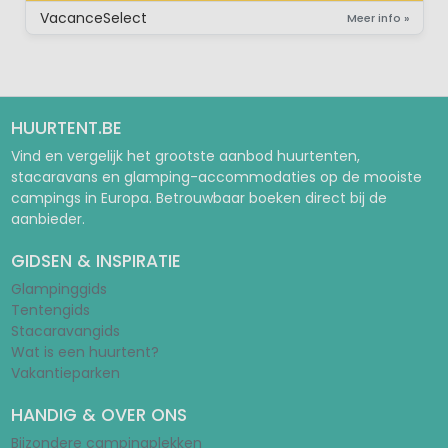
VacanceSelect
Meer info »
HUURTENT.BE
Vind en vergelijk het grootste aanbod huurtenten,
stacaravans en glamping-accommodaties op de mooiste
campings in Europa. Betrouwbaar boeken direct bij de
aanbieder.
GIDSEN & INSPIRATIE
Glampinggids
Tentengids
Stacaravangids
Wat is een huurtent?
Vakantieparken
HANDIG & OVER ONS
Bijzondere campingplekken