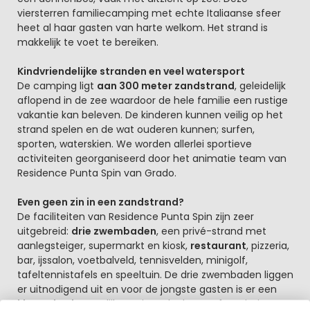
viersterren familiecamping met echte Italiaanse sfeer
heet al haar gasten van harte welkom. Het strand is
makkelijk te voet te bereiken.
Kindvriendelijke stranden en veel watersport
De camping ligt
aan 300 meter zandstrand
, geleidelijk
aflopend in de zee waardoor de hele familie een rustige
vakantie kan beleven. De kinderen kunnen veilig op het
strand spelen en de wat ouderen kunnen; surfen,
sporten, waterskien. We worden allerlei sportieve
activiteiten georganiseerd door het animatie team van
Residence Punta Spin van Grado.
Even geen zin in een zandstrand?
De faciliteiten van Residence Punta Spin zijn zeer
uitgebreid:
drie zwembaden
, een privé-strand met
aanlegsteiger, supermarkt en kiosk,
restaurant
, pizzeria,
bar, ijssalon, voetbalveld, tennisvelden, minigolf,
tafeltennistafels en speeltuin. De drie zwembaden liggen
er uitnodigend uit en voor de jongste gasten is er een
kleuterbad
met glijbaantje en leuk waterfonteintje. Het