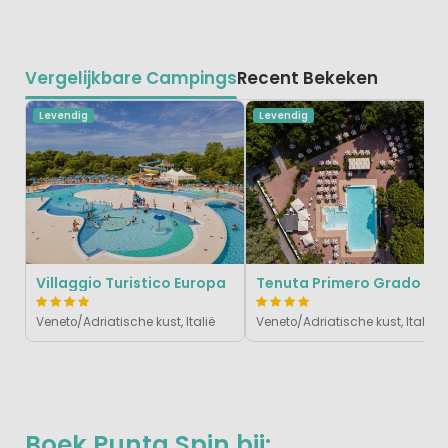
Vergelijkbare Campings
Recent Bekeken
Levendig
Levendig
Villaggio Turistico Europa
Tenuta Primero Grado
Veneto/Adriatische kust, Italië
Veneto/Adriatische kust, Italië
Boek Punta Spin bij: