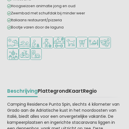
Hoogseizoen animatie jong en oud
Zwembad met schuifdak bij minder weer
Italiaans restaurant/pizzeria
Bootje varen door de laguna
Ligt bij strand en zee
Openlucht zwembad
Aanbevolen voor jonge kinderen
Aanbevolen voor tieners
Veel mogelijkheden om te sporten
Huisdieren toegestaan
Campingwinkel/Supermar
Restaurant of pizzer
Animatieprog
Discotheek
Fietsverhuur
Laadpaal elektrische auto
Beschrijving
Plattegrond
Kaart
Regio
Beschrijving
Camping Residence Punta Spin, slechts 4 kilometer van
Grado aan de Adriatische kust in het noordoosten van
Italië, biedt alles voor een onvergetelijke vakantie. De
kampeerplaatsen en ingerichte stacaravans liggen in
een dennenbos, vaak met uitzicht op zee. Deze