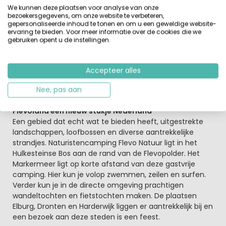
kun je hier ook gezellig kanovaren en een potje jeu de
We kunnen deze plaatsen voor analyse van onze
boules spelen. Ook worden er op het eiland, centraal op
bezoekersgegevens, om onze website te verbeteren,
gepersonaliseerde inhoud te tonen en om u een geweldige website-
de camping, regelmatig themadagen georganiseerd.
ervaring te bieden. Voor meer informatie over de cookies die we
Tijdens de schoolvakanties organiseert een enthousiast
gebruiken opent u de instellingen.
animatieteam leuke activiteiten. Voor een hapje en
drankje kun je volop terecht bij het restaurant aan de
vijver. Je kunt hier kiezen uit heerlijke BBQ gerechten of à
Accepteer alles
la carte eten. Geniet op het terras van een prettig
uitzicht op het eiland en het buitenzwembad.
Nee, pas aan
Flevoland een nieuw stukje Nederland
Een gebied dat echt wat te bieden heeft, uitgestrekte
landschappen, loofbossen en diverse aantrekkelijke
strandjes. Naturistencamping Flevo Natuur ligt in het
Hulkesteinse Bos aan de rand van de Flevopolder. Het
Markermeer ligt op korte afstand van deze gastvrije
camping. Hier kun je volop zwemmen, zeilen en surfen.
Verder kun je in de directe omgeving prachtigen
wandeltochten en fietstochten maken. De plaatsen
Elburg, Dronten en Harderwijk liggen er aantrekkelijk bij en
een bezoek aan deze steden is een feest.