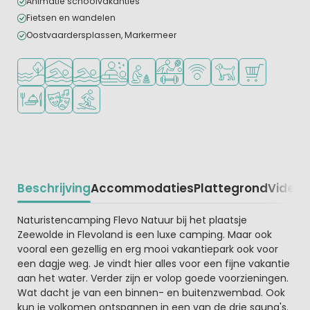
Animatie schoolvakanties
Fietsen en wandelen
Oostvaardersplassen, Markermeer
Ligt bij het water
Overdekt zwembad
Openlucht zwembad
Wellnessfaciliteiten
Aanbevolen voor jonge kinderen
Veel mogelijkheden om te spor
WiFi beschikbaar
Huisdieren toegesta
Campingwinke
Restaurant of pizzeria
Animatieprogramma
Watersportfaciliteiten
Beschrijving
Accommodaties
Plattegrond
Video
K
Beschrijving
Naturistencamping Flevo Natuur bij het plaatsje
Zeewolde in Flevoland is een luxe camping. Maar ook
vooral een gezellig en erg mooi vakantiepark ook voor
een dagje weg. Je vindt hier alles voor een fijne vakantie
aan het water. Verder zijn er volop goede voorzieningen.
Wat dacht je van een binnen- en buitenzwembad. Ook
kun je volkomen ontspannen in een van de drie sauna's.