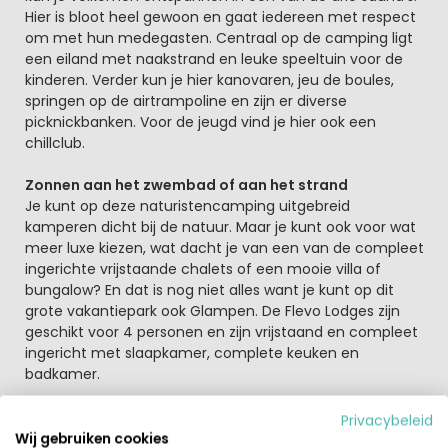
Hier is bloot heel gewoon en gaat iedereen met respect
om met hun medegasten. Centraal op de camping ligt
een eiland met naakstrand en leuke speeltuin voor de
kinderen. Verder kun je hier kanovaren, jeu de boules,
springen op de airtrampoline en zijn er diverse
picknickbanken. Voor de jeugd vind je hier ook een
chillclub.
Zonnen aan het zwembad of aan het strand
Je kunt op deze naturistencamping uitgebreid
kamperen dicht bij de natuur. Maar je kunt ook voor wat
meer luxe kiezen, wat dacht je van een van de compleet
ingerichte vrijstaande chalets of een mooie villa of
bungalow? En dat is nog niet alles want je kunt op dit
grote vakantiepark ook Glampen. De Flevo Lodges zijn
geschikt voor 4 personen en zijn vrijstaand en compleet
ingericht met slaapkamer, complete keuken en
badkamer.
Wellness maar ook lekker actief bezig
Privacybeleid
Behalve een duik nemen in het binnenbad of buitenbad
Wij gebruiken cookies