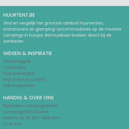
HUURTENT.BE
Vind en vergelijk het grootste aanbod huurtenten,
stacaravans en glamping-accommodaties op de mooiste
campings in Europa. Betrouwbaar boeken direct bij de
aanbieder.
GIDSEN & INSPIRATIE
Glampinggids
Tentengids
Stacaravangids
Wat is een huurtent?
Vakantieparken
HANDIG & OVER ONS
Bijzondere campingplekken
Campingjobs/Couriers
Resorts op de ABC-eilanden
Over ons