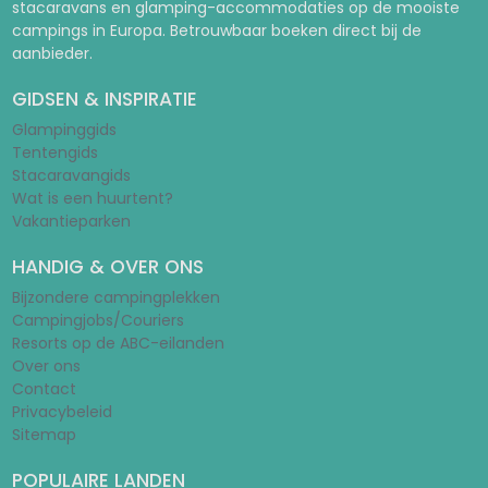
stacaravans en glamping-accommodaties op de mooiste
campings in Europa. Betrouwbaar boeken direct bij de
aanbieder.
GIDSEN & INSPIRATIE
Glampinggids
Tentengids
Stacaravangids
Wat is een huurtent?
Vakantieparken
HANDIG & OVER ONS
Bijzondere campingplekken
Campingjobs/Couriers
Resorts op de ABC-eilanden
Over ons
Contact
Privacybeleid
Sitemap
POPULAIRE LANDEN