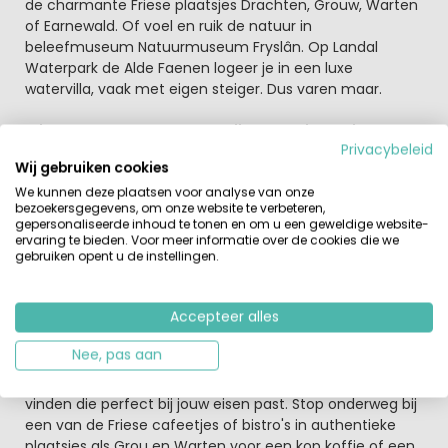
de charmante Friese plaatsjes Drachten, Grouw, Warten
of Earnewald. Of voel en ruik de natuur in
beleefmuseum Natuurmuseum Fryslân. Op Landal
Waterpark de Alde Faenen logeer je in een luxe
watervilla, vaak met eigen steiger. Dus varen maar.
Friesland staat bekend om zijn prachtige weidse
Privacybeleid
uitzichten vol rust en ruimte
Wij gebruiken cookies
Hier word je wakker met het geluid van het kabbelende
We kunnen deze plaatsen voor analyse van onze
water, en het ruisende riet. Vanaf de bungalows vaar je
bezoekersgegevens, om onze website te verbeteren,
zo de Friese wateren op. Uiteraard kan je vanaf de
gepersonaliseerde inhoud te tonen en om u een geweldige website-
bungalow ook diverse watersporten beoefenen. Het
ervaring te bieden. Voor meer informatie over de cookies die we
rustige water is perfect voor een kanotocht of een
gebruiken opent u de instellingen.
middagje suppen.
Accepteer alles
Fietsen en Wandelen
Het vlakke landschap van Friesland is ideaal voor lange
Nee, pas aan
fiets of wandeltochten voor alle leeftijden.
Gegarandeerd dat je hier een mooie fietstocht gaat
vinden die perfect bij jouw eisen past. Stop onderweg bij
een van de Friese cafeetjes of bistro's in authentieke
plaatsjes als Grou en Warten voor een kop koffie of een