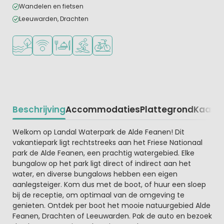
Wandelen en fietsen
Leeuwarden, Drachten
Ligt bij het water
WiFi beschikbaar
Restaurant of pizzeria
Watersportfaciliteiten
Fietsverhuur
Beschrijving
Accommodaties
Plattegrond
Kaart
R
Beschrijving
Welkom op Landal Waterpark de Alde Feanen! Dit
vakantiepark ligt rechtstreeks aan het Friese Nationaal
park de Alde Feanen, een prachtig watergebied. Elke
bungalow op het park ligt direct of indirect aan het
water, en diverse bungalows hebben een eigen
aanlegsteiger. Kom dus met de boot, of huur een sloep
bij de receptie, om optimaal van de omgeving te
genieten. Ontdek per boot het mooie natuurgebied Alde
Feanen, Drachten of Leeuwarden. Pak de auto en bezoek