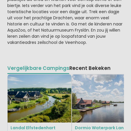
biertje. Iets verder van het park vind je ook diverse leuke
toeristische locaties voor een dagje uit. Trek een dagje
uit voor het prachtige Drachten, waar enorm veel
historie en cultuur te vinden is. Ga met de kinderen naar
AquaZoo, of het Natuurmuseum Fryslân. En zou jij willen
leren zeilen dan vind je op loopafstand van jouw
vakantieadres zeilschool de Veenhoop.
Vergelijkbare Campings
Recent Bekeken
Landal Elfstedenhart
Dormio Waterpark