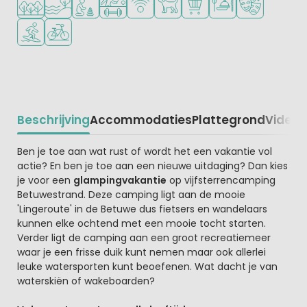
Watersportfaciliteiten
Fietsverhuur
Beschrijving
Accommodaties
Plattegrond
Video
K
Beschrijving
Ben je toe aan wat rust of wordt het een vakantie vol
actie? En ben je toe aan een nieuwe uitdaging? Dan kies
je voor een
glampingvakantie
op vijfsterrencamping
Betuwestrand. Deze camping ligt aan de mooie
'Lingeroute' in de Betuwe dus fietsers en wandelaars
kunnen elke ochtend met een mooie tocht starten.
Verder ligt de camping aan een groot recreatiemeer
waar je een frisse duik kunt nemen maar ook allerlei
leuke watersporten kunt beoefenen. Wat dacht je van
waterskiën of wakeboarden?