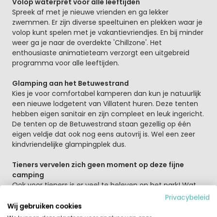
Volop waterpret voor alle leeftijden
Spreek af met je nieuwe vrienden en ga lekker
zwemmen. Er zijn diverse speeltuinen en plekken waar je
volop kunt spelen met je vakantievriendjes. En bij minder
weer ga je naar de overdekte 'Chillzone'. Het
enthousiaste animatieteam verzorgt een uitgebreid
programma voor alle leeftijden.
Glamping aan het Betuwestrand
Kies je voor comfortabel kamperen dan kun je natuurlijk
een nieuwe lodgetent van Villatent huren. Deze tenten
hebben eigen sanitair en zijn compleet en leuk ingericht.
De tenten op de Betuwestrand staan gezellig op één
eigen veldje dat ook nog eens autovrij is. Wel een zeer
kindvriendelijke glampingplek dus.
Tieners vervelen zich geen moment op deze fijne
camping
Ook voor tieners is er veel te beleven op het park! Wat
dacht je bijvoorbeeld van de waterski- en
Privacybeleid
wakeboardbaan, een spectaculair funpark, pannafield,
Wij gebruiken cookies
een levensgroot sportveld... Of relax en speel een