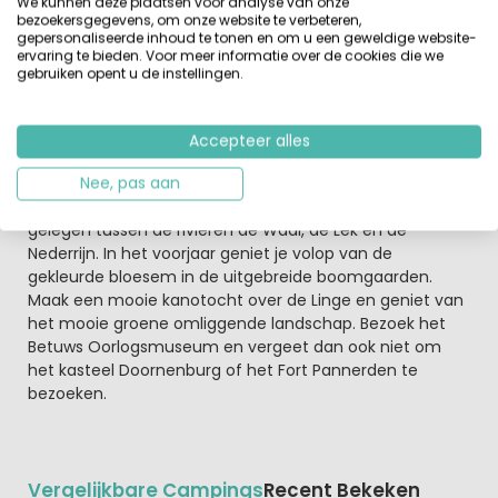
We kunnen deze plaatsen voor analyse van onze
spelletje op de Playstation met je vakantievrienden in
bezoekersgegevens, om onze website te verbeteren,
gepersonaliseerde inhoud te tonen en om u een geweldige website-
The Zone. Tieners kunnen hun social media updaten
ervaring te bieden. Voor meer informatie over de cookies die we
met de leukste vakantiefoto's of gewoon surfen op het
gebruiken opent u de instellingen.
internet? Op de camping is wifi...
Vanaf de camping ontdek je de mooiste plekken van
Accepteer alles
Gelderland.
Per fiets, wandelend of over het water kun je Gelderland
Nee, pas aan
ontdekken. De Betuwe is een streek in Gelderland en is
gelegen tussen de rivieren de Waal, de Lek en de
Nederrijn. In het voorjaar geniet je volop van de
gekleurde bloesem in de uitgebreide boomgaarden.
Maak een mooie kanotocht over de Linge en geniet van
het mooie groene omliggende landschap. Bezoek het
Betuws Oorlogsmuseum en vergeet dan ook niet om
het kasteel Doornenburg of het Fort Pannerden te
bezoeken.
Vergelijkbare Campings
Recent Bekeken