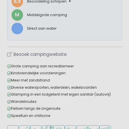
8,8
Beoordeling schrijven
M
Middelgrote camping
Direct aan water
Bezoek campingwebsite
Grote camping aan recreatiemeer
Kindvriendelijke voorzieningen
Meer met zandstrand
Diverse watersporten, waterskiën, wakeboarden
Glamping in een lodgetent met eigen sanitair (autovrij)
Wandelroutes
Fietsen langs de Lingeroute
Speeltuin en chillzone
Ligt in een bosrijke omgeving
Ligt bij het water
Aanbevolen voor jonge kinderen
Veel mogelijkheden om te sporten
WiFi beschikbaar
Huisdieren toegestaan
Campingwinkel/Supermar
Restaurant of pizzer
Animatieprog