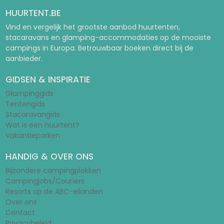
HUURTENT.BE
Vind en vergelijk het grootste aanbod huurtenten,
stacaravans en glamping-accommodaties op de mooiste
campings in Europa. Betrouwbaar boeken direct bij de
aanbieder.
GIDSEN & INSPIRATIE
Glampinggids
Tentengids
Stacaravangids
Wat is een huurtent?
Vakantieparken
HANDIG & OVER ONS
Bijzondere campingplekken
Campingjobs/Couriers
Resorts op de ABC-eilanden
Over ons
Contact
Privacybeleid