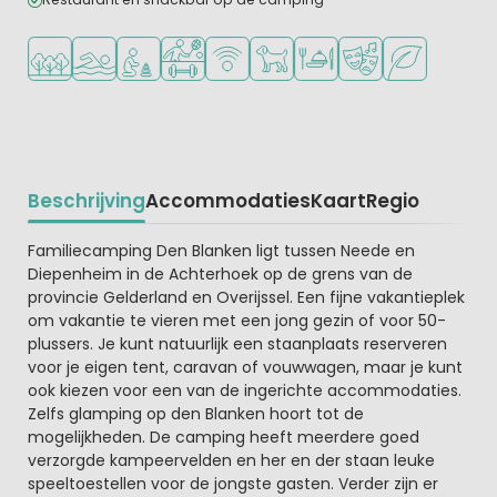
Ligt in een bosrijke omgeving
Openlucht zwembad
Aanbevolen voor jonge kinderen
Veel mogelijkheden om te sporten
WiFi beschikbaar
Huisdieren toegestaan
Restaurant of pizzeria
Animatieprogramm
Groene ligging
Beschrijving
Accommodaties
Kaart
Regio
Beschrijving
Familiecamping Den Blanken ligt tussen Neede en
Diepenheim in de Achterhoek op de grens van de
provincie Gelderland en Overijssel. Een fijne vakantieplek
om vakantie te vieren met een jong gezin of voor 50-
plussers. Je kunt natuurlijk een staanplaats reserveren
voor je eigen tent, caravan of vouwwagen, maar je kunt
ook kiezen voor een van de ingerichte accommodaties.
Zelfs glamping op den Blanken hoort tot de
mogelijkheden. De camping heeft meerdere goed
verzorgde kampeervelden en her en der staan leuke
speeltoestellen voor de jongste gasten. Verder zijn er