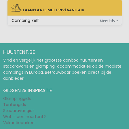
STAANPLAATS MET PRIVÉSANITAIR
STAANPLAATS MET PRIVÉSANITAIR
Camping Zelf
Meer info »
HUURTENT.BE
Vind en vergelijk het grootste aanbod huurtenten,
stacaravans en glamping-accommodaties op de mooiste
campings in Europa. Betrouwbaar boeken direct bij de
aanbieder.
GIDSEN & INSPIRATIE
Glampinggids
Tentengids
Stacaravangids
Wat is een huurtent?
Vakantieparken