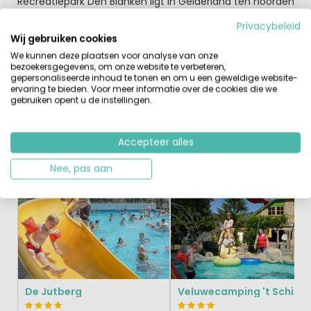
Recreatiepark Den Blanken ligt in Gelderland ten noorden
van het plaatsje Neede. Een mooie groene omgeving en
Privacybeleid
heerlijk om hier een fijne wandel- of fietstocht te
Wij gebruiken cookies
maken. Je kunt ook in de auto stappen een plaatsen als
We kunnen deze plaatsen voor analyse van onze
Winterswijk, Zutphen of Deventer bezoeken.
bezoekersgegevens, om onze website te verbeteren,
gepersonaliseerde inhoud te tonen en om u een geweldige website-
ervaring te bieden. Voor meer informatie over de cookies die we
gebruiken opent u de instellingen.
Accepteer alles
Vergelijkbare Campings
Recent Bekeken
Nee, pas aan
Klein & Groen
Klein & Groen
De Jutberg
Veluwecamping 't Schinke