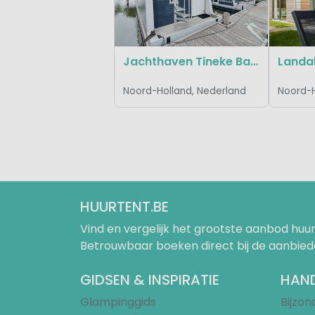
Jachthaven Tineke Bakker (Marina Parcs)
Landal
Noord-Holland, Nederland
Noord-H
HUURTENT.BE
Vind en vergelijk het grootste aanbod h
Betrouwbaar boeken direct bij de aanbied
GIDSEN & INSPIRATIE
HAND
Glampinggids
Bijzo