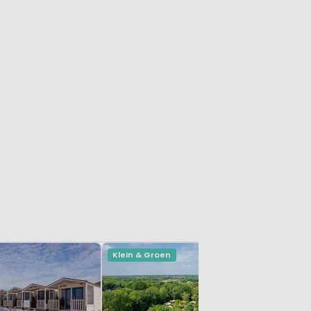
Klein & Groen
Strandhu
Noord-Hol