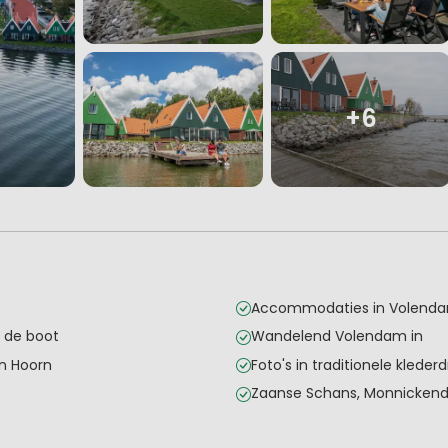
+6
Accommodaties in Volendam
 de boot
Wandelend Volendam in
n Hoorn
Foto's in traditionele kleder
Zaanse Schans, Monnicke
en