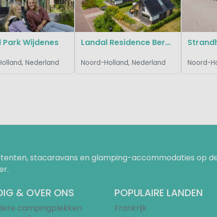
 Park Wijdenes
Landal Residence Berger Duinen
olland, Nederland
Noord-Holland, Nederland
Noord-Ho
uurtenten, stacaravans en glamping-accommodaties op de
er.
IG & OVER ONS
POPULAIRE LANDEN
ndere campingplekken
Frankrijk