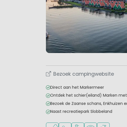
Bezoek campingwebsite
Direct aan het Markermeer
Ontdek het schier(eiland) Marken met
Bezoek de Zaanse schans, Enkhuizen e
Naast recreatiepark Slobbeland
Ligt bij het water
Aanbevolen voor jonge kinder
Aanbevolen voor tieners
WiFi beschikbaar
Fietsverhuur