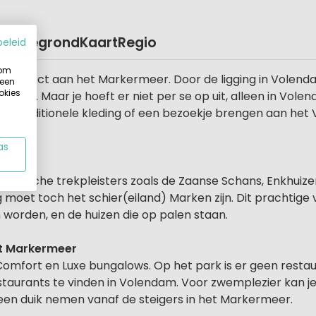
Plattegrond
Kaart
Regio
beleid
 om
t direct aan het Markermeer. Door de ligging in Volendam z
 een
okies
eving. Maar je hoeft er niet per se op uit, alleen in Vole
k' in traditionele kleding of een bezoekje brengen aan h
as
toeristische trekpleisters zoals de Zaanse Schans, Enkhu
moet toch het schier(eiland) Marken zijn. Dit prachtige
 worden, en de huizen die op palen staan.
et Markermeer
omfort en Luxe bungalows. Op het park is er geen rest
estaurants te vinden in Volendam. Voor zwemplezier kan 
 een duik nemen vanaf de steigers in het Markermeer.