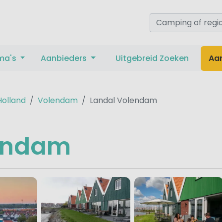
ma's
Aanbieders
Uitgebreid Zoeken
Aa
olland
Volendam
Landal Volendam
endam