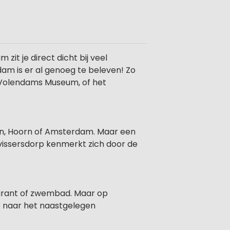
it je direct dicht bij veel
ndam is er al genoeg te beleven! Zo
et Volendams Museum, of het
izen, Hoorn of Amsterdam. Maar een
 vissersdorp kenmerkt zich door de
aurant of zwembad. Maar op
je naar het naastgelegen