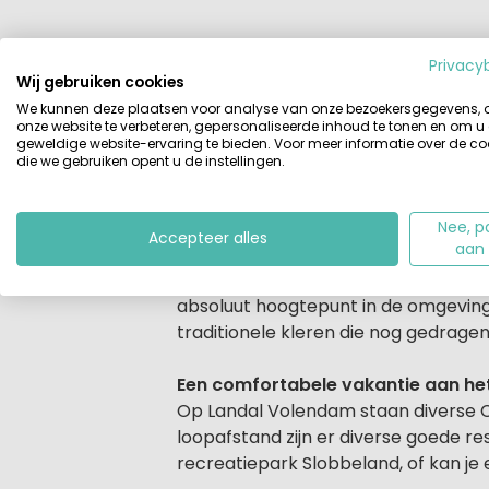
Beschrijving
Accommodaties
Privacy
Wij gebruiken cookies
We kunnen deze plaatsen voor analyse van onze bezoekersgegevens,
Beschrijving
Het vakantiepark Landal Volendam lig
onze website te verbeteren, gepersonaliseerde inhoud te tonen en om u
geweldige website-ervaring te bieden. Voor meer informatie over de co
toeristische trekpleisters van de omg
die we gebruiken opent u de instellingen.
kan je foto's laten maken op 'De Dij
Palingsound Museum.
Nee, p
Accepteer alles
aan
Een heerlijke plek om te ontdekken
Met de auto ben je snel bij andere 
absoluut hoogtepunt in de omgeving 
traditionele kleren die nog gedragen
Een comfortabele vakantie aan h
Op Landal Volendam staan diverse C
loopafstand zijn er diverse goede r
recreatiepark Slobbeland, of kan je