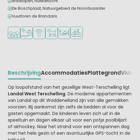
Wadlopen, huifkartocht
De Boschplaat, Natuurgebied de Noordvaarder
Vuurtoren de Brandaris
Ligt in een bosrijke omgeving
Ligt bij strand en zee
WiFi beschikbaar
Huisdieren toegestaan
Restaurant of pizzeria
Fietsverhuur
Beschrijving
Accommodaties
Plattegrond
Video
K
Beschrijving
Op loopafstand van het gezellige West-Terschelling ligt
Landal West Terschelling
. De moderne appartementen
van Landal op dit Waddeneiland zijn van alle gemakken
voorzien. Bij aankomst zijn zelfs de bedden al voor de
gasten opgemaakt. De kinderen leven zich uit in de
speeltuin en dagen elkaar uit voor een potje poolbiljart
of airhockey. Naar het strand voor een ontspannen dag
met het hele gezin of een avontuurlijke GPS-tocht in de
natuur?