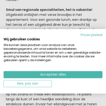
Smul van regionale specialiteiten, het is vakantie!
Uitgebreid ontbijten met verse broodjes in het
appartement. Voor een gezonde lunch, een drankje op
het terras of een uitgebreid diner kun je terecht bij
diverse restaurants in de directe omgeving. Tijdens de
vakantie op Terschelling beleef je waterpret voor jong en
Privacybeleid
Wij gebruiken cookies
oud in het overdekt zwembad De Dôbe, op 500 meter
van het park. Plons in het water met de kinderen, dobber
We kunnen deze plaatsen voor analyse van onze
bezoekersgegevens, om onze website te verbeteren,
in de jetstream en roetsj achter elkaar van de glijbaan. ’s
gepersonaliseerde inhoud te tonen en om u een geweldige website-
Zomers zoek je verkoeling in zee aan de Waddenkust. Of
ervaring te bieden. Voor meer informatie over de cookies die we
ga je liever vliegeren op het strand of een uitstapje naar
gebruiken opent u de instellingen.
de manege? Zoek je meer uitdaging? Ga dan
strandzeilen of kitesurfen.
Accepteer alles
Laat je verrassen op veelzijdig Terschelling en kom
Nee, pas aan
helemaal tot rust
Leef je uit met de eindeloze watersportmogelijkheden
op het strand of maak een wadlooptocht. Te paard
langs de kust of een heerlijke wandeling door de
eindeloze duinen. Ervaar het eilandgevoel met je haren