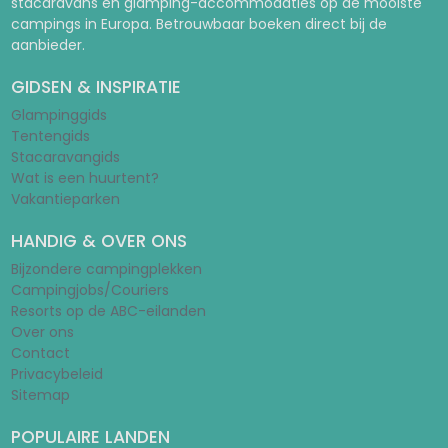
stacaravans en glamping-accommodaties op de mooiste
campings in Europa. Betrouwbaar boeken direct bij de
aanbieder.
GIDSEN & INSPIRATIE
Glampinggids
Tentengids
Stacaravangids
Wat is een huurtent?
Vakantieparken
HANDIG & OVER ONS
Bijzondere campingplekken
Campingjobs/Couriers
Resorts op de ABC-eilanden
Over ons
Contact
Privacybeleid
Sitemap
POPULAIRE LANDEN