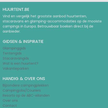
HUURTENT.BE
Vind en vergelijk het grootste aanbod huurtenten,
stacaravans en glamping-accommodaties op de mooiste
campings in Europa. Betrouwbaar boeken direct bij de
aanbieder.
GIDSEN & INSPIRATIE
Glampinggids
Tentengids
Stacaravangids
Wat is een huurtent?
Vakantieparken
HANDIG & OVER ONS
Bijzondere campingplekken
Campingjobs/Couriers
Resorts op de ABC-eilanden
Over ons
Contact