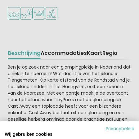
Ligt in een bosrijke omgeving
Ligt bij het water
Restaurant of pizzeria
Watersportfaciliteiten
Beschrijving
Accommodaties
Kaart
Regio
Beschrijving
Ben je op zoek naar een glampingplekje in Nederland dat
uniek is te noemen? Wat dacht je van het eilandje
Tiengemeten. Op korte afstand van de Randstad vind je
het eiland midden in het Haringvliet, ooit een zeearm
van de Noordzee. Met een pontje maak je de overtocht
naar het eiland waar TinyParks met de glampingplek
Cast Away een toplocatie heeft voor een bijzondere
vakantie. Cast Away bestaat uit een glamping en een
gezellige herberg omringd door de prachtige natuur en
Schotse hooglanders. Je logeert hier in Belltenten, Tipi's
Privacybeleid
of Dome's. Ook kun je een basic kampeerplek boeken
Wij gebruiken cookies
voor je eigen tent.