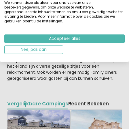
We kunnen deze plaatsen voor analyse van onze
bezoekersgegevens, om onze website te verbeteren,
Een bijzonder plekje om te glampen op het eiland
gepersonaliseerde inhoud te tonen en om u een geweldige website-
ervaring te bieden. Voor meer informatie over de cookies die we
Tiengemeten
gebruiken opent u de instellingen.
Het TinyParks Cast Away is het hele jaar open. Dat wordt
een zomer aan het water, zwemmen en suppen. Verder
kun je volop genieten van een hapje en drankje en van
Accepteer alles
de zonsondergang. 's winters kruip je wat sneller onder
de wol en geniet je van een avond bij het kampvuur. Op
Nee, pas aan
deze locatie is een horecapunt, een centrale
kampvuurplaats, een sauna en een grote sjoelbak. Op
het eiland zijn diverse gezellige zitjes voor een
relaxmoment. Ook worden er regelmatig Family diners
georganiseerd waar gasten bij aan kunnen schuiven.
Vergelijkbare Campings
Recent Bekeken