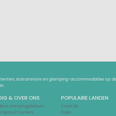
uurtenten, stacaravans en glamping-accommodaties op de
er.
IG & OVER ONS
POPULAIRE LANDEN
ndere campingplekken
Frankrijk
ngjobs/Couriers
Italië