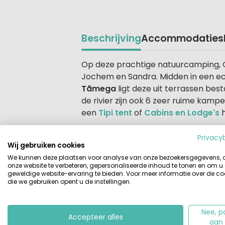
Beschrijving
Accommodaties
Beschrijving
Op deze prachtige natuurcamping, Q
Jochem en Sandra. Midden in een ec
Tãmega
ligt deze uit terrassen be
de rivier zijn ook 6 zeer ruime kamp
een
Tipi tent
of
Cabins en Lodge's
h
Actief bezig zijn, of gewoon lekke
Privacy
Wij gebruiken cookies
Schaduwrijk door de rijke begroeiin
We kunnen deze plaatsen voor analyse van onze bezoekersgegevens,
zullen het hier fantastisch vinden.
onze website te verbeteren, gepersonaliseerde inhoud te tonen en om u
(7x4 en gevuld met eigen bronwater
geweldige website-ervaring te bieden. Voor meer informatie over de co
die we gebruiken opent u de instellingen.
in het hoogseizoen leuke
activiteite
eigenaren.
Nee, p
Accepteer alles
Genieten en af en toe lekker aans
aan