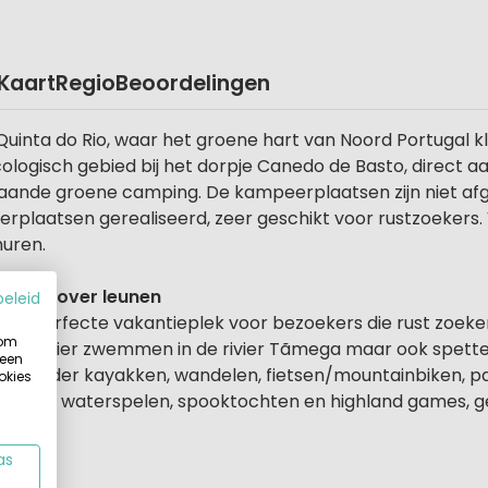
Kaart
Regio
Beoordelingen
uinta do Rio, waar het groene hart van Noord Portugal k
ologisch gebied bij het dorpje Canedo de Basto, direct 
staande groene camping. De kampeerplaatsen zijn niet af
eerplaatsen gerealiseerd, zeer geschikt voor rustzoekers.
uren.
r achterover leunen
beleid
g. De perfecte vakantieplek voor bezoekers die rust zoe
 om
 Je kunt hier zwemmen in de rivier Tãmega maar ook spett
 een
). Verder kayakken, wandelen, fietsen/mountainbiken, p
okies
n
, zoals waterspelen, spooktochten en highland games, 
as
chuiven