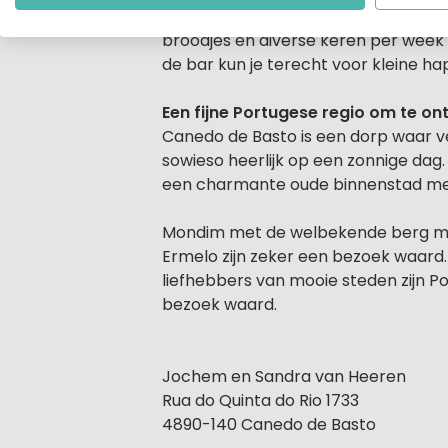
Mocht je honger hebben van al die l
broodjes en diverse keren per week w
de bar kun je terecht voor kleine ha
Een fijne Portugese regio om te o
Canedo de Basto is een dorp waar vee
sowieso heerlijk op een zonnige dag.
een charmante oude binnenstad met 
Mondim met de welbekende berg met 
Ermelo zijn zeker een bezoek waard.
liefhebbers van mooie steden zijn P
bezoek waard.
Jochem en Sandra van Heeren
Rua do Quinta do Rio 1733
4890-140 Canedo de Basto