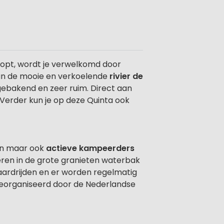
lopt, wordt je verwelkomd door
aan de mooie en verkoelende
rivier de
gebakend en zeer ruim. Direct aan
 Verder kun je op deze Quinta ook
ken maar ook
actieve kampeerders
eren in de grote granieten waterbak
aardrijden en er worden regelmatig
georganiseerd door de Nederlandse