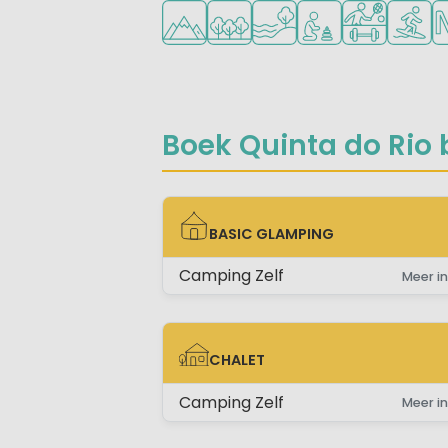
Ligt in de heuvels/bergen
Ligt in een bosrijke omgeving
Ligt bij het water
Aanbevolen voor j
Veel mogelij
Watersp
N
Boek Quinta do Rio b
BASIC GLAMPING
BASIC GLAMPING
Camping Zelf
Meer in
CHALET
CHALET
Camping Zelf
Meer in