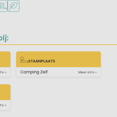
onge kinderen
kheden om te sporten
ortfaciliteiten
ederlandse eigenaar/beheerder
Groene ligging
ij:
STAANPLAATS
STAANPLAATS
Camping Zelf
fo »
Meer info »
fo »