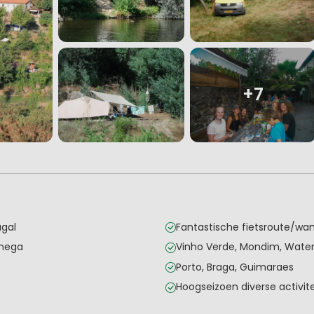
+7
ugal
Fantastische fietsroute/wa
amega
Vinho Verde, Mondim, Water
Porto, Braga, Guimaraes
Hoogseizoen diverse activit