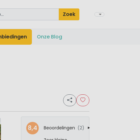
Zoek
nbiedingen
Onze Blog
8,4
Beoordelingen
(2)
Zeer kleine