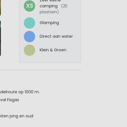
XS
camping
(25
plaatsen)
Glamping
Direct aan water
Klein & Groen
ndelroute op 1000 m.
val Fisgas
eiten jong en oud