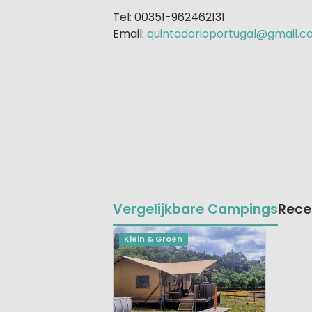
Tel: 00351-962462131
Email:
quintadorioportugal@gmail.
Vergelijkbare Campings
Rece
Klein & Groen