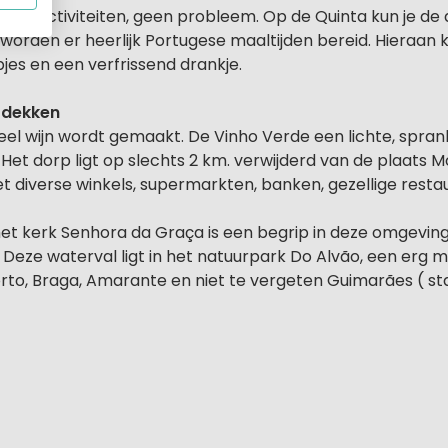
euke activiteiten, geen probleem. Op de Quinta kun je de
orden er heerlijk Portugese maaltijden bereid. Hieraan ku
pjes en een verfrissend drankje.
ntdekken
l wijn wordt gemaakt. De Vinho Verde een lichte, sprankele
 Het dorp ligt op slechts 2 km. verwijderd van de plaats 
diverse winkels, supermarkten, banken, gezellige resta
kerk Senhora da Graça is een begrip in deze omgeving.
 Deze waterval ligt in het natuurpark Do Alvão, een erg 
orto, Braga, Amarante en niet te vergeten Guimarães ( st