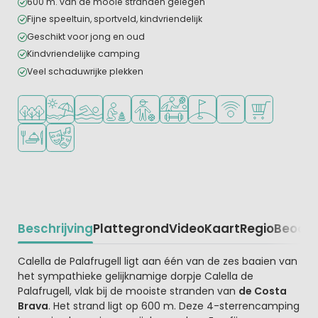
600 m. van de mooie stranden gelegen
Fijne speeltuin, sportveld, kindvriendelijk
Geschikt voor jong en oud
Kindvriendelijke camping
Veel schaduwrijke plekken
Ligt in een bosrijke omgeving
Ligt bij strand en zee
Openlucht zwembad
Aanbevolen voor jonge kinderen
Aanbevolen voor tieners
Veel mogelijkheden om te spor
Golfbaan in de buurt
WiFi beschikbaar
Campingwinke
Restaurant of pizzeria
Animatieprogramma
Beschrijving
Plattegrond
Video
Kaart
Regio
Beoord
Beschrijving
Calella de Palafrugell ligt aan één van de zes baaien van
het sympathieke gelijknamige dorpje Calella de
Palafrugell, vlak bij de mooiste stranden van
de Costa
Brava
. Het strand ligt op 600 m. Deze 4-sterrencamping