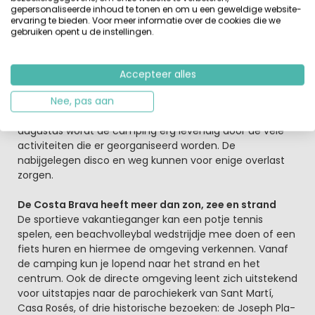
gepersonaliseerde inhoud te tonen en om u een geweldige website-
luchtkussen en er is een leuke speeltuin waar ze in
ervaring te bieden. Voor meer informatie over de cookies die we
kunnen spelen. ’s Avonds wordt er regelmatig karaoke
gebruiken opent u de instellingen.
georganiseerd of is er live-muziek of een leuke
avondshow.
Accepteer alles
’s Avonds trekt het
restaurant
smulpapen van alle
leeftijden en vermaken de kinderen zich prima in de
Nee, pas aan
speelhal of in de kinderclub. Tijdens de maanden juli en
augustus wordt de camping erg levendig door de vele
activiteiten die er georganiseerd worden. De
nabijgelegen disco en weg kunnen voor enige overlast
zorgen.
De Costa Brava heeft meer dan zon, zee en strand
De sportieve vakantieganger kan een potje tennis
spelen, een beachvolleybal wedstrijdje mee doen of een
fiets huren en hiermee de omgeving verkennen. Vanaf
de camping kun je lopend naar het strand en het
centrum. Ook de directe omgeving leent zich uitstekend
voor uitstapjes naar de parochiekerk van Sant Martí,
Casa Rosés, of drie historische bezoeken: de Joseph Pla-