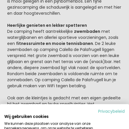
is mooi gelegen in een pijnbomenbos. Een fijne
gezinscamping die schaduwrijk is aangelegd en met hier
en daar hoogteverschillen.
Heerlijke genieten en lekker spetteren
De camping heeft aantrekkelijke
zwembaden
met
waterglijbanen en allerlei sportieve voorzieningen, zoals
een
fitnessruimte en mooie tennisbanen
. De 2 leuke
zwembaden op camping Calella de Palafrugell liggen
verspreid. Het grote zwembad is voorzien van een leuke
glijbaan en grenst aan het terras van de (snack)bar. Het
andere, diepere zwembad ligt vlak naast de sportvelden.
Rondom beide zwembaden is voldoende ruimte om te
zonnebaden. Op camping Calella de Palafrugell kun je
gebruik maken van WiFi tegen betaling.
Ook aan de kleintjes is gedacht met een eigen gedeelte
bij het zwembad en leuke speeltuintjes. Het
animatieteam verzorgt leuke activiteiten voor jong en
Privacybeleid
oud! In de miniclub en de juniorclub kunnen de kinderen
Wij gebruiken cookies
overdag terecht om spelletjes te doen of leuke
We kunnen deze plaatsen voor analyse van onze
knutselwerkjes te maken. Vaak staat er ook een
bezoekersgegevens, om onze website te verbeteren,