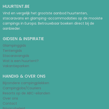
HUURTENT.BE
Vind en vergelijk het grootste aanbod huurtenten,
stacaravans en glamping-accommodaties op de mooiste
campings in Europa. Betrouwbaar boeken direct bij de
aanbieder.
GIDSEN & INSPIRATIE
Glampinggids
Tentengids
Stacaravangids
Wat is een huurtent?
Vakantieparken
HANDIG & OVER ONS
Bijzondere campingplekken
Campingjobs/Couriers
Resorts op de ABC-eilanden
Over ons
Contact
Privacybeleid