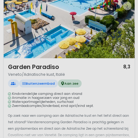
1 / 12
Garden Paradiso
8,3
Veneto/Adriatische kust, Italië
L
Buitenzwembad
Aan zee
Kindvriendelijke camping direct aan strand
Animatie in hoogseizoen voor jong en oud
Watersportmogelijkeheden, surfschool
Zwembadcomplex/kinderbad, eind april/eind sept.
Op zoek naar een camping aan de Adriatische kust en het liefst direct aan
het strand? Viersterrencamping Garden Paradiso is prachtig gelegen in
een pijnbomenbos en direct aan de Adriatische Zee op het schiereiland bij
Cavallino niet ver van Venetië. De camping ligt in een groen pijnbomenbos,