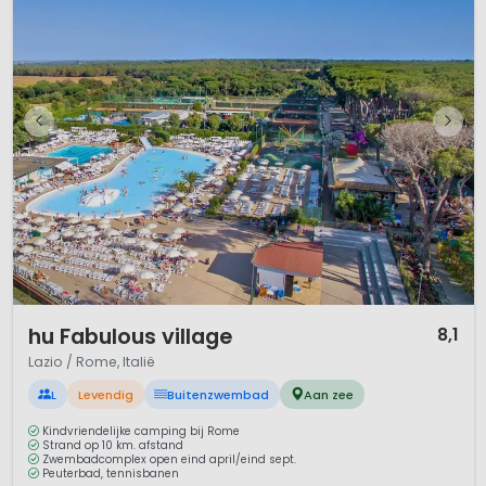
1 / 12
hu Fabulous village
8,1
Lazio / Rome, Italië
L
Levendig
Buitenzwembad
Aan zee
Kindvriendelijke camping bij Rome
Strand op 10 km. afstand
Zwembadcomplex open eind april/eind sept.
Peuterbad, tennisbanen