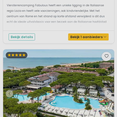
Viersterrencamping Fabulous heeft een unieke ligging in de Italiaanse
regio Lazio en heeft vele voorzieningen, ook kindvriendelijke. Met het
centrum van Rome en het strand op korte afstand verwijderd is dit dus
echt de ideale uitvalsbasis voor een bezoek aan de Italiaanse hoofdstad
en het strand bij Ostia. Om heel eerlijk te zijn, nooit in Rome gew...
Bekijk details
Bekijk 1 aanbieders