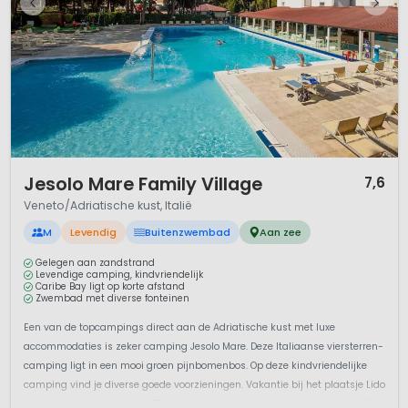
1 / 12
Jesolo Mare Family Village
7,6
Veneto/Adriatische kust, Italië
M
Levendig
Buitenzwembad
Aan zee
Gelegen aan zandstrand
Levendige camping, kindvriendelijk
Caribe Bay ligt op korte afstand
Zwembad met diverse fonteinen
Een van de topcampings direct aan de Adriatische kust met luxe
accommodaties is zeker camping Jesolo Mare. Deze Italiaanse viersterren-
camping ligt in een mooi groen pijnbomenbos. Op deze kindvriendelijke
camping vind je diverse goede voorzieningen. Vakantie bij het plaatsje Lido
di Jesolo betekent sowieso 15 km zandstrand en ook nog eens de mogeli...