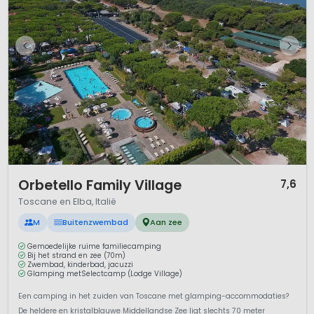
1 / 12
Orbetello Family Village
7,6
Toscane en Elba, Italië
M
Buitenzwembad
Aan zee
Gemoedelijke ruime familiecamping
Bij het strand en zee (70m)
Zwembad, kinderbad, jacuzzi
Glamping metSelectcamp (Lodge Village)
Een camping in het zuiden van Toscane met glamping-accommodaties?
De heldere en kristalblauwe Middellandse Zee ligt slechts 70 meter