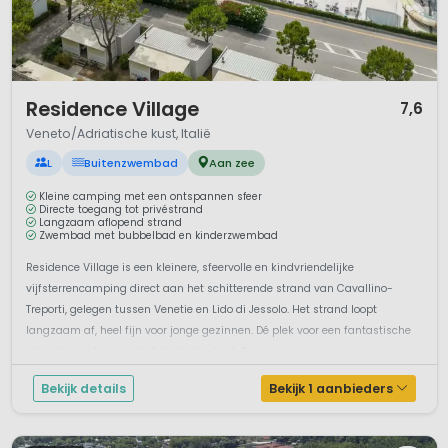
1 / 12
Residence Village
7,6
Veneto/Adriatische kust, Italië
L
Buitenzwembad
Aan zee
Kleine camping met een ontspannen sfeer
Directe toegang tot privéstrand
Langzaam aflopend strand
Zwembad met bubbelbad en kinderzwembad
Residence Village is een kleinere, sfeervolle en kindvriendelijke
vijfsterrencamping direct aan het schitterende strand van Cavallino-
Treporti, gelegen tussen Venetie en Lido di Jessolo. Het strand loopt
langzaam af, heel fijn voor jonge gezinnen. Dé plek voor een fantastische
strandvakantie aan de Adriatische kust. De camping is voorzien van en
om...
Bekijk details
Bekijk 1 aanbieders