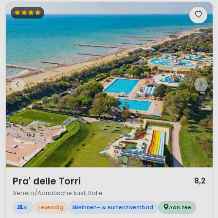
1 / 12
Pra' delle Torri
8,2
Veneto/Adriatische kust, Italië
XL
Levendig
Binnen- & Buitenzwembad
Aan zee