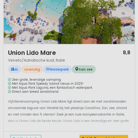
1 / 12
Union Lido Mare
8,8
Veneto/Adriatische kust, Italië
XL
Levendig
Waterpark
Aan zee
Zeer grote, levendige camping
Met Aqua Park Speedy Island nieuw in 2025!
Met Aqua Park Laguna, een fantastisch waterpark
Direct aan breed zandstrand
Vijfsterrencamping Union Lido Mare ligt direct aan de met zandstranden
omzoomde lagune van Venetië bij het plaatsje Cavallino. Zon, zee, strand
en niet minder dan 5 sterren! Zoek je een luxe kampeervakantie in Italië,
dan is Union Lido de beste keuze. Union Lido is een levendige en zeer grote
camping direct aan het strand, ideaal voor een...