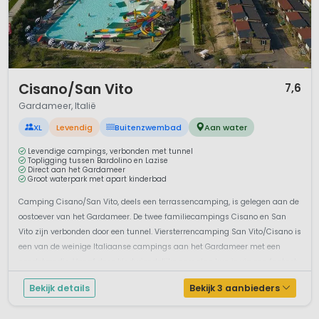
1 / 12
Cisano/San Vito
7,6
Gardameer, Italië
XL
Levendig
Buitenzwembad
Aan water
Levendige campings, verbonden met tunnel
Topligging tussen Bardolino en Lazise
Direct aan het Gardameer
Groot waterpark met apart kinderbad
Camping Cisano/San Vito, deels een terrassencamping, is gelegen aan de
oostoever van het Gardameer. De twee familiecampings Cisano en San
Vito zijn verbonden door een tunnel. Viersterrencamping San Vito/Cisano is
een van de weinige Italiaanse campings aan het Gardameer met een
zandstrandje. Vanaf deze kindvriendelijke camping kun je via een fantast...
Bekijk details
Bekijk 3 aanbieders