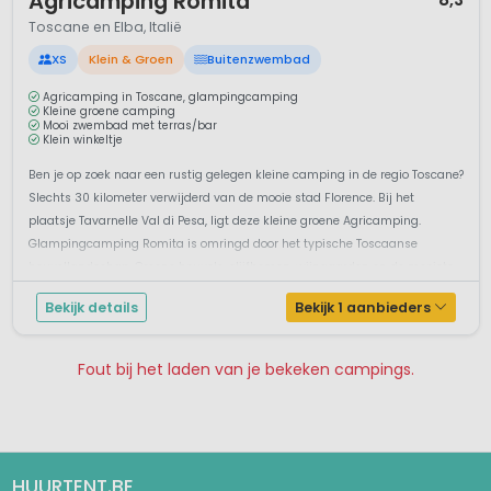
Agricamping Romita
Toscane en Elba, Italië
XS
Klein & Groen
Buitenzwembad
Agricamping in Toscane, glampingcamping
Kleine groene camping
Mooi zwembad met terras/bar
Klein winkeltje
Ben je op zoek naar een rustig gelegen kleine camping in de regio Toscane?
Slechts 30 kilometer verwijderd van de mooie stad Florence. Bij het
plaatsje Tavarnelle Val di Pesa, ligt deze kleine groene Agricamping.
Glampingcamping Romita is omringd door het typische Toscaanse
heuvellandschap. Groene heuvels, olijfbomen, wijngaarden en de mooiste
cipr...
Bekijk details
Bekijk 1 aanbieders
Fout bij het laden van je bekeken campings.
Pagina 1
Pagina 2
HUURTENT.BE