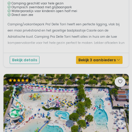
Camping geschikt voor hele gezin
Olympisch zwembad met glijbaanpark
Waterparadijs voor kinderen open half mei
Direct aan zee
Camping/vakantiepark Pra' Delle Torri heeft een perfecte ligging, vlak bij
een mooi privéstrand en het gezellige badplaatsje Caorle aan de
Adriatische kust. Camping Pra Delle Torri heeft alles in huis om de luxe
kampeervakantie voor het hele gezin perfect te maken. Lekker afkoelen kun
je zeker op camping Pra Delle Torri, je vind er het groot...
Bekijk details
Bekijk 3 aanbieders