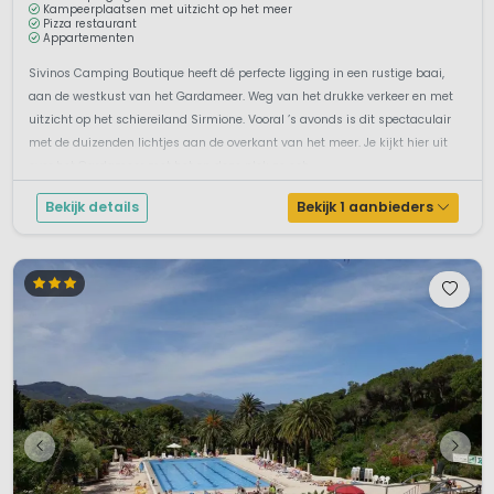
Kampeerplaatsen met uitzicht op het meer
Pizza restaurant
Appartementen
Sivinos Camping Boutique heeft dé perfecte ligging in een rustige baai,
aan de westkust van het Gardameer. Weg van het drukke verkeer en met
uitzicht op het schiereiland Sirmione. Vooral ’s avonds is dit spectaculair
met de duizenden lichtjes aan de overkant van het meer. Je kijkt hier uit
over het Gardameer met het op deze plek zo sch...
Bekijk details
Bekijk 1 aanbieders