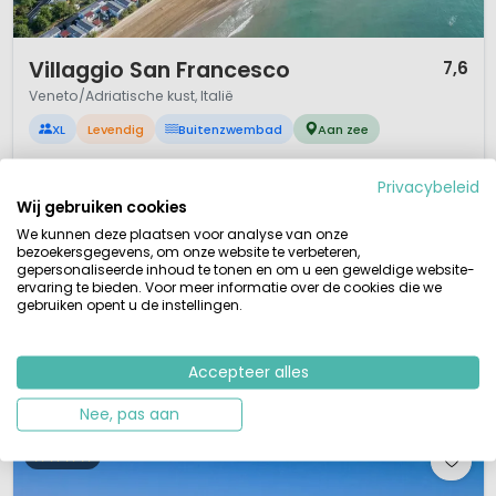
1 / 12
Villaggio San Francesco
7,6
Veneto/Adriatische kust, Italië
XL
Levendig
Buitenzwembad
Aan zee
Familiecamping strand Adriatische kust
Diverse zwembaden open eind april/eind sept
Privacybeleid
Uitgebreid entertainmentprogramma
Wij gebruiken cookies
3 restaurants, supermarkt
We kunnen deze plaatsen voor analyse van onze
Villaggio San Francesco is een vijfsterren camping in een prachtig
bezoekersgegevens, om onze website te verbeteren,
gepersonaliseerde inhoud te tonen en om u een geweldige website-
pijnbomenbos en pal aan de Adriatische Zee gelegen. De camping ligt
ervaring te bieden. Voor meer informatie over de cookies die we
tussen de bekende badplaatsen Caorle en Lido di Jesolo, dus vlak bij de
gebruiken opent u de instellingen.
Lagune van Venetië. Het privé-strand is een droom voor liefhebbers van
zon, zee en strand. Maar wie in dit mooie stuk Italië k...
Accepteer alles
Bekijk details
Bekijk 1 aanbieders
Nee, pas aan