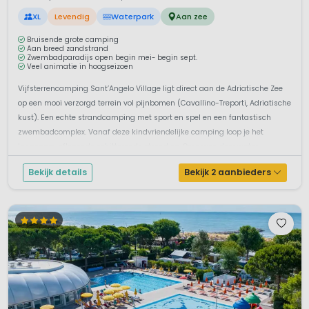
XL
Levendig
Waterpark
Aan zee
Bruisende grote camping
Aan breed zandstrand
Zwembadparadijs open begin mei- begin sept.
Veel animatie in hoogseizoen
Vijfsterrencamping Sant’Angelo Village ligt direct aan de Adriatische Zee
op een mooi verzorgd terrein vol pijnbomen (Cavallino-Treporti, Adriatische
kust). Een echte strandcamping met sport en spel en een fantastisch
zwembadcomplex. Vanaf deze kindvriendelijke camping loop je het
langzaam aflopende schitterende strand op. Omgeven door water ...
Bekijk details
Bekijk 2 aanbieders