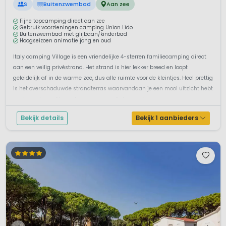
S
Buitenzwembad
Aan zee
Fijne topcamping direct aan zee
Gebruik voorzieningen camping Union Lido
Buitenzwembad met glijbaan/kinderbad
Hoogseizoen animatie jong en oud
Italy camping Village is een vriendelijke 4-sterren familiecamping direct
aan een veilig privéstrand. Het strand is hier lekker breed en loopt
geleidelijk af in de warme zee, dus alle ruimte voor de kleintjes. Heel prettig
is het overschaduwde strandterras waarvandaan je een mooi uitzicht hebt
op de kinderen. Als gast van camping Italy mag j...
Bekijk details
Bekijk 1 aanbieders