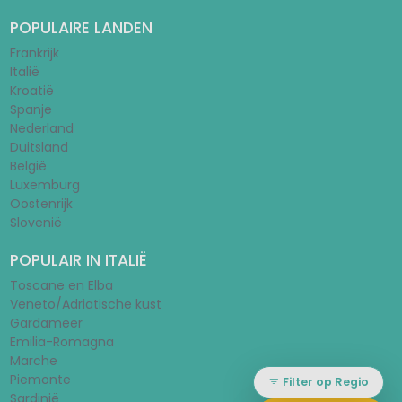
POPULAIRE LANDEN
Frankrijk
Italië
Kroatië
Spanje
Nederland
Duitsland
België
Luxemburg
Oostenrijk
Slovenië
POPULAIR IN ITALIË
Toscane en Elba
Veneto/Adriatische kust
Gardameer
Emilia-Romagna
Marche
Piemonte
Filter op Regio
Sardinië