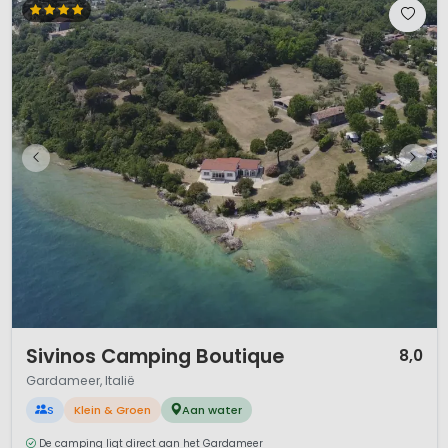
1 / 12
Sivinos Camping Boutique
8,0
Gardameer, Italië
S
Klein & Groen
Aan water
De camping ligt direct aan het Gardameer