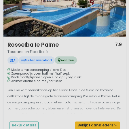
1 / 12
Rosselba le Palme
7,9
Toscane en Elba, Italië
S
Buitenzwembad
Aan zee
Mooie terrassencamping eiland Elba
Zwemparadijs open half mei/half sept.
Kinderbad/glijbanen open eind april/begin okt.
Animatieteam eind mei/half sept
Een luxe kampeervakantie op het eiland Elba? In de Giardino botanico
dell’Ottone ligt de middelgrote terrassencamping Rosselba le Palme. Het is
de enige camping in Europa met een botanische tuin. In deze oase vind je
palmen, tropische bomen, bloemen en struiken van over de hele wereld. De
camping ligt op enkele kilometers van Portoferraio, wa...
Bekijk details
Bekijk 1 aanbieders