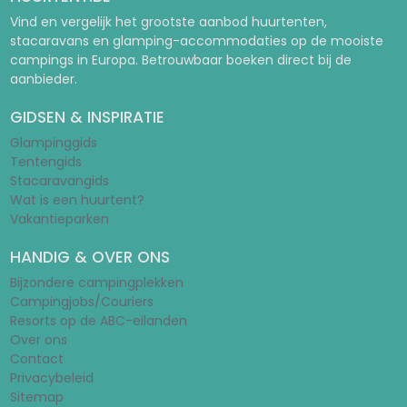
Vind en vergelijk het grootste aanbod huurtenten,
stacaravans en glamping-accommodaties op de mooiste
campings in Europa. Betrouwbaar boeken direct bij de
aanbieder.
GIDSEN & INSPIRATIE
Glampinggids
Tentengids
Stacaravangids
Wat is een huurtent?
Vakantieparken
HANDIG & OVER ONS
Bijzondere campingplekken
Campingjobs/Couriers
Resorts op de ABC-eilanden
Over ons
Contact
Privacybeleid
Sitemap