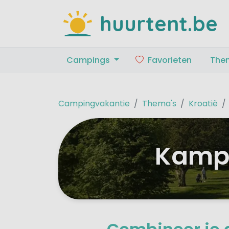
huurtent.be
Campings
Favorieten
The
Campingvakantie
Thema's
Kroatië
Kampe