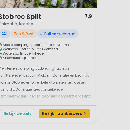
/ 12
Stobrec Split
7,9
Dalmatië, Kroatië
L
Zen & Rust
Buitenzwembad
Mooie camping op korte afstand van zee
Wellness, Spa en buitenzwembad
Watersportmogelijkheden
Kindvriendelijk strand
Viersterren camping Stobrec ligt aan de
schitterende kust van Midden-Dalmatië en bevindt
zich bij Stobrec en op enkele kilometers ten oosten
van Split. Dalmatië biedt ongekende
kampeermogelijkheden door een constant groeiend
toeristisch aanbod, een aangenaam klimaat en
schitterende natuur. Kamperen in deze streek
Bekijk details
Bekijk 1 aanbieders
betekent plezier en geschiedenis c...