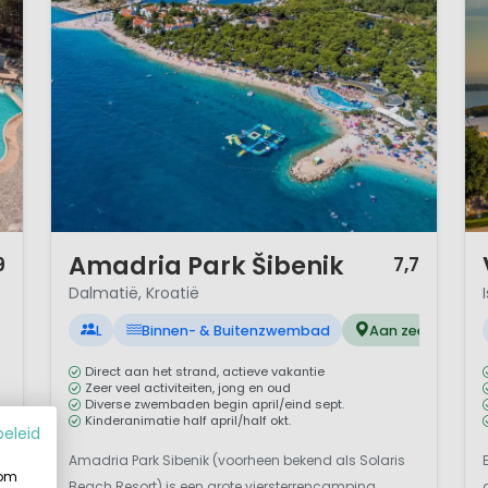
1 / 12
1 
Amadria Park Šibenik
9
7,7
Dalmatië, Kroatië
L
Binnen- & Buitenzwembad
Aan zee
Direct aan het strand, actieve vakantie
Zeer veel activiteiten, jong en oud
Diverse zwembaden begin april/eind sept.
s
Kinderanimatie half april/half okt.
beleid
Amadria Park Sibenik (voorheen bekend als Solaris
 om
Beach Resort) is een grote viersterrencamping,