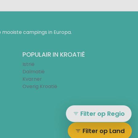
 mooiste campings in Europa.
POPULAIR IN KROATIË
Istrië
Dalmatië
Kvarner
Overig Kroatië
Filter op Regio
Filter op Land