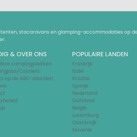
uurtenten, stacaravans en glamping-accommodaties op de
er.
IG & OVER ONS
POPULAIRE LANDEN
ndere campingplekken
Frankrijk
ngjobs/Couriers
Italië
ts op de ABC-eilanden
Kroatië
ons
Spanje
ct
Nederland
ybeleid
Duitsland
ap
België
Luxemburg
Oostenrijk
Slovenië