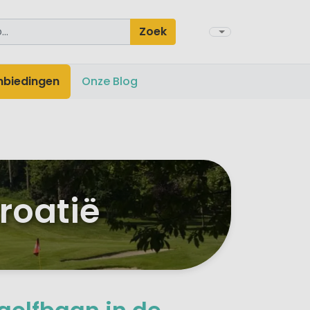
Zoek
nbiedingen
Onze Blog
roatië