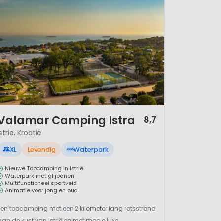
/ 12
Valamar Camping Istra
8,7
Istrië, Kroatië
XL
Levendig
Waterpark
Nieuwe Topcamping in Istrië
Waterpark met glijbanen
Multifunctioneel sportveld
Animatie voor jong en oud
Een topcamping met een 2 kilometer lang rotsstrand
aan de kust van Istrië en met mooie luxe