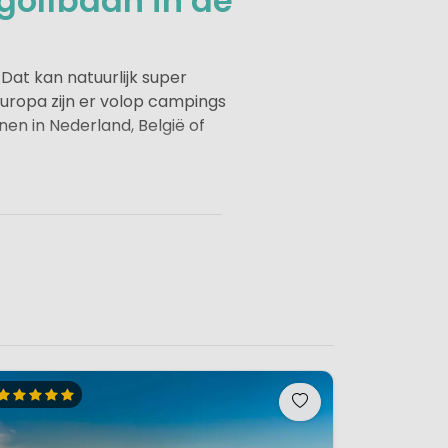
golfbaan in de
 Dat kan natuurlijk super
uropa zijn er volop campings
nen in Nederland, België of
ieke golfer bent of af en toe
met golf zorgt voor een
iskomt. Of je nu kiest voor
leinschalige camping met