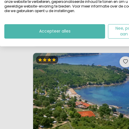
onze website te verbeteren, gepersonaliseerde inhoud te tonen en om u
geweldige website-ervaring te bieden. Voor meer informatie over de co
camping direkt aan een langzaam aflopend
die we gebruiken opent u de instellingen.
kiezelstrand aan de Adriatische zee. Deze camping
is zeker één van de fijnste familiecampings van
Kroatië te noemen. De kindvriendelijke camping ligt
Nee, p
Accepteer alles
aan
slechts 5 km. van Pula, de oudste sta...
Bekijk details
Bekijk 1 aanbieders