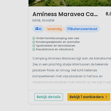
1 / 12
Aminess Maravea Camping Resort
8,
Istrië, Kroatië
XL
Levendig
Buitenzwembad
Grote familiecamping aan zee
Kinderspeelplaats en animatie
Sportvelden en tennisbanen
Kiezelstrand en rotsstrand
Camping Aminess Maravea ligt aan de Adriatische
Zee, in een prachtig stukje Istrië tussen de bekende
plaatsen Porec en Umag. Het licht hellende
kampeerterrein met vrije plaatsen in het bos en
afgebakende plaatsen met uitzicht op zee, ligt in ee
eikenbos, direct aan zee. De stacaravans en luxe
huisjes (met eigen zwembad) liggen aan de rand
Bekijk details
Bekijk 1 aanbieders
van...