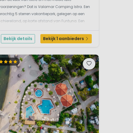
voorzieningen? Dat is Valamar Camping Istra. Een
prachtig 5 sterren vakantiepark, gelegen op een
schiereiland, op korte afstand van Funtuna. Een
topcamping welke pal aan de kust ligt en niet ver
van Porec. Ontdek van hieruit de westkust van Istrië....
Bekijk details
Bekijk 1 aanbieders