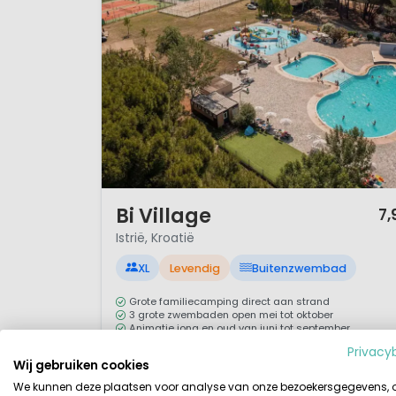
1 / 12
Bi Village
7,
Istrië, Kroatië
XL
Levendig
Buitenzwembad
Grote familiecamping direct aan strand
3 grote zwembaden open mei tot oktober
Animatie jong en oud van juni tot september
Spraypark (waterspeeltuin) voor de jongste bezoeker
Privacy
Wij gebruiken cookies
Een van de mooiste campings in de regio Istrië is
We kunnen deze plaatsen voor analyse van onze bezoekersgegevens,
camping Bi Village. Een zeer levendige en grote