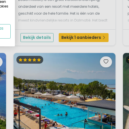
 een
okies
onderdeel van een resort met meerdere hotels,
geschikt voor de hele familie. Het is één van de
meest kindvriendelijke resorts in Dalmatië. Het biedt
vele (water)sportfaciliteiten, volop kinderanimatie en
as
speelattributen, maar ook volo...
Bekijk details
Bekijk 1 aanbieders