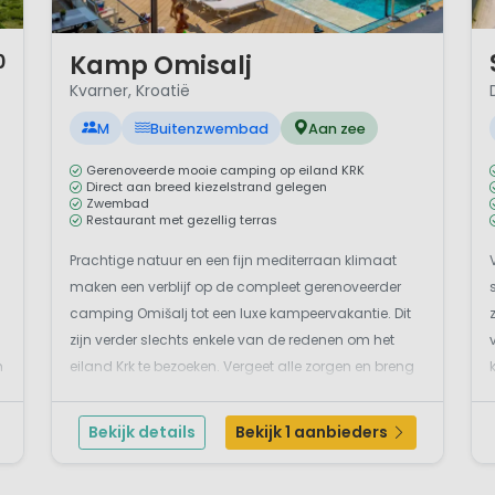
1 
1 / 12
Kamp Omisalj
0
Kvarner, Kroatië
M
Buitenzwembad
Aan zee
Gerenoveerde mooie camping op eiland KRK
Direct aan breed kiezelstrand gelegen
Zwembad
Restaurant met gezellig terras
Prachtige natuur en een fijn mediterraan klimaat
maken een verblijf op de compleet gerenoveerder
camping Omišalj tot een luxe kampeervakantie. Dit
zijn verder slechts enkele van de redenen om het
n
eiland Krk te bezoeken. Vergeet alle zorgen en breng
fantastische momenten door in deze prachtige
streek. Het kiezelstrand ligt uitgestrekt over de
Bekijk details
Bekijk 1 aanbieders
mooie...