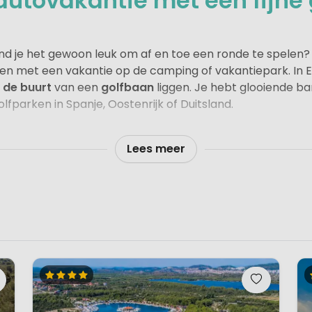
utovakantie met een fijne 
 vind je het gewoon leuk om af en toe een ronde te spelen?
n met een vakantie op de camping of vakantiepark. In E
in de buurt
van een
golfbaan
liggen. Je hebt glooiende ba
olfparken in Spanje, Oostenrijk of Duitsland.
ijk vanaf een camping of vakantiepark starten
bij een golfbaan
voelt net even luxer. Of je nu een fanat
Lees meer
s je vakantie – een luxe campingvakantie gecombineerd 
ve break. Precies zo’n vakantie waarvan je opgeladen thu
jlvolle lodgetent, een comfortabele stacaravan of een k
t alles om ontspannen genieten, op jouw tempo.