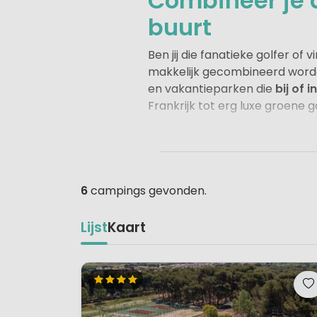
Combineer je a
buurt
Ben jij die fanatieke golfer of
makkelijk gecombineerd worde
en vakantieparken die
bij of 
Frankrijk tot erg luxe groene g
Een golfvakantie kan makkel
Een camping of
vakantiepark 
graag een ronde speelt tijden
heerlijk ontspannen én sportie
6
campings gevonden.
een vakantiebungalow, een sti
persoonlijke sfeer: hier draai
Lijst
Kaart