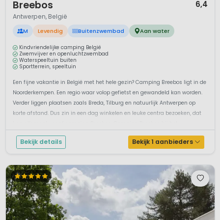
Breebos
6,4
Antwerpen, België
M
Levendig
Buitenzwembad
Aan water
Kindvriendelijke camping België
Zwemvijver en openluchtzwembad
Waterspeeltuin buiten
Sportterrein, speeltuin
Een fijne vakantie in België met het hele gezin? Camping Breebos ligt in de
Noorderkempen. Een regio waar volop gefietst en gewandeld kan worden.
Verder liggen plaatsen zoals Breda, Tilburg en natuurlijk Antwerpen op
korte afstand. Dus zin in een dag winkelen en leuke centra bezoeken, dat
kan allemaal vanaf camping Breebos. Camping Breebos bij het ...
Bekijk details
Bekijk 1 aanbieders