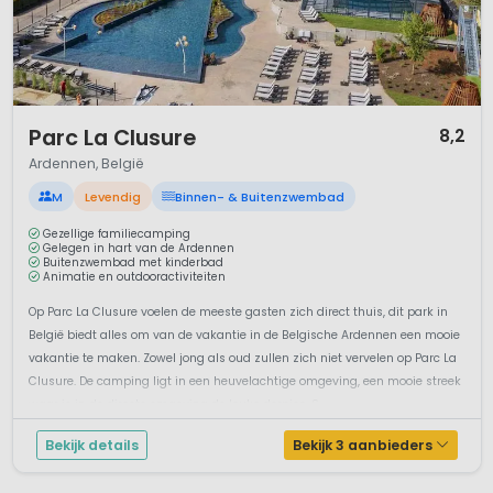
1 / 12
Parc La Clusure
8,2
Ardennen, België
M
Levendig
Binnen- & Buitenzwembad
Gezellige familiecamping
Gelegen in hart van de Ardennen
Buitenzwembad met kinderbad
Animatie en outdooractiviteiten
Op Parc La Clusure voelen de meeste gasten zich direct thuis, dit park in
België biedt alles om van de vakantie in de Belgische Ardennen een mooie
vakantie te maken. Zowel jong als oud zullen zich niet vervelen op Parc La
Clusure. De camping ligt in een heuvelachtige omgeving, een mooie streek
waar je in de directe omgeving de leuke dorpjes, S...
Bekijk details
Bekijk 3 aanbieders