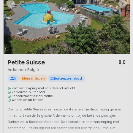
1 / 12
Petite Suisse
8,0
Ardennen, België
S
Klein & Groen
Buitenzwembad
Familiecamping met schitterend uitzicht
Verwarmd buitenbad
Schoolvakanties: animatie
Wandelen en fietsen
Camping Petite Suisse is een gezellige 4 sterren familiecamping gelegen
in het hart van de Belgische Ardennen dicht bij de bekende plaatsjes
Durbuy en La Roche en Ardennen. De sfeervolle panoramacamping met
schitterend uitzicht ligt net ten oosten van het riviertje de Ourthe. Het