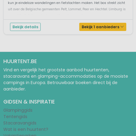
kun je eindeloze wandelingen en fietstochten maken. Het bos strekt zicht
uit over de Belgische gemeenten Pelt, Lommel, Peer en Hechtel. Limburg is
namelijk dé fietsprovincie van Vlaanderen met...
Bekijk details
Bekijk 1 aanbieders
HUURTENT.BE
Vind en vergelijk het grootste aanbod huurtenten,
stacaravans en glamping-accommodaties op de mooiste
campings in Europa. Betrouwbaar boeken direct bij de
aanbieder.
GIDSEN & INSPIRATIE
Glampinggids
Tentengids
Stacaravangids
Wat is een huurtent?
Vakantieparken