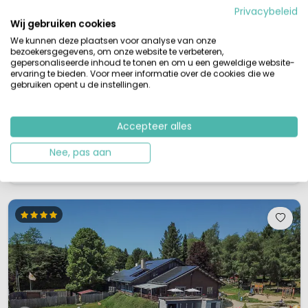
Privacybeleid
M
Aan zee
Wij gebruiken cookies
Gezellige familiecamping
We kunnen deze plaatsen voor analyse van onze
Ca. 1 km van het strand en zee
bezoekersgegevens, om onze website te verbeteren,
Ideaal gelegen aan de Belgische kust
gepersonaliseerde inhoud te tonen en om u een geweldige website-
Leuke animatie
ervaring te bieden. Voor meer informatie over de cookies die we
gebruiken opent u de instellingen.
De Belgische viersterrencamping Westende is zeer geliefd door zijn ligging,
namelijk op minder dan 10 minuten wandelen (800m) van de prachtige
stranden van de Noordzee. Hier kun je vakantie vieren in een fijne
Accepteer alles
vakantiesfeer, vooral door de heerlijke zilte wind en de omliggende
duinen.Een fijne camping voor het hele gezinOp deze middelgrote camping
Nee, pas aan
...
Bekijk details
Bekijk 1 aanbieders