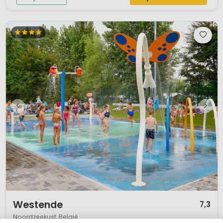
1 / 12
Westende
7,3
Noordzeekust, België