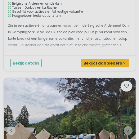
Belgische Ardennen ontdekken
Tussen Durbuy en La Roche
Geschikt voor actieve en/of rustige vakantie
Hoogseizoen leuke activiteiten
Zin in een actieve én ontspannen vakantie in de Belgische Ardennen? Dan
is Campingpark Le Val de L’Aisne dé plek voor jou! Of je nu komt voor een
korte break of een lange zomervakantie, hier vind je rust, natuur en volop
avontuur.Groener dan dit wordt het niet!Deze charmante, grotendeels
vlakke camping ligt midden in het groen, omringd door heuvels...
Bekijk details
Bekijk 1 aanbieders