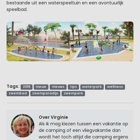
bestaande uit een waterspeeltuin en een avontuurlijk
speelbad.
Tags:
2019
nieuw
nieuws
tips
waterpark
wellness
zwembad
zwemparadijs
zwempark
Over Virginie
Als ik mag kiezen tussen een vakantie op
de camping of een vliegvakantie dan
wordt het toch altijd die camping ergens