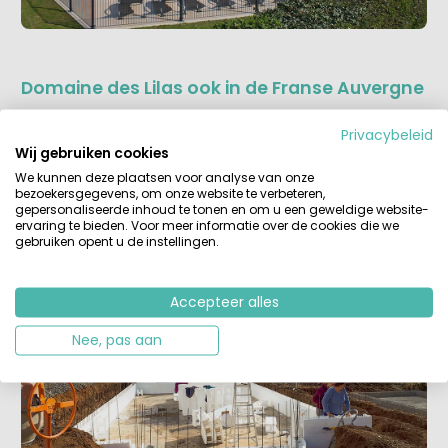
Domaine des Lilas ook in de Franse Auvergne
De Familie Best heeft in de Auvergne een fijn
Privacybeleid
kindvriendelijk
glampingdomein. De dames hier weten
Wij gebruiken cookies
dat een vakantie in het zonnige Frankrijk nog leuker wordt
We kunnen deze plaatsen voor analyse van onze
met een fijn zwembad. Na maanden hard werken is het
bezoekersgegevens, om onze website te verbeteren,
zwembad bijna klaar en kan er deze zomer weer volop
gepersonaliseerde inhoud te tonen en om u een geweldige website-
gespeeld en gezwommen worden. Laat de zon maar
ervaring te bieden. Voor meer informatie over de cookies die we
volop schijnen want afkoelen is op Domaine des Lilas een
gebruiken opent u de instellingen.
makkie.
Accepteer alles
Nee, pas aan