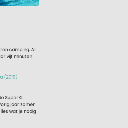
rren camping. Al
r vijf minuten
a (2019)
De SuperXL
vorig jaar zomer
lles wat je nodig