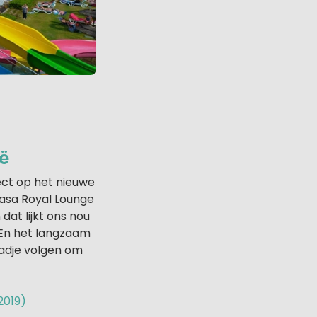
ië
ect op het nieuwe
Casa Royal Lounge
dat lijkt ons nou
 En het langzaam
aadje volgen om
2019)