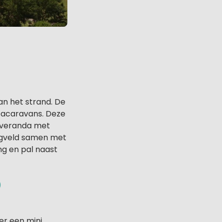
an het strand. De
stacaravans. Deze
n veranda met
ngveld samen met
ng en pal naast
)
er een mini