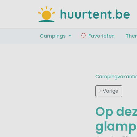
huurtent.be
Campings
Favorieten
The
Campingvakanti
« Vorige
Op dez
glamp