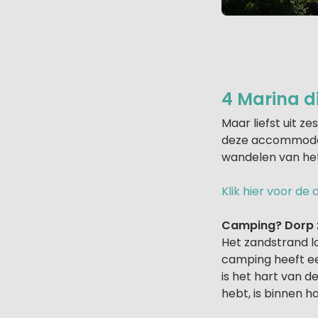
4 Marina di
Maar liefst uit z
deze accommodati
wandelen van het
Klik hier voor d
Camping? Dorp z
Het zandstrand l
camping heeft ee
is het hart van d
hebt, is binnen h