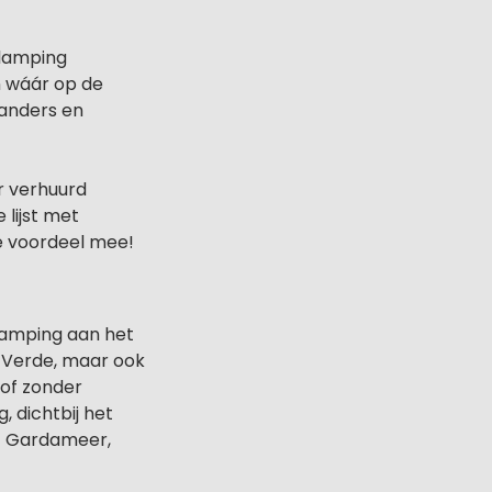
glamping
n wáár op de
 anders en
r verhuurd
lijst met
je voordeel mee!
camping aan het
n Verde, maar ook
 of zonder
 dichtbij het
et Gardameer,