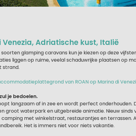
 Venezia, Adriatische kust, Italië
es soorten glamping caravans kun je kiezen op deze vijfste
es liggen op ruime, veelal schaduwrijke plaatsen op maa
 strand.
e accommodatieplattegrond van ROAN op Marina di Venezi
ul je bedoelen.
oopt langzaam af in zee en wordt perfect onderhouden. 
n groot waterpark en uitgebreide animatie. Nieuw sinds 
e camping met winkelstraat, restaurantjes en terrassen. A
andbereik. Het is immers niet voor niets vakantie.