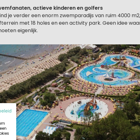
wemfanaten, actieve kinderen en golfers
nd je verder een enorm zwemparadijs van ruim 4000 m2,
fterrein met 18 holes en een activity park. Geen idee wa
oeten eigenlijk.
beleid
 om
 een
okies