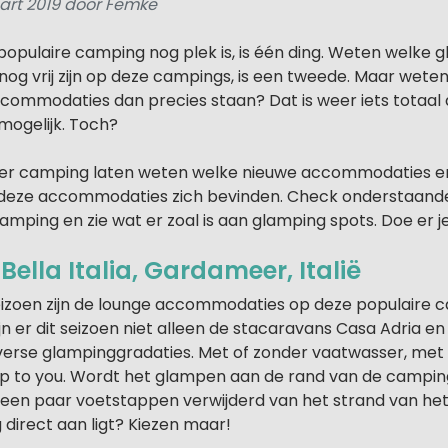
art 2019 door Femke
opulaire camping nog plek is, is één ding. Weten welke 
g vrij zijn op deze campings, is een tweede. Maar wete
ommodaties dan precies staan? Dat is weer iets totaal
mogelijk. Toch?
er camping laten weten welke nieuwe accommodaties e
deze accommodaties zich bevinden. Check onderstaande 
amping en zie wat er zoal is aan glamping spots. Doe er 
ella Italia, Gardameer, Italië
izoen zijn de lounge accommodaties op deze populaire 
n er dit seizoen niet alleen de stacaravans Casa Adria e
diverse glampinggradaties. Met of zonder vaatwasser, met
up to you. Wordt het glampen aan de rand van de camping,
 een paar voetstappen verwijderd van het strand van h
direct aan ligt? Kiezen maar!