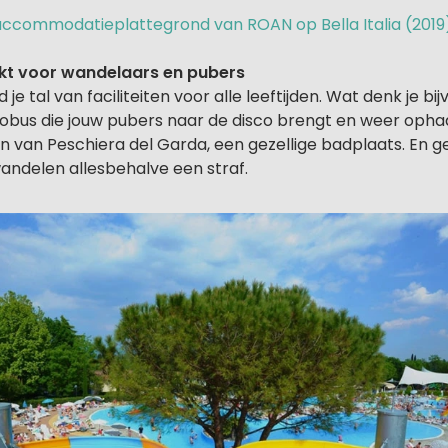
e accommodatieplattegrond van ROAN op Bella Italia (2019
ikt voor wandelaars en pubers
nd je tal van faciliteiten voor alle leeftijden. Wat denk je b
obus die jouw pubers naar de disco brengt en weer ophaal
 van Peschiera del Garda, een gezellige badplaats. En ge
andelen allesbehalve een straf.