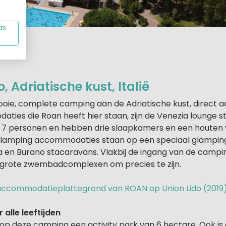
as
o, Adriatische kust, Italië
oie, complete camping aan de Adriatische kust, direct a
ties die Roan heeft hier staan, zijn de Venezia lounge 
or 7 personen en hebben drie slaapkamers en een houte
glamping accommodaties staan op een speciaal glampi
a en Burano stacaravans. Vlakbij de ingang van de campi
 grote zwembadcomplexen om precies te zijn.
e accommodatieplattegrond van ROAN op Union Lido (2019
 alle leeftijden
e op deze camping een activity park van 6 hectare. Ook is 