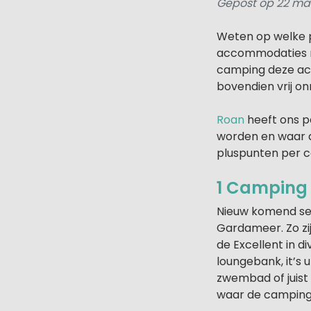
Gepost op 22 ma
Weten op welke p
accommodaties no
camping deze acc
bovendien vrij on
Roan
heeft ons p
worden en waar 
pluspunten per c
1 Camping B
Nieuw komend se
Gardameer. Zo zij
de Excellent in 
loungebank, it’s 
zwembad of juist
waar de camping 