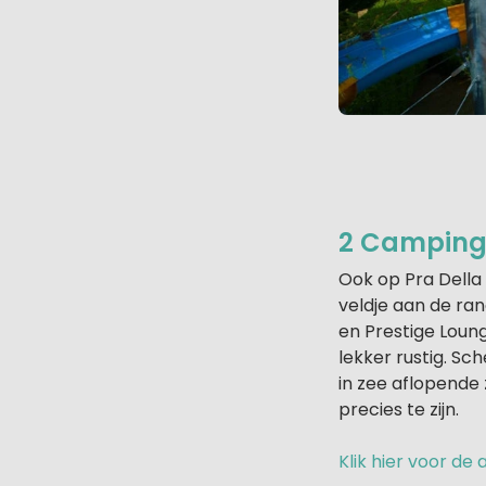
2 Camping P
Ook op Pra Della 
veldje aan de ra
en Prestige Loung
lekker rustig. S
in zee aflopende 
precies te zijn.
Klik hier voor d