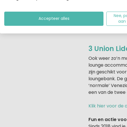
Nee, p
Accepteer alles
aan
3 Union Lid
Ook weer zo’n mo
lounge accommoda
zijn geschikt vo
loungebank. De 
‘normale’ Venezi
een van de twee
Klik hier voor d
Fun en actie voor
Sinds 2018 vind j