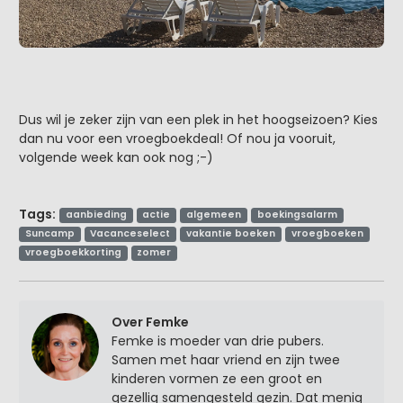
Dus wil je zeker zijn van een plek in het hoogseizoen? Kies
dan nu voor een vroegboekdeal! Of nou ja vooruit,
volgende week kan ook nog ;-)
Tags:
aanbieding
actie
algemeen
boekingsalarm
Suncamp
Vacanceselect
vakantie boeken
vroegboeken
vroegboekkorting
zomer
Over Femke
Femke is moeder van drie pubers.
Samen met haar vriend en zijn twee
kinderen vormen ze een groot en
gezellig samengesteld gezin. Dat menig