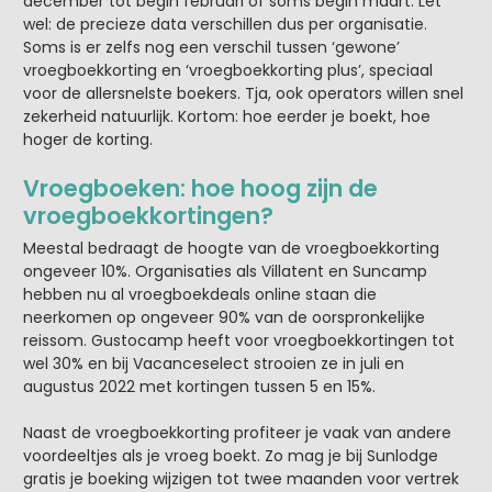
december tot begin februari of soms begin maart. Let
wel: de precieze data verschillen dus per organisatie.
Soms is er zelfs nog een verschil tussen ‘gewone’
vroegboekkorting en ‘vroegboekkorting plus’, speciaal
voor de allersnelste boekers. Tja, ook operators willen snel
zekerheid natuurlijk. Kortom: hoe eerder je boekt, hoe
hoger de korting.
Vroegboeken: hoe hoog zijn de
vroegboekkortingen?
Meestal bedraagt de hoogte van de vroegboekkorting
ongeveer 10%. Organisaties als Villatent en Suncamp
hebben nu al vroegboekdeals online staan die
neerkomen op ongeveer 90% van de oorspronkelijke
reissom. Gustocamp heeft voor vroegboekkortingen tot
wel 30% en bij Vacanceselect strooien ze in juli en
augustus 2022 met kortingen tussen 5 en 15%.
Naast de vroegboekkorting profiteer je vaak van andere
voordeeltjes als je vroeg boekt. Zo mag je bij Sunlodge
gratis je boeking wijzigen tot twee maanden voor vertrek