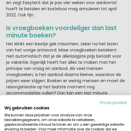
en zegt Easytent dat je pas vier weken voor aankomst
hoeft te betalen en kosteloos mag annuleren tot april
2022. Ook fijn.
Is vroegboeken voordeliger dan last
minute boeken?
Het klinkt een beetje gek misschien, zeker na het lezen
van het vorige antwoord. Maar vroegboeken betekent
niet automatisch dat je de allerlaagste prijs betaalt voor
je vakantie. Eigenlijk heeft het alles te maken met het
principe van vraag en aanbod. Als veel mensen
vroegboeken, is het aanbod daarna kleiner, waardoor de
prijzen weer stijgen. Boeken er weinig mensen en moet de
reisorganisatie op het laatste moment nog
accommodaties vullen? Dan kan een last minute
aanbieding ineens goedkoper uitpakken. Wil je echter
Privacybeleid
naar een populaire camping? Dan is de kans groot dat
Wij gebruiken cookies
vroegboeken loont!
We kunnen deze plaatsen voor analyse van onze
bezoekersgegevens, om onze website te verbeteren,
Vroegboeken: tot wanneer geldt de
gepersonaliseerde inhoud te tonen en om u een geweldige website-
ervaring te bieden. Voor meer informatie over de cookies die we