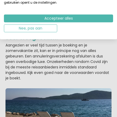
vroegboekkorting?
gebruiken opent u de instellingen.
Zie vraag 1. De meeste vroegboekkortingen gelden tot
ergens in februari. Bij Vodatent is dit 1 februari 2022, maar
Accepteer alles
1 maart zien we ook regelmatig voorbij komen.
Nee, pas aan
Moet ik nog ergens op letten als ik kies
voor vroegboeken?
Aangezien er veel tijd tussen je boeking en je
zomervakantie zit, kan er in principe nog van alles
gebeuren. Een annuleringsverzekering afsluiten is dus
geen overbodige luxe. Onzekerheden rondom Covid zijn
bij de meeste reisaanbieders inmiddels standaard
ingebouwd. Kijk even goed naar de voorwaarden voordat
je boekt.