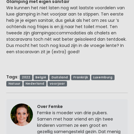
Glamping met eigen sanitair
We kunnen het niet laten nog wat laatste voordelen van
luxe glamping in het voorjaar aan te stippen. Ten eerste
heb je je eigen sanitair, dus geluk als het om zes uur ’s
ochtends nog frisjes is en jij naar het toilet moet. Ten
tweede zijn glampingaccommodaties als chalets en
stacaravans toch nét wat beter geïsoleerd dan tentdoek.
Dus mocht het toch nog koud zijn in de vroege lente? In
een stacaravan zit je (extra) goed!
Tags:
2022
België
Duitsland
Frankrijk
Luxemburg
Natuur
Nederland
voorjaar
Over Femke
Femke is moeder van drie pubers.
Samen met haar vriend en zijn twee
kinderen vormen ze een groot en
gezellig samengesteld gezin. Dat menig