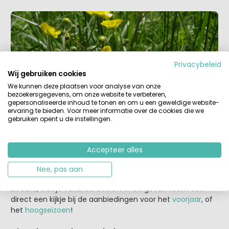
Privacybeleid
Wij gebruiken cookies
We kunnen deze plaatsen voor analyse van onze
bezoekersgegevens, om onze website te verbeteren,
gepersonaliseerde inhoud te tonen en om u een geweldige website-
ervaring te bieden. Voor meer informatie over de cookies die we
gebruiken opent u de instellingen.
Coronaproof boeken
De meeste campings en kampeerorganisaties laten je
kosteloos wijzigen of annuleren voor een bepaalde
Accepteer alles
datum, als je nu een vakantie of accommodatie boekt
voor voorjaar 2022. Dus komt er weer een lockdown of
Nee, pas aan
gooit corona op een andere manier roet in het eten? Jij
zit safe, wat je vakantie betreft in elk geval. Neem ook
direct een kijkje bij de aanbiedingen voor het
voorjaar
, of
het
hoogseizoen
!