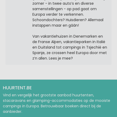
zomer - in twee auto’s en diverse
samenstellingen - op pad gaat om
Europa verder te verkennen.
Schoondochters? Huisdieren? Allemaal
instappen maar en gáán!
Van vakantiehuizen in Denemarken en
de Franse Alpen, vakantieparken in Italië
en Duitsland tot campings in Tsjechië en
Spanje, ze crossen heel Europa door met
z’n allen. Lees je mee?
HUURTENT.BE
Vind en vergelijk het grootste aanbod huurtenten,
stacaravans en glamping-accommodaties op de mooiste
campings in Europa. Betrouwbaar boeken direct bij de
aanbieder.