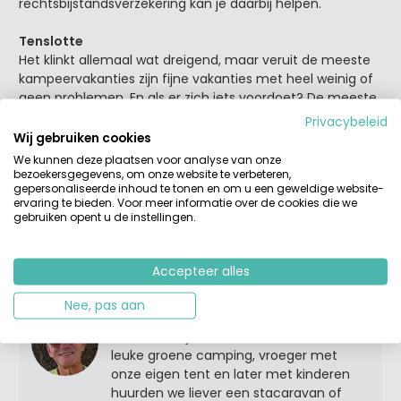
rechtsbijstandsverzekering kan je daarbij helpen.
Tenslotte
Het klinkt allemaal wat dreigend, maar veruit de meeste
kampeervakanties zijn fijne vakanties met heel weinig of
geen problemen. En als er zich iets voordoet? De meeste
kampeervakantie-organisaties zijn erg oplossingsgericht,
Privacybeleid
de grote ook al dankzij het lidmaatschap van de ANVR en
Wij gebruiken cookies
deelname aan SGR, en de kleinere ook door de
We kunnen deze plaatsen voor analyse van onze
persoonlijke inzet en aandacht. Het enige wat echt niet te
bezoekersgegevens, om onze website te verbeteren,
gepersonaliseerde inhoud te tonen en om u een geweldige website-
verhelpen is, is soms het weer...
ervaring te bieden. Voor meer informatie over de cookies die we
gebruiken opent u de instellingen.
Tags:
algemeen
tips
vakantie
vakantie boeken
Accepteer alles
Nee, pas aan
Over Ruud
Maak me blij en neem me mee naar een
leuke groene camping, vroeger met
onze eigen tent en later met kinderen
huurden we liever een stacaravan of