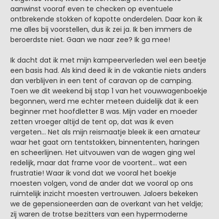
aanwinst vooraf even te checken op eventuele
ontbrekende stokken of kapotte onderdelen. Daar kon ik
me alles bij voorstellen, dus ik zei ja. Ik ben immers de
beroerdste niet. Gaan we naar zee? Ik ga mee!
Ik dacht dat ik met mijn kampeerverleden wel een beetje
een basis had. Als kind deed ik in de vakantie niets anders
dan verblijven in een tent of caravan op de camping.
Toen we dit weekend bij stap 1 van het vouwwagenboekje
begonnen, werd me echter meteen duidelijk dat ik een
beginner met hoofdletter B was. Mijn vader en moeder
zetten vroeger altijd de tent op, dat was ik even
vergeten… Net als mijn reismaatje bleek ik een amateur
waar het gaat om tentstokken, binnententen, haringen
en scheerlijnen. Het uitvouwen van de wagen ging wel
redelijk, maar dat frame voor de voortent… wat een
frustratie! Waar ik vond dat we vooral het boekje
moesten volgen, vond de ander dat we vooral op ons
ruimtelijk inzicht moesten vertrouwen. Jaloers bekeken
we de gepensioneerden aan de overkant van het veldje;
zij waren de trotse bezitters van een hypermoderne