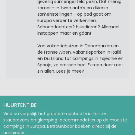
gezellig samengesteld gezin. Dat menig
zomer - in twee auto’s en diverse
samenstellingen - op pad gaat om
Europa verder te verkennen.
Schoondochters? Huisdieren? Allemaal
instappen maar en gáán!
Van vakantiehuizen in Denemarken en
de Franse Alpen, vakantieparken in Italië
en Duitsland tot campings in Tsjechië en
Spanje, ze crossen heel Europa door met
z’n allen. Lees je mee?
HUURTENT.BE
Vind en vergelijk het grootste aanbod huurtenten,
stacaravans en glamping-accommodaties op de mooiste
campings in Europa. Betrouwbaar boeken direct bij de
aanbieder.