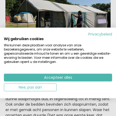
Privacybeleid
Wij gebruiken cookies
We kunnen deze plaatsen voor analyse van onze
bezoekersgegevens, om onze website te verbeteren,
gepersonaliseerde inhoud te tonen en om u een geweldige website-
ervaring te bieden. Voor meer informatie over de cookies die we
gebruiken opent u de instellingen.
Want wat heb je veel ruimte in zo’n ding zeg! Na het
Accepteer alles
uitklappen hadden we meteen al twee
Nee, pas aan
tweepersoonsbedden met verbazingwekkend goede
matrassen erop. Geen rampzalige luchtbedden of veel te
dunne slaapmatjes dus, in tegenstelling tot in menig tent.
Ook onder de bedden bevinden zich slaapruimten, zodat
er met gemak acht personen in kunnen slapen. Waar het
opzetten even duurde (het was onze eerste keer, dat