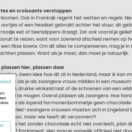
ttes en croissants verstoppen
komen. Ook in Frankrijk regent het wetten en regels. Nie
 oortjes of een headset gebruikt achter het stuur, dit geldt
oodje eet of teenslippers draagt. Zet ook vooral je gelie
ooruit te reizen, want voor zoenend afscheid nemen op het
 - een fikse boete. Om dit alles te compenseren, mag je in 
achten plassen. Want als je moet, dan moet je natuurlijk.
 plassen hier, plassen daar
roken. Geen idee hoe dit zit in Nederland, maar ik kan m
a vindt als je als zwangere vrouw midden in een museum 
beleid
n winkel, drukke winkelstraat of de schoenen van een wil
 om
 het wel te mogen. Overal plassen als zwangere. Hoe hand
 een
, is dat je als lopend hormonenbommetje geen chocolade
okies
. Ook niet-zwangere vrouwen moeten zich in Engeland t
orry hoor, maar wie heeft dit verzonnen?!
nkt dat je het zonder chocolade echt niet overleeft, plan 
as
use of Parliament. Hier mag je namelijk officieel niet doo