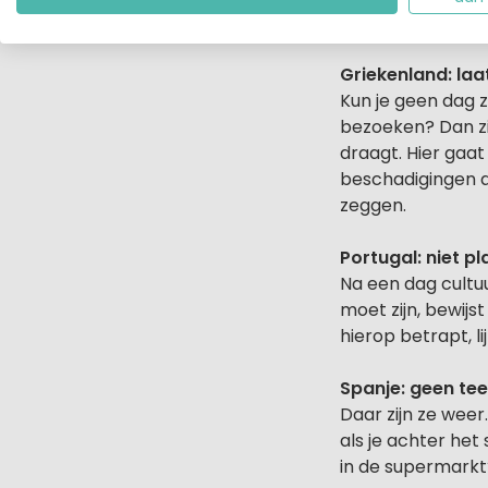
maar dat je het 
Griekenland: laa
Kun je geen dag 
bezoeken? Dan zi
draagt. Hier gaat
beschadigingen aa
zeggen.
Portugal: niet pl
Na een dag cultuur
moet zijn, bewijs
hierop betrapt, li
Spanje: geen tee
Daar zijn ze weer.
als je achter het
in de supermarkt