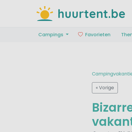
huurtent.be
Campings
Favorieten
The
Campingvakanti
« Vorige
Bizarr
vakan