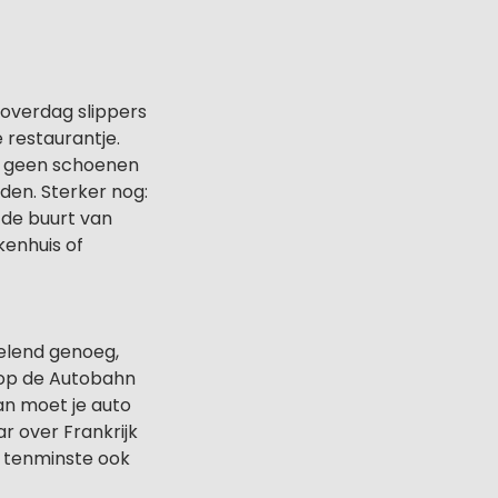
t overdag slippers
e restaurantje.
 je geen schoenen
den. Sterker nog:
n de buurt van
ekenhuis of
velend genoeg,
e op de Autobahn
an moet je auto
r over Frankrijk
er tenminste ook