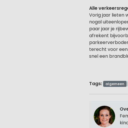
Alle verkeersreg
Vorig jaar lieten
nogal uiteenlopen
paar jaar je rijbew
afrekent bijvoorb
parkeerverboden 
terecht voor een 
snel een brandbl
Tags:
algemeen
Ov
Fem
kin