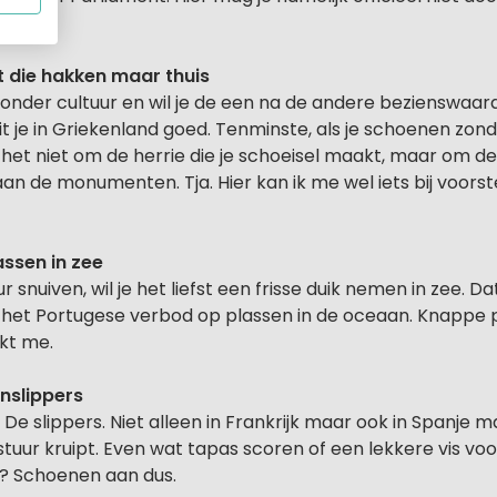
weet.
t die hakken maar thuis
zonder cultuur en wil je de een na de andere bezienswaar
t je in Griekenland goed. Tenminste, als je schoenen zon
 het niet om de herrie die je schoeisel maakt, maar om d
n de monumenten. Tja. Hier kan ik me wel iets bij voorst
assen in zee
 snuiven, wil je het liefst een frisse duik nemen in zee. Dat
t het Portugese verbod op plassen in de oceaan. Knappe p
jkt me.
nslippers
 De slippers. Niet alleen in Frankrijk maar ook in Spanje m
 stuur kruipt. Even wat tapas scoren of een lekkere vis vo
? Schoenen aan dus.