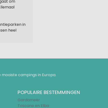
 gaat om
Allemaal
ntieparken in
ssen heel
 mooiste campings in Europa.
POPULAIRE BESTEMMINGEN
Gardameer
Toscane en Elba