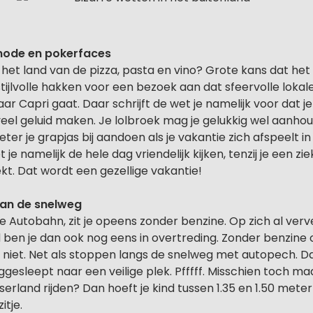
 mode en pokerfaces
in het land van de pizza, pasta en vino? Grote kans dat he
 stijlvolle hakken voor een bezoek aan dat sfeervolle lokal
aar Capri gaat. Daar schrijft de wet je namelijk voor dat
eel geluid maken. Je lolbroek mag je gelukkig wel aanhou
eter je grapjas bij aandoen als je vakantie zich afspeelt i
je namelijk de hele dag vriendelijk kijken, tenzij je een zi
kt. Dat wordt een gezellige vakantie!
van de snelweg
de Autobahn, zit je opeens zonder benzine. Op zich al ver
d ben je dan ook nog eens in overtreding. Zonder benzin
k niet. Net als stoppen langs de snelweg met autopech. D
esleept naar een veilige plek. Pfffff. Misschien toch maa
itserland rijden? Dan hoeft je kind tussen 1.35 en 1.50 met
itje.