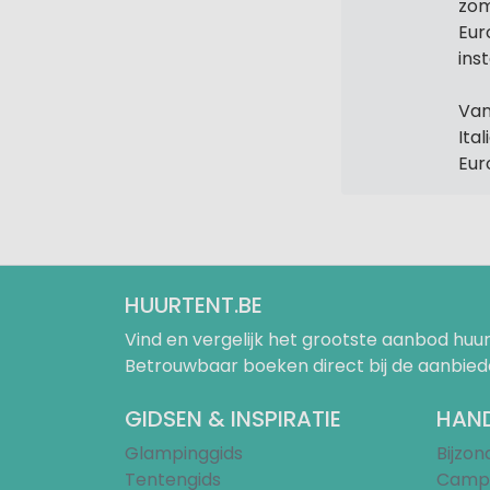
zom
Eur
ins
Van
Ita
Eur
HUURTENT.BE
Vind en vergelijk het grootste aanbod h
Betrouwbaar boeken direct bij de aanbied
GIDSEN & INSPIRATIE
HAND
Glampinggids
Bijzo
Tentengids
Campi