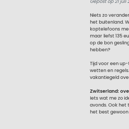
Gepost op 21 juli
Niets zo verander
het buitenland. Wis
koptelefoons mee
maar liefst 135 e
op de bon gesling
hebben?
Tijd voor een up
wetten en regels.
vakantiegeld ove
Zwitserland: ov
Iets wat me zo id
avonds. Ook het t
het best gewoon ni