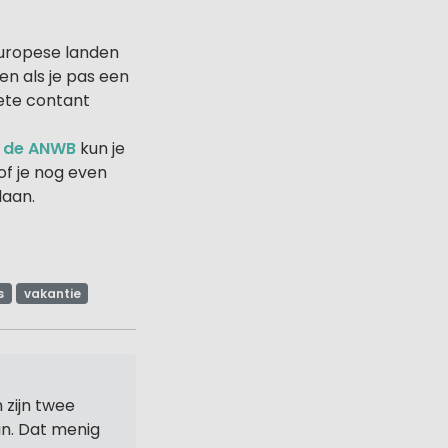
 Europese landen
den als je pas een
boete contant
n
de ANWB
kun je
of je nog even
laan.
s
vakantie
 zijn twee
in. Dat menig