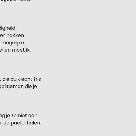
digheid
der hakken
e mogelijke
ellen moet ik
 die duik echt fris
olitieman die je
ag je ze niet aan
or de paella halen