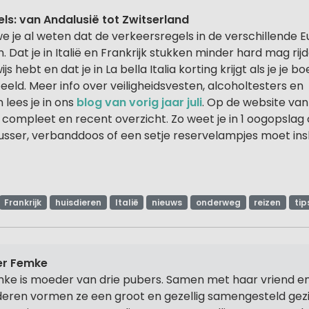
els: van Andalusië tot Zwitserland
 we je al weten dat de verkeersregels in de verschillende
. Dat je in Italië en Frankrijk stukken minder hard mag rij
ijs hebt en dat je in La bella Italia korting krijgt als je je 
eeld. Meer info over veiligheidsvesten, alcoholtesters en
lees je in ons
blog van vorig jaar juli
. Op de website va
compleet en recent overzicht. Zo weet je in 1 oogopslag 
usser, verbanddoos of een setje reservelampjes moet ins
Frankrijk
huisdieren
Italië
nieuws
onderweg
reizen
tip
er Femke
ke is moeder van drie pubers. Samen met haar vriend en
deren vormen ze een groot en gezellig samengesteld gez