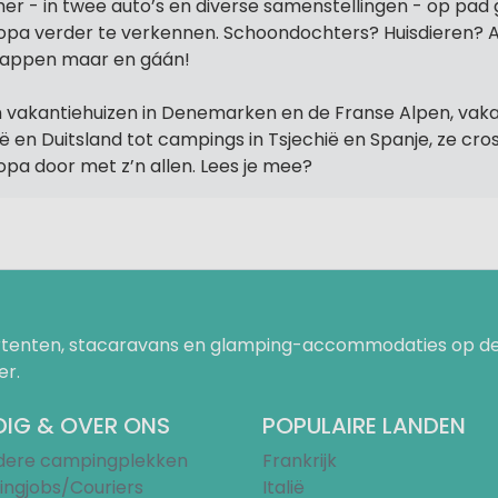
er - in twee auto’s en diverse samenstellingen - op pad
opa verder te verkennen. Schoondochters? Huisdieren? 
tappen maar en gáán!
 vakantiehuizen in Denemarken en de Franse Alpen, vaka
lië en Duitsland tot campings in Tsjechië en Spanje, ze cro
opa door met z’n allen. Lees je mee?
uurtenten, stacaravans en glamping-accommodaties op de
er.
IG & OVER ONS
POPULAIRE LANDEN
ndere campingplekken
Frankrijk
ngjobs/Couriers
Italië