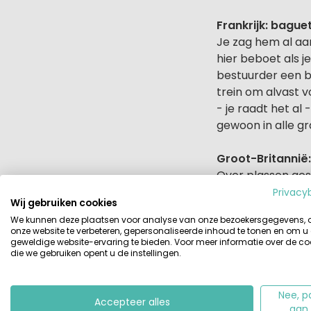
Frankrijk: bague
Je zag hem al aan
hier beboet als je
bestuurder een br
trein om alvast v
- je raadt het al
gewoon in alle gr
Groot-Britannië:
Over plassen gesp
dat men het prim
Privacy
Wij gebruiken cookies
plassen. Of in ee
We kunnen deze plaatsen voor analyse van onze bezoekersgegevens,
Engeland schijnt
onze website te verbeteren, gepersonaliseerde inhoud te tonen en om u
minder handig is
geweldige website-ervaring te bieden. Voor meer informatie over de co
die we gebruiken opent u de instellingen.
openbaar vervoer
verbod houden. S
Oja. Als je nu de
Nee, p
Accepteer alles
bezoek aan het Ho
aan