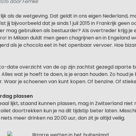
 2015 door Femke
lijk als de wetgeving. Dat geldt in ons eigen Nederland, m
t jij bijvoorbeeld dat je sinds 1 juli 2015 in Frankrijk geen o
r mag gebruiken als bestuurder? Als overtreder krijg je
uro! In Milaan duldt men geen chagrijnen en in Engeland w
erd als je chocola eet in het openbaar vervoer. Hoe bizar 
-to-date overzicht van de op zijn zachtst gezegd aparte 
 Alles wat je hoeft te doen, is je eraan houden. Zo houd j
r. Waar je schoenen van kunt kopen. Of benzine. Of stie
erdag plassen
eaal lijkt, staand kunnen plassen, mag in Zwitserland niet 
oilet doortrekken kun je na dit tijdstip beter laten. Missc
ets meer drinken na 20.00 uur, dan zit je altijd veilig.