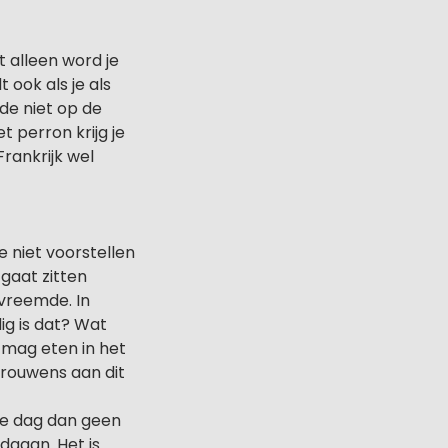
t alleen word je
 ook als je als
fde niet op de
 perron krijg je
Frankrijk wel
e niet voorstellen
gaat zitten
dvreemde. In
ig is dat? Wat
 mag eten in het
rouwens aan dit
die dag dan geen
dgaan. Het is