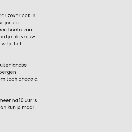
aar zeker ook in
ortjes en
 een boete van
ord je als vrouw
wil je het
buitenlandse
e bergen
kem toch chocola.
meer na 10 uur ’s
hien kun je maar