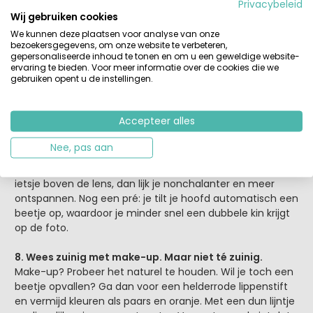
Privacybeleid
zichtbaar op de linkerkant van je gezicht dan op de
Wij gebruiken cookies
rechterkant, dus het probleem van wallen en vermoeide
We kunnen deze plaatsen voor analyse van onze
ogen heb je meteen getackeld. Een foto van de zijkant is
bezoekersgegevens, om onze website te verbeteren,
sowieso flatterend. Draai één kant van je gezicht naar de
gepersonaliseerde inhoud te tonen en om u een geweldige website-
camera en je jukbeenderen en de ruimte onder je
ervaring te bieden. Voor meer informatie over de cookies die we
gebruiken opent u de instellingen.
wenkbrauwen vangen het meeste licht. Hierdoor komen
ze mooi uit en vormen ze je gezicht.
Accepteer alles
7. Niet in de camera kijken
Net als vroeger op school bij een spreekbeurt geldt hier:
Nee, pas aan
kijk niet recht in de lens maar net iets erboven. Recht in
de lens kijken geeft vaak een streng effect. Kijk je net
ietsje boven de lens, dan lijk je nonchalanter en meer
ontspannen. Nog een pré: je tilt je hoofd automatisch een
beetje op, waardoor je minder snel een dubbele kin krijgt
op de foto.
8. Wees zuinig met make-up. Maar niet té zuinig.
Make-up? Probeer het naturel te houden. Wil je toch een
beetje opvallen? Ga dan voor een helderrode lippenstift
en vermijd kleuren als paars en oranje. Met een dun lijntje