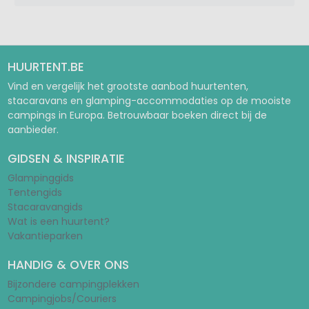
HUURTENT.BE
Vind en vergelijk het grootste aanbod huurtenten,
stacaravans en glamping-accommodaties op de mooiste
campings in Europa. Betrouwbaar boeken direct bij de
aanbieder.
GIDSEN & INSPIRATIE
Glampinggids
Tentengids
Stacaravangids
Wat is een huurtent?
Vakantieparken
HANDIG & OVER ONS
Bijzondere campingplekken
Campingjobs/Couriers