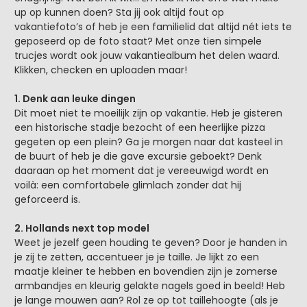
up op kunnen doen? Sta jij ook altijd fout op
vakantiefoto’s of heb je een familielid dat altijd nét iets te
geposeerd op de foto staat? Met onze tien simpele
trucjes wordt ook jouw vakantiealbum het delen waard.
Klikken, checken en uploaden maar!
1. Denk aan leuke dingen
Dit moet niet te moeilijk zijn op vakantie. Heb je gisteren
een historische stadje bezocht of een heerlijke pizza
gegeten op een plein? Ga je morgen naar dat kasteel in
de buurt of heb je die gave excursie geboekt? Denk
daaraan op het moment dat je vereeuwigd wordt en
voilà: een comfortabele glimlach zonder dat hij
geforceerd is.
2. Hollands next top model
Weet je jezelf geen houding te geven? Door je handen in
je zij te zetten, accentueer je je taille. Je lijkt zo een
maatje kleiner te hebben en bovendien zijn je zomerse
armbandjes en kleurig gelakte nagels goed in beeld! Heb
je lange mouwen aan? Rol ze op tot taillehoogte (als je