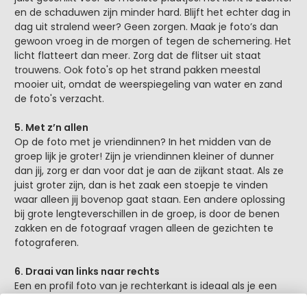
en de schaduwen zijn minder hard. Blijft het echter dag in
dag uit stralend weer? Geen zorgen. Maak je foto’s dan
gewoon vroeg in de morgen of tegen de schemering. Het
licht flatteert dan meer. Zorg dat de flitser uit staat
trouwens. Ook foto's op het strand pakken meestal
mooier uit, omdat de weerspiegeling van water en zand
de foto's verzacht.
5. Met z’n allen
Op de foto met je vriendinnen? In het midden van de
groep lijk je groter! Zijn je vriendinnen kleiner of dunner
dan jij, zorg er dan voor dat je aan de zijkant staat. Als ze
juist groter zijn, dan is het zaak een stoepje te vinden
waar alleen jij bovenop gaat staan. Een andere oplossing
bij grote lengteverschillen in de groep, is door de benen
zakken en de fotograaf vragen alleen de gezichten te
fotograferen.
6. Draai van links naar rechts
Een en profil foto van je rechterkant is ideaal als je een
nachtje hebt doorgehaald. Blijkbaar zijn emoties meer