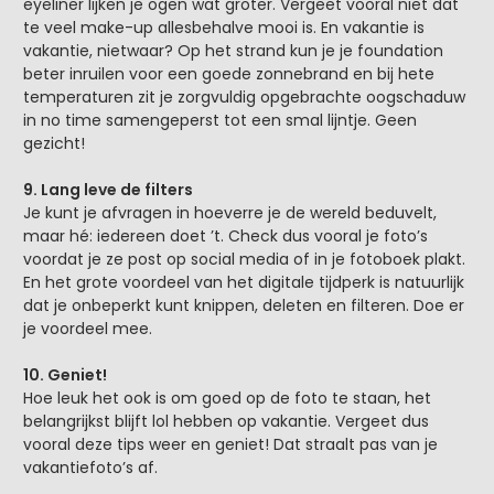
eyeliner lijken je ogen wat groter. Vergeet vooral niet dat
te veel make-up allesbehalve mooi is. En vakantie is
vakantie, nietwaar? Op het strand kun je je foundation
beter inruilen voor een goede zonnebrand en bij hete
temperaturen zit je zorgvuldig opgebrachte oogschaduw
in no time samengeperst tot een smal lijntje. Geen
gezicht!
9. Lang leve de filters
Je kunt je afvragen in hoeverre je de wereld beduvelt,
maar hé: iedereen doet ’t. Check dus vooral je foto’s
voordat je ze post op social media of in je fotoboek plakt.
En het grote voordeel van het digitale tijdperk is natuurlijk
dat je onbeperkt kunt knippen, deleten en filteren. Doe er
je voordeel mee.
10. Geniet!
Hoe leuk het ook is om goed op de foto te staan, het
belangrijkst blijft lol hebben op vakantie. Vergeet dus
vooral deze tips weer en geniet! Dat straalt pas van je
vakantiefoto’s af.