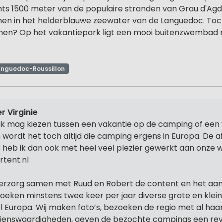
chts 1500 meter van de populaire stranden van Grau d'Agd
emen in het helderblauwe zeewater van de Languedoc. To
enen? Op het vakantiepark ligt een mooi buitenzwembad
anguedoc-Roussillon
r Virginie
 ik mag kiezen tussen een vakantie op de camping of een 
 wordt het toch altijd die camping ergens in Europa. De 
r heb ik dan ook met heel veel plezier gewerkt aan onze 
rtent.nl
verzorg samen met Ruud en Robert de content en het aa
oeken minstens twee keer per jaar diverse grote en klei
l Europa. Wij maken foto’s, bezoeken de regio met al haa
ienswaardigheden, geven de bezochte campings een rev