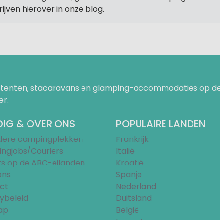
rijven hierover in onze blog.
uurtenten, stacaravans en glamping-accommodaties op de
er.
IG & OVER ONS
POPULAIRE LANDEN
ndere campingplekken
Frankrijk
ngjobs/Couriers
Italië
ts op de ABC-eilanden
Kroatië
ons
Spanje
ct
Nederland
ybeleid
Duitsland
ap
België