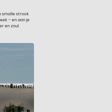
en smalle strook
eek – en aan je
er en zout