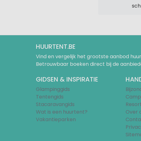
sch
HUURTENT.BE
Vind en vergelijk het grootste aanbod h
Betrouwbaar boeken direct bij de aanbied
GIDSEN & INSPIRATIE
HAND
Glampinggids
Bijzo
Tentengids
Campi
Stacaravangids
Resor
Wat is een huurtent?
Over 
Vakantieparken
Conta
Privac
Sitem