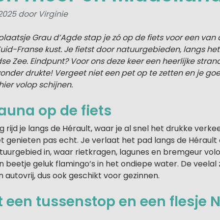
 2025 door Virginie
laatsje Grau d’Agde stap je zó op de fiets voor een van
uid-Franse kust. Je fietst door natuurgebieden, langs he
se Zee. Eindpunt? Voor ons deze keer een heerlijke stran
onder drukte! Vergeet niet een pet op te zetten en je go
ier volop schijnen.
fauna op de fiets
rijd je langs de Hérault, waar je al snel het drukke verkee
 genieten pas echt. Je verlaat het pad langs de Hérault en
uurgebied in, waar rietkragen, lagunes en bremgeur volop
en beetje geluk flamingo’s in het ondiepe water. De veelal
n autovrij, dus ook geschikt voor gezinnen.
 een tussenstop en een flesje N