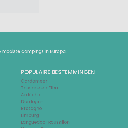
 mooiste campings in Europa.
POPULAIRE BESTEMMINGEN
Gardameer
Toscane en Elba
Ardèche
Dordogne
Bretagne
Limburg
Languedoc-Roussillon