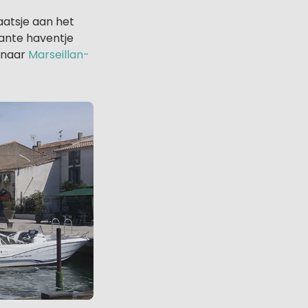
aatsje aan het
mante haventje
n naar
Marseillan-