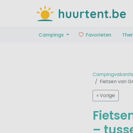
huurtent.be
Campings
Favorieten
The
Campingvakanti
Fietsen van G
« Vorige
Fietse
– tuss