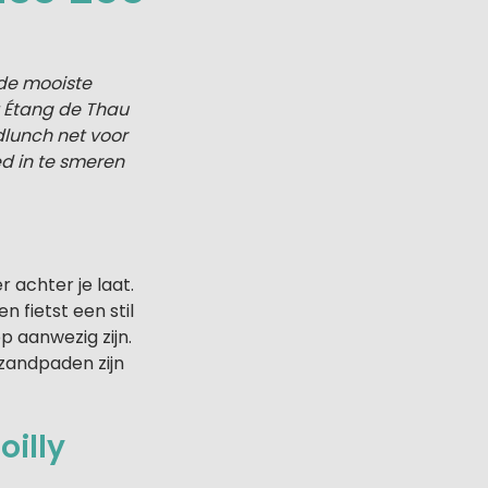
 de mooiste
t Étang de Thau
dlunch net voor
ed in te smeren
r achter je laat.
 fietst een stil
 aanwezig zijn.
 zandpaden zijn
oilly