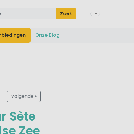
Zoek
nbiedingen
Onze Blog
Volgende »
r Sète
dse Zee