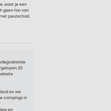
e, waar je een
ch geen fan van
 met peuterbad.
vliegvakantie
afgelopen 20
website
nbod en we
ne campings in
r
iew en