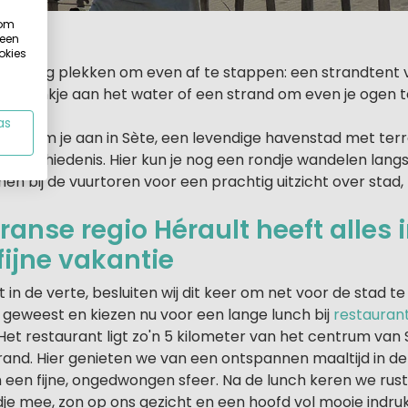
 om
 een
okies
 genoeg plekken om even af te stappen: een strandtent 
en bankje aan het water of een strand om even je ogen te
as
eter kom je aan in Sète, een levendige havenstad met ter
ersgeschiedenis. Hier kun je nog een rondje wandelen lang
n bij de vuurtoren voor een prachtig uitzicht over stad,
ranse regio Hérault
heeft alles 
fijne vakantie
 in de verte, besluiten wij dit keer om net voor de stad te
 geweest en kiezen nu voor een lange lunch bij
restaurant
et restaurant ligt zo'n 5 kilometer van het centrum van 
strand. Hier genieten we van een ontspannen maaltijd in 
n een fijne, ongedwongen sfeer. Na de lunch keren we rusti
je mee, zon op ons gezicht en een hoofd vol mooie indr