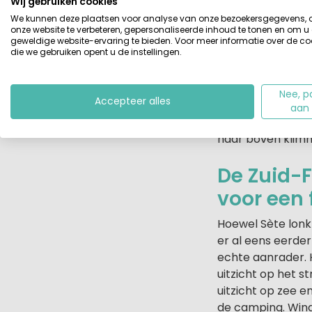
Wij gebruiken cookies
We kunnen deze plaatsen voor analyse van onze bezoekersgegevens,
onze website te verbeteren, gepersonaliseerde inhoud te tonen en om u
geweldige website-ervaring te bieden. Voor meer informatie over de co
die we gebruiken opent u de instellingen.
Onderweg zijn er
en een drankje, e
Nee, p
Accepteer alles
Na zo’n 29 kilom
aan
en een rijke viss
naar boven klimme
De Zuid-F
voor een 
Hoewel Sète lonkt
er al eens eerder
echte aanrader. H
uitzicht op het 
uitzicht op zee e
de camping. Wind