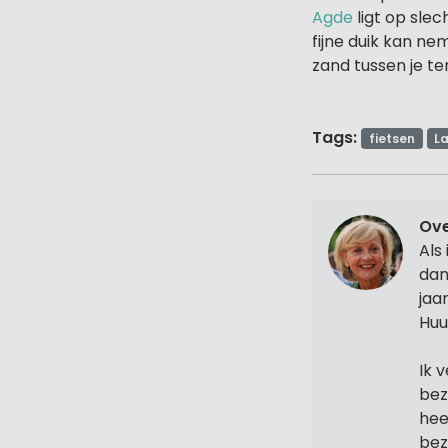
Agde
ligt op sle
fijne duik kan n
zand tussen je t
Tags:
fietsen
L
Ove
Als
dan
jaa
Huu
Ik 
bez
hee
bez