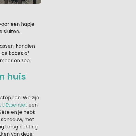
voor een hapje
 sluiten.
rassen, kanalen
s de kades of
 meer en zee.
in huis
 stoppen. We zijn
 L’Essentiel
, een
Sète en je hebt
de schaduw, met
g terug richting
ukken van deze