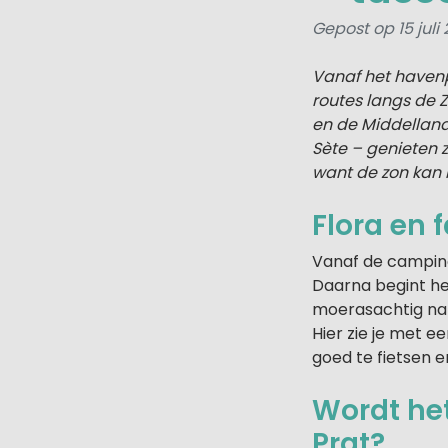
Gepost op 15 juli
Vanaf het havenp
routes langs de Z
en de Middelland
Sète – genieten z
want de zon kan h
Flora en 
Vanaf de camping 
Daarna begint het
moerasachtig nat
Hier zie je met e
goed te fietsen e
Wordt het
Prat?