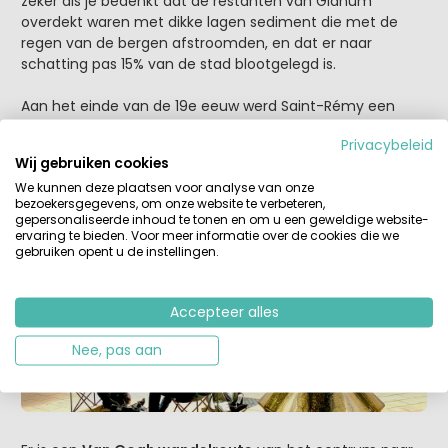
zeker als je bedenkt dat de restanten van Glanum
overdekt waren met dikke lagen sediment die met de
regen van de bergen afstroomden, en dat er naar
schatting pas 15% van de stad blootgelegd is.
Aan het einde van de 19e eeuw werd Saint-Rémy een
kunstenaarsdorp waar
Vincent van Gogh
een jaar in het
Privacybeleid
psychiatrisch ziekenhuis van Saint Paul de Mausole
Wij gebruiken cookies
verbleef. Hij schilderde in Saint-Rémy zo’n 150 werken,
We kunnen deze plaatsen voor analyse van onze
waaronder het beroemde Korenveld met maaier en de
bezoekersgegevens, om onze website te verbeteren,
Amandelbloesem.
gepersonaliseerde inhoud te tonen en om u een geweldige website-
ervaring te bieden. Voor meer informatie over de cookies die we
gebruiken opent u de instellingen.
Accepteer alles
Nee, pas aan