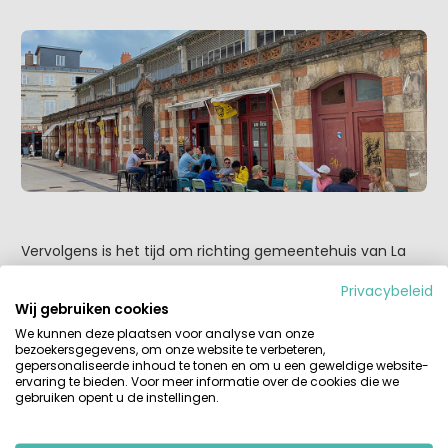
Vervolgens is het tijd om richting gemeentehuis van La
Rochelle te wandelen en pak daar een lekker kopje koffie
Privacybeleid
op het plein tegenover het historische gebouw om de
Wij gebruiken cookies
gezelligheid van deze stad in je op te nemen.
We kunnen deze plaatsen voor analyse van onze
bezoekersgegevens, om onze website te verbeteren,
gepersonaliseerde inhoud te tonen en om u een geweldige website-
ervaring te bieden. Voor meer informatie over de cookies die we
gebruiken opent u de instellingen.