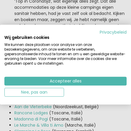
‘Top in Coronatijd’, wat eigenlijk alles zegt. Dat alle
accommodaties op deze kleine campings eigen
sanitair hebben, had je vast zelf ook al bedacht. Kijken
en boeken maar, zeggen wij. Je hebt namelijk geen
enkele reden meer om thuis te blijven deze zomer!
Privacybeleid
Wij gebruiken cookies
We kunnen deze plaatsen voor analyse van onze
Nog meer kleinschalige
bezoekersgegevens, om onze website te verbeteren,
gepersonaliseerde inhoud te tonen en om u een geweldige website-
glampingdomeinen
ervaring te bieden. Voor meer informatie over de cookies die we
gebruiken opent u de instellingen.
Naast bovenstaande aanbieders, zijn er ook kleine
zelfverhuurders door heel Europa. We hebben het dan
over grote domeinen met weinig accommodaties.
Accepteer alles
Bovendien beschikken de lodges, tenten, chalets en
stacaravans stuk voor stuk over eigen sanitair. Over
Nee, pas aan
coronaproof kamperen gesproken!
Aan de Vleterbeke
(Noordzeekust, België)
Rancone Lodges
(Toscane, Italië)
Madonna di Pogi
(Toscane, Italië)
Le Marche & Villa ti Amo
(Marche, Italië)