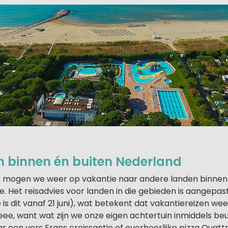
en binnen én buiten Nederland
20 mogen we weer op vakantie naar andere landen binnen
 Het reisadvies voor landen in die gebieden is aangepas
 is dit vanaf 21 juni), wat betekent dat vakantiereizen w
eee, want wat zijn we onze eigen achtertuin inmiddels be
 een vers Frans croissantje of overheerlijke pizza Quattr