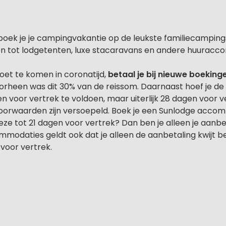
boek je je campingvakantie op de leukste familiecamping
n tot lodgetenten, luxe stacaravans en andere huuracc
et te komen in coronatijd,
betaal je bij nieuwe boeking
oorheen was dit 30% van de reissom. Daarnaast hoef je de
en voor vertrek te voldoen, maar uiterlijk 28 dagen voor 
oorwaarden zijn versoepeld. Boek je een Sunlodge acco
eze tot 21 dagen voor vertrek? Dan ben je alleen je aanbet
modaties geldt ook dat je alleen de aanbetaling kwijt be
voor vertrek.