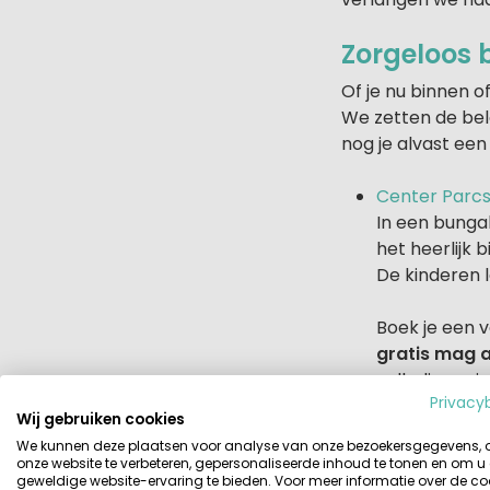
Zorgeloos b
Of je nu binnen 
We zetten de bel
nog je alvast een
Center Parc
In een bungal
het heerlijk
De kinderen l
Boek je een 
gratis mag 
volledige rei
Privacy
restbetaling 
Wij gebruiken cookies
We kunnen deze plaatsen voor analyse van onze bezoekersgegevens,
Estivo Travel
onze website te verbeteren, gepersonaliseerde inhoud te tonen en om u
geweldige website-ervaring te bieden. Voor meer informatie over de co
Estivo Travel