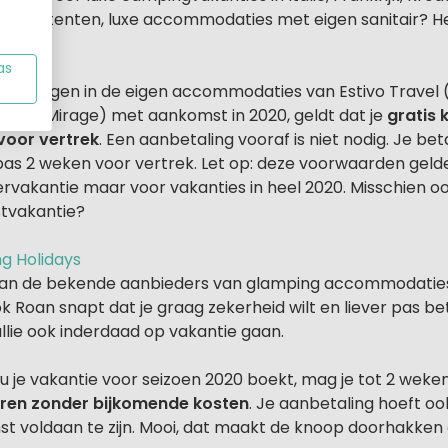
safaritenten, luxe accommodaties met eigen sanitair? Het
ent.
as
boekingen in de eigen accommodaties van Estivo Travel (
stivo Mirage) met aankomst in 2020, geldt dat je
gratis 
voor vertrek
. Een aanbetaling vooraf is niet nodig. Je bet
pas 2 weken voor vertrek. Let op: deze voorwaarden gelde
rvakantie maar voor vakanties in heel 2020. Misschien oo
stvakantie?
g Holidays
van de bekende aanbieders van glamping accommodatie
k Roan snapt dat je graag zekerheid wilt en liever pas be
jullie ook inderdaad op vakantie gaan.
u je vakantie voor seizoen 2020 boekt, mag je tot 2 wek
ren zonder bijkomende kosten
. Je aanbetaling hoeft o
t voldaan te zijn. Mooi, dat maakt de knoop doorhakken