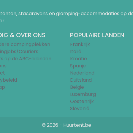
uurtenten, stacaravans en glamping-accommodaties op de
er.
IG & OVER ONS
POPULAIRE LANDEN
ndere campingplekken
Frankrijk
ngjobs/Couriers
Italië
ts op de ABC-eilanden
Kroatië
ons
Spanje
ct
Nederland
ybeleid
Duitsland
ap
België
Luxemburg
Oostenrijk
Slovenië
© 2026 - Huurtent.be