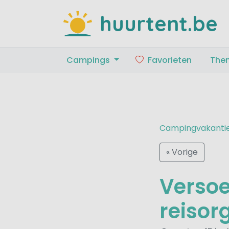
huurtent.be
Campings
Favorieten
The
Campingvakanti
« Vorige
Versoe
reisor