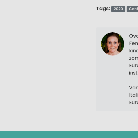
Tags:
2020
Cen
Ov
Fem
kin
zom
Eur
ins
Van
Ita
Eur