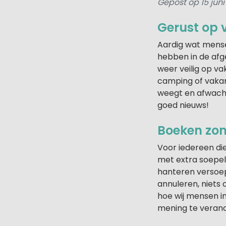
Gepost op 15 jun
Gerust op v
Aardig wat mense
hebben in de af
weer veilig op va
camping of vakant
weegt en afwacht
goed nieuws!
Boeken zon
Voor iedereen di
met extra soepe
hanteren versoep
annuleren, niets 
hoe wij mensen in
mening te verand