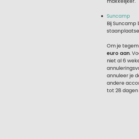
makkelijker.
Suncamp
Bij Suncamp 
staanplaatse
Om je tegemo
euro aan
. V
niet al 6 wek
annuleringsv
annuleer je d
andere accom
tot 28 dagen 