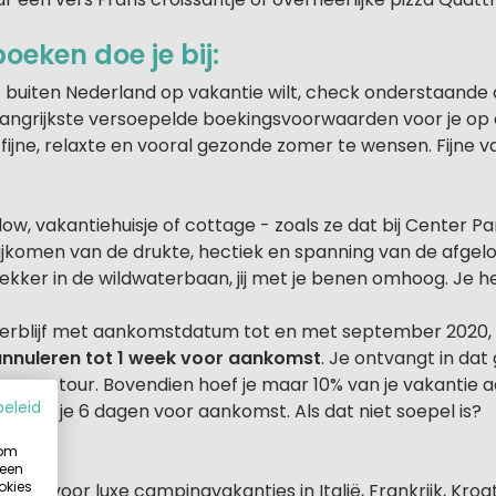
oeken doe je bij:
of buiten Nederland op vakantie wilt, check onderstaande
angrijkste versoepelde boekingsvoorwaarden voor je op ee
 fijne, relaxte en vooral gezonde zomer te wensen. Fijne v
s
ow, vakantiehuisje of cottage - zoals ze dat bij Center P
 bijkomen van de drukte, hectiek en spanning van de afg
ekker in de wildwaterbaan, jij met je benen omhoog. Je h
verblijf met aankomstdatum tot en met september 2020, d
annuleren tot 1 week voor aankomst
. Je ontvangt in dat
ssom retour. Bovendien hoef je maar 10% van je vakantie a
beleid
voldoe je 6 dagen voor aankomst. Als dat niet soepel is?
 om
 een
okies
 staat voor luxe campingvakanties in Italië, Frankrijk, Kroa