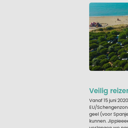
Veilig reiz
Vanaf 15 juni 20
EU/Schengenzone.
geel (voor Spanje
kunnen. Jippieee
verlangen we naar