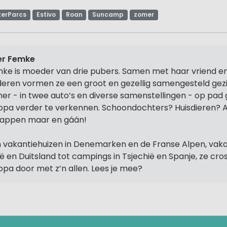
terParcs
Estivo
Roan
Suncamp
zomer
er Femke
ke is moeder van drie pubers. Samen met haar vriend en
deren vormen ze een groot en gezellig samengesteld gez
er - in twee auto’s en diverse samenstellingen - op pad
opa verder te verkennen. Schoondochters? Huisdieren? 
tappen maar en gáán!
 vakantiehuizen in Denemarken en de Franse Alpen, vaka
lië en Duitsland tot campings in Tsjechië en Spanje, ze cro
opa door met z’n allen. Lees je mee?