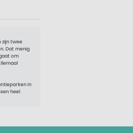
 zijn twee
in. Dat menig
 gaat om
Allemaal
ntieparken in
ssen heel