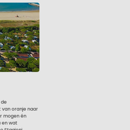
 de
t van oranje naar
eer mogen én
u en wat
o Stagioni.