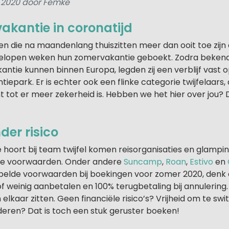
i 2020 door Femke
akantie in coronatijd
n die na maandenlang thuiszitten meer dan ooit toe zijn 
gelopen weken hun zomervakantie geboekt. Zodra beken
kantie kunnen binnen Europa, legden zij een verblijf vast 
iepark. Er is echter ook een flinke categorie twijfelaars, 
 tot er meer zekerheid is. Hebben we het hier over jou
der risico
e hoort bij team twijfel komen reisorganisaties en glamp
le voorwaarden. Onder andere
Suncamp
,
Roan
,
Estivo
en
elde voorwaarden bij boekingen voor zomer 2020, denk 
of weinig aanbetalen en 100% terugbetaling bij annulering.
 elkaar zitten. Geen financiële risico’s? Vrijheid om te sw
eren? Dat is toch een stuk geruster boeken!