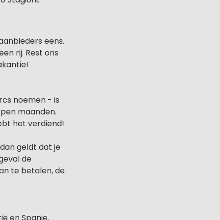
 aanbieders eens.
n rij. Rest ons
akantie!
arcs noemen - is
elopen maanden.
ebt het verdiend!
an geldt dat je
 geval de
an te betalen, de
tië en Spanje.