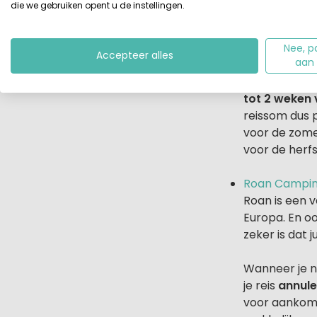
die we gebruiken opent u de instellingen.
Stacaravans, 
het assortim
Nee, p
Accepteer alles
aan
Voor nieuwe 
Premium en E
tot 2 weken 
reissom dus 
voor de zome
voor de herf
Roan Campin
Roan is een 
Europa. En oo
zeker is dat 
Wanneer je n
je reis
annule
voor aankoms