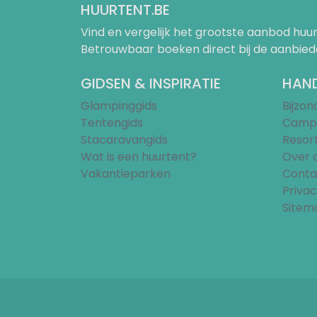
HUURTENT.BE
Vind en vergelijk het grootste aanbod h
Betrouwbaar boeken direct bij de aanbied
GIDSEN & INSPIRATIE
HAND
Glampinggids
Bijzo
Tentengids
Campi
Stacaravangids
Resor
Wat is een huurtent?
Over 
Vakantieparken
Conta
Privac
Sitem