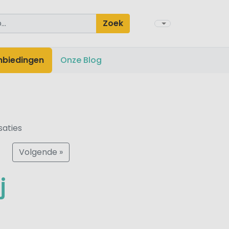
Zoek
nbiedingen
Onze Blog
saties
Volgende »
j