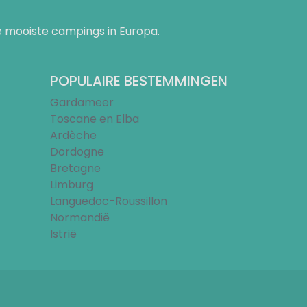
 mooiste campings in Europa.
POPULAIRE BESTEMMINGEN
Gardameer
Toscane en Elba
Ardèche
Dordogne
Bretagne
Limburg
Languedoc-Roussillon
Normandië
Istrië