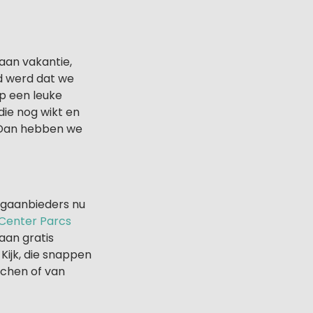
aan vakantie,
d werd dat we
op een leuke
die nog wikt en
? Dan hebben we
ingaanbieders nu
Center Parcs
aan gratis
 Kijk, die snappen
itchen of van