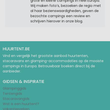
grote en kleine campings in heel Europa.
Wij maken foto’s, bezoeken de regio met
al haar bezienswaardigheden, geven de
bezochte campings een review en
schrijven hierover in onze blog.
HUURTENT.BE
Vind en vergelijk het grootste aanbod huurtenten,
stacaravans en glamping-accommodaties op de mooiste
campings in Europa. Betrouwbaar boeken direct bij de
aanbieder.
GIDSEN & INSPIRATIE
Glampinggids
Tentengids
Stacaravangids
Wat is een huurtent?
Vakantieparken