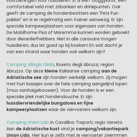
voorzieningen voor huisdieren. Er is een 'Doggyland', een
comfortabel veld met zitbanken en drinkpunten. Ook
geeft de camping de hondenbezitters een 'Pets Fun
pakket' en is er regelmatig een trainer aanwezig. Er zijn
speciale kampeerplaatsen voor eigenaars van honden.
De Mobilhome Pisa of Maremma kunnen worden geboekt
door dierenliefhebbers. Niet in alle caravans mogen
huisdieren, dus let goed op bij boeken! En wat dacht je
van een strand waar honden ook welkom zijn?
Camping Villagio Gilda
, Roseto degli Abruzzi, region
Abruzzo. Op deze
kleine
Italiaanse camping
aan de
Adriatische zee
zijn honden werkelijk welkom. Zij mogen
met hun baasjes over de hele camping aangelijnd lopen
(muv sanitaigebouwen). Voor de honden is er een
speciale plek met hondendouche. Er zijn
huisdiervriendelijke bungalows en fijne
kampeerplaatsen
waar de viervoeters welkom zijn.
Camping Union Lido
in Cavallino Treporti, regio Veneto.
Aan
de Adriatische kust
vind je
camping/vakantiepark
Union Lido.
Hier kun je zelfs met je viervoeter zwemmen