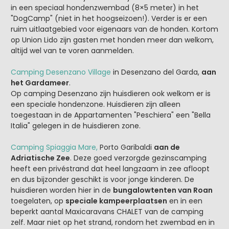
in een speciaal hondenzwembad (8×5 meter) in het
"DogCamp" (niet in het hoogseizoen!). Verder is er een
ruim uitlaatgebied voor eigenaars van de honden. Kortom
op Union Lido zijn gasten met honden meer dan welkom,
altijd wel van te voren aanmelden.
Camping Desenzano Village
in Desenzano del Garda,
aan
het Gardameer
.
Op camping Desenzano zijn huisdieren ook welkom er is
een speciale hondenzone. Huisdieren zijn alleen
toegestaan in de Appartamenten "Peschiera" een "Bella
Italia" gelegen in de huisdieren zone.
Camping Spiaggia Mare,
Porto Garibaldi
aan de
Adriatische Zee
. Deze goed verzorgde gezinscamping
heeft een privéstrand dat heel langzaam in zee afloopt
en dus bijzonder geschikt is voor jonge kinderen. De
huisdieren worden hier in de
bungalowtenten van Roan
toegelaten, op
speciale kampeerplaatsen
en in een
beperkt aantal Maxicaravans CHALET van de camping
zelf. Maar niet op het strand, rondom het zwembad en in