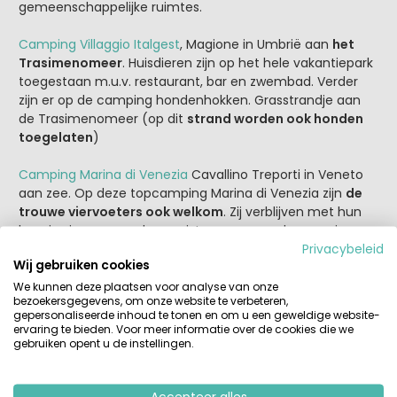
gemeenschappelijke ruimtes.
Camping Villaggio Italgest
, Magione in Umbrië aan
het
Trasimenomeer
. Huisdieren zijn op het hele vakantiepark
toegestaan m.u.v. restaurant, bar en zwembad. Verder
zijn er op de camping hondenhokken. Grasstrandje aan
de Trasimenomeer (op dit
strand worden ook honden
toegelaten
)
Camping Marina di Venezia
Cavallino Treporti in Veneto
aan zee. Op deze topcamping Marina di Venezia zijn
de
trouwe viervoeters ook welkom
. Zij verblijven met hun
baasjes in een van de mooiste zones van de camping.
Groene, schaduwrijke kampeerplaatsen met veel ruimte,
Privacybeleid
Wij gebruiken cookies
middenin het pijnbomenbos, heerlijk om te wandelen en
te spelen. De gasten hebben de mogelijkheid om hun
We kunnen deze plaatsen voor analyse van onze
bezoekersgegevens, om onze website te verbeteren,
eigen staanplaats te kiezen, afhankelijk van de
gepersonaliseerde inhoud te tonen en om u een geweldige website-
beschikbaarheid, (in de lila gekleurde zone op het kaartje
ervaring te bieden. Voor meer informatie over de cookies die we
van de camping). Bovendien zijn er voorzieningen met,
gebruiken opent u de instellingen.
speciaal voor huisdieren, aangepaste douches. Er is een
dierenarts bereikbaar en voor de honden is er een