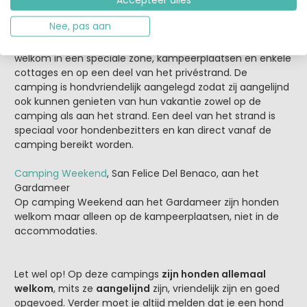
Accepteer alles
privéstrand. Huisdieren zijn niet welkom in de
accommodaties.
Nee, pas aan
Villaggio Barricata
, Porto Toll in Veneto. De viervoeters zijn
welkom in een speciale zone, kampeerplaatsen en enkele
cottages en op een deel van het privéstrand. De
camping is hondvriendelijk aangelegd zodat zij aangelijnd
ook kunnen genieten van hun vakantie zowel op de
camping als aan het strand. Een deel van het strand is
speciaal voor hondenbezitters en kan direct vanaf de
camping bereikt worden.
Camping Weekend
, San Felice Del Benaco, aan het
Gardameer
Op camping Weekend aan het Gardameer zijn honden
welkom maar alleen op de kampeerplaatsen, niet in de
accommodaties.
Let wel op! Op deze campings
zijn honden allemaal
welkom
, mits ze
aangelijnd
zijn, vriendelijk zijn en goed
opgevoed. Verder moet je altijd melden dat je een hond