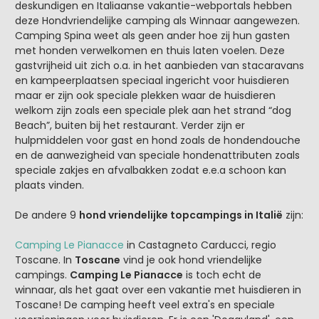
deskundigen en Italiaanse vakantie-webportals hebben
deze Hondvriendelijke camping als Winnaar aangewezen.
Camping Spina weet als geen ander hoe zij hun gasten
met honden verwelkomen en thuis laten voelen. Deze
gastvrijheid uit zich o.a. in het aanbieden van stacaravans
en kampeerplaatsen speciaal ingericht voor huisdieren
maar er zijn ook speciale plekken waar de huisdieren
welkom zijn zoals een speciale plek aan het strand “dog
Beach”, buiten bij het restaurant. Verder zijn er
hulpmiddelen voor gast en hond zoals de hondendouche
en de aanwezigheid van speciale hondenattributen zoals
speciale zakjes en afvalbakken zodat e.e.a schoon kan
plaats vinden.
De andere 9
hond vriendelijke topcampings in Italië
zijn:
Camping Le Pianacce
in Castagneto Carducci, regio
Toscane. In
Toscane
vind je ook hond vriendelijke
campings.
Camping Le Pianacce
is toch echt de
winnaar, als het gaat over een vakantie met huisdieren in
Toscane! De camping heeft veel extra's en speciale