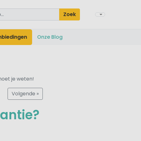
Zoek
nbiedingen
Onze Blog
oet je weten!
Volgende »
antie?