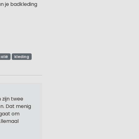
an je badkleding
talië
kleding
 zijn twee
in. Dat menig
 gaat om
Allemaal