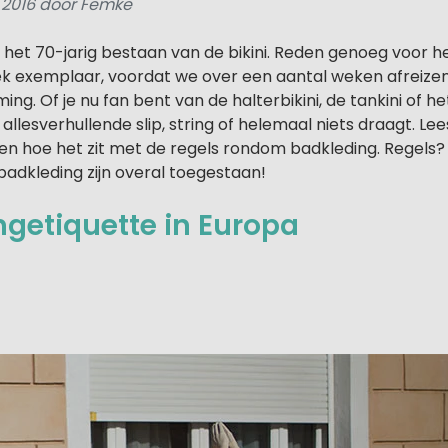
i 2016 door Femke
e het 70-jarig bestaan van de bikini. Reden genoeg voor 
ek exemplaar, voordat we over een aantal weken afreize
g. Of je nu fan bent van de halterbikini, de tankini of het
 allesverhullende slip, string of helemaal niets draagt. Le
ven hoe het zit met de regels rondom badkleding. Regels
 badkleding zijn overal toegestaan!
getiquette in Europa