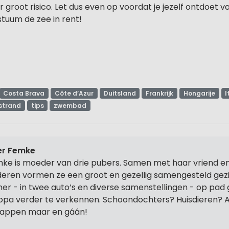
er groot risico. Let dus even op voordat je jezelf ontdoet v
tuum de zee in rent!
Costa Brava
Côte d’Azur
Duitsland
Frankrijk
Hongarije
I
strand
tips
zwembad
er Femke
ke is moeder van drie pubers. Samen met haar vriend en
deren vormen ze een groot en gezellig samengesteld gez
er - in twee auto’s en diverse samenstellingen - op pad
opa verder te verkennen. Schoondochters? Huisdieren? 
tappen maar en gáán!