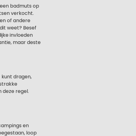
jk een badmuts op
tsen verkocht.
en of andere
 dit weet? Besef
jke invloeden
antie, maar deste
 kunt dragen,
 strakke
 deze regel.
campings en
oegestaan, loop