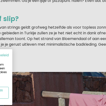
 zwemmen. Ga je een ijsje of pizzapunt halen? Even dat 
f slip?
van strings geldt grofweg hetzelfde als voor topless zon
 gebieden in Turkije zullen ze je het niet echt in dank afne
n alleman toont. Op het strand van Bloemendaal of aan e
e je gerust uitleven met minimalistische badkleding. Gee
beleid
 om
 een
okies
as