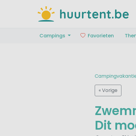
huurtent.be
Campings
Favorieten
The
Campingvakanti
« Vorige
Zwemm
Dit mo