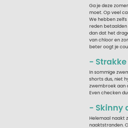
Ga je deze zomer 
moet. Op veel ca
We hebben zelfs 
reden betaalden w
dan dat het drag
van chloor en zon
beter oogt je cou
- Strakke
In sommige zwemb
shorts dus, niet 
zwembroek aan al
Even checken dus
- Skinny 
Helemaal naakt 
naaktstranden. O