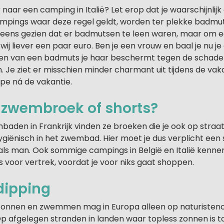
naar een camping in Italië? Let erop dat je waarschijnli
mpings waar deze regel geldt, worden ter plekke badmu
eens gezien dat er badmutsen te leen waren, maar om e
ij liever een paar euro. Ben je een vrouw en baal je nu je
en van een badmuts je haar beschermt tegen de schadeli
. Je ziet er misschien minder charmant uit tijdens de vak
pe ná de vakantie.
 zwembroek of shorts?
aden in Frankrijk vinden ze broeken die je ook op straat
hygiënisch in het zwembad. Hier moet je dus verplicht een
s man. Ook sommige campings in België en Italië kennen
 voor vertrek, voordat je voor niks gaat shoppen.
dipping
zonnen en zwemmen mag in Europa alleen op naturisten
p afgelegen stranden in landen waar topless zonnen is t