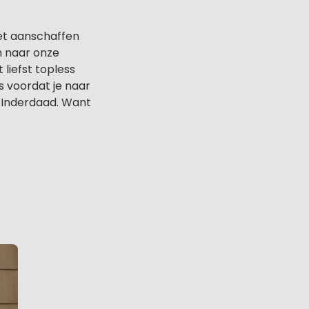
het aanschaffen
n naar onze
 liefst topless
es voordat je naar
? Inderdaad. Want