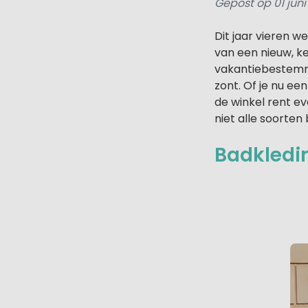
Gepost op 01 jun
Dit jaar vieren w
van een nieuw, k
vakantiebestemmin
zont. Of je nu een
de winkel rent e
niet alle soorten
Badkledin