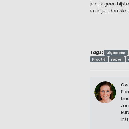
je ook geen bijst
en in je adamskos
Tags:
algemeen
Kroatië
reizen
Ov
Fem
kin
zom
Eur
ins