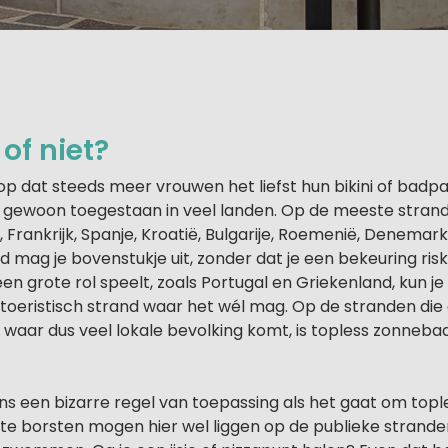
 of niet?
erop dat steeds meer vrouwen het liefst hun bikini of bad
s gewoon toegestaan in veel landen. Op de meeste stran
, Frankrijk, Spanje, Kroatië, Bulgarije, Roemenië, Denema
 mag je bovenstukje uit, zonder dat je een bekeuring risk
en grote rol speelt, zoals Portugal en Griekenland, kun j
toeristisch strand waar het wél mag. Op de stranden die 
n waar dus veel lokale bevolking komt, is topless zonneba
igens een bizarre regel van toepassing als het gaat om top
e borsten mogen hier wel liggen op de publieke strande