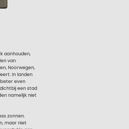
pak aanhouden,
den van
rken, Noorwegen,
eert. In landen
e beter even
dichtbij een stad
den namelijk niet
less zonnen.
n, maar niet