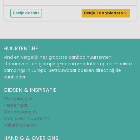
onderhouden kastelen geven een bijzondere sfeer. Camping Knaus
Campingp...
Bekijk details
Bekijk 1 aanbieders
HUURTENT.BE
Vind en vergelijk het grootste aanbod huurtenten,
stacaravans en glamping-accommodaties op de mooiste
campings in Europa. Betrouwbaar boeken direct bij de
aanbieder.
GIDSEN & INSPIRATIE
Glampinggids
Tentengids
Stacaravangids
Wat is een huurtent?
Vakantieparken
HANDIG & OVER ONS