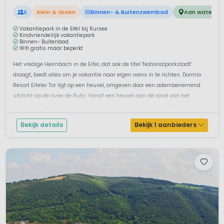
S
Klein & Groen
Binnen- & Buitenzwembad
Aan water
Vakantiepark in de Eifel bij Rursee
Kindvriendeliljk vakantiepark
Binnen- Buitenbad
Wifi gratis maar beperkt
Het vredige Heimbach in de Eifel, dat ook de titel 'Nationalparkstadt'
draagt, biedt alles om je vakantie naar eigen wens in te richten. Dormio
Resort Eifeler Tor ligt op een heuvel, omgeven door een adembenemend
uitzicht op de rivier de Ruhr. Vanaf een heuvel aan de rand van het
Nationaal Park Eifel krijg je een heerlijk gevoel van vrijheid. Ga aa...
Bekijk details
Bekijk 1 aanbieders