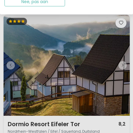
Bekijk details
Bekijk 1 aanbieders
Nee, pas aan
1 / 12
Dormio Resort Eifeler Tor
8,2
Nordrhein-Westfalen / Eifel / Sauerland, Duitsland