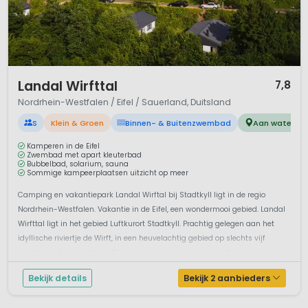
1 / 12
Landal Wirfttal
7,8
Nordrhein-Westfalen / Eifel / Sauerland, Duitsland
S
Klein & Groen
Binnen- & Buitenzwembad
Aan water
Kamperen in de Eifel
Zwembad met apart kleuterbad
Bubbelbad, solarium, sauna
Sommige kampeerplaatsen uitzicht op meer
Camping en vakantiepark Landal Wirftal bij Stadtkyll ligt in de regio
Nordrhein-Westfalen. Vakantie in de Eifel, een wondermooi gebied. Landal
Wirfttal ligt in het gebied Luftkurort Stadtkyll. Prachtig gelegen aan het
idyllische riviertje de Wirft, in een heuvelachtig gebied op slechts vijf
kwartier rijden van Venlo. Glampen in een de mooie safarit...
Bekijk details
Bekijk 2 aanbieders