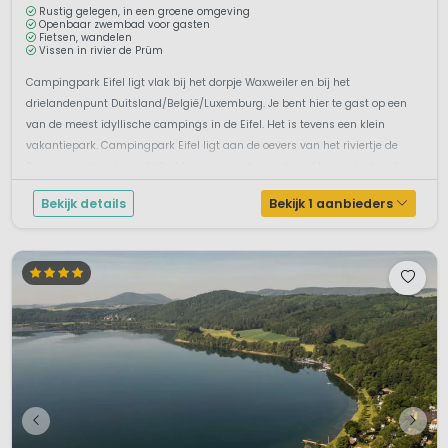
Rustig gelegen, in een groene omgeving
Openbaar zwembad voor gasten
Fietsen, wandelen
Vissen in rivier de Prüm
Campingpark Eifel ligt vlak bij het dorpje Waxweiler en bij het
drielandenpunt Duitsland/België/Luxemburg. Je bent hier te gast op een
van de meest idyllische campings in de Eifel. Het is tevens een klein
vakantiepark. Campingpark Eifel ligt aan de oevers van het riviertje de
Prüm en is ideaal voor liefhebbers van rust en natuur. Maar ook als je li...
Bekijk details
Bekijk 1 aanbieders