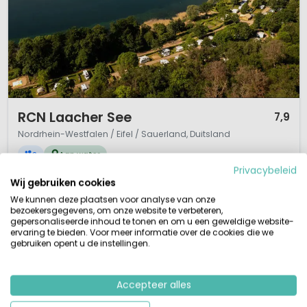
1 / 12
RCN Laacher See
7,9
Nordrhein-Westfalen / Eifel / Sauerland, Duitsland
S
Aan water
Privacybeleid
Groene glampingcamping in de Eifel
Wij gebruiken cookies
Direct aan recreatiemeer Laacher See
Wandel- en fietsgebied
We kunnen deze plaatsen voor analyse van onze
Watersport: zwemmen, suppen, zeilen
bezoekersgegevens, om onze website te verbeteren,
gepersonaliseerde inhoud te tonen en om u een geweldige website-
RCN Laacher See ligt direct aan het fantastisch kratermeer Laacher See. De
ervaring te bieden. Voor meer informatie over de cookies die we
ligging centraal in de Eifel maakt deze camping heel aantrekkelijk voor
gebruiken opent u de instellingen.
Nederlandse toeristen. Het meer in deze vulkaankrater ligt er uitnodigend
bij en in de zomer kun je hier zwemmen, suppen of met een bootje het
Accepteer alles
meer te verkennen. (geen motorboten toegestaand). Verder zij...