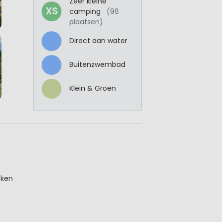
Zeer kleine
XS
camping
(96
plaatsen)
Direct aan water
Buitenzwembad
Klein & Groen
eken