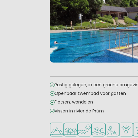
Rustig gelegen, in een groene omgevi
Openbaar zwembad voor gasten
Fietsen, wandelen
Vissen in rivier de Prüm
Ligt in de heuvels/bergen
Ligt in een bosrijke omgeving
Ligt bij het water
Openlucht zwemb
Aanbevolen v
WiFi be
C