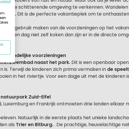
or liefhebbers van rust en natuur. Maar ook als je liever ac
beleid
ts om de schitterende omgeving te verkennen. Wandelen kan
 om
etsers.
Dit is de perfecte vakantieplek om te onthaasten
 een
okies
je ook gebruik maken van de voorzieningen op het vakanti
 je een dag niet zelf koken dan zijn er in de directe omg
as
ndvriendelijke voorzieningen
buitenzwembad naast het park.
Dit is een openbaar ope
 is. Terwijl de kinderen zich prima vermaken in
de speelt
gooien in het riviertje. Voor een dagje uit met de kinderen 
natuurpark Zuid-Eifel
, Luxemburg en Frankrijk ontmoeten drie landen elkaar me
beleven. Natuurlijk in de eerste plaats het unieke landscha
den als
Trier en Bitburg.
. De prachtige, heuvelachtige n