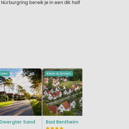
Nürburgring bereik je in een dik half
Groen
Klein & Groen
Klein & Gr
Landal 
Rheinland-
 Dwergter Sand
Bad Bentheim