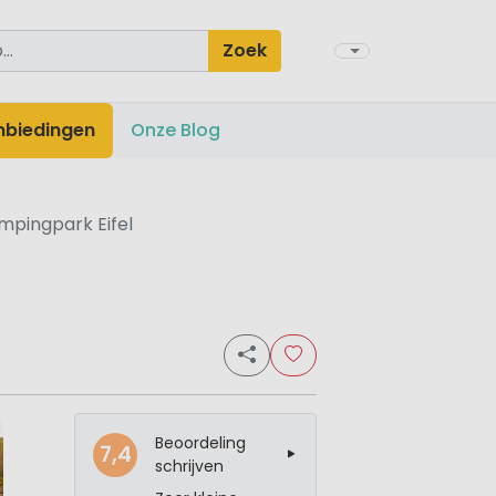
Zoek
nbiedingen
Onze Blog
mpingpark Eifel
Beoordeling
7,4
schrijven