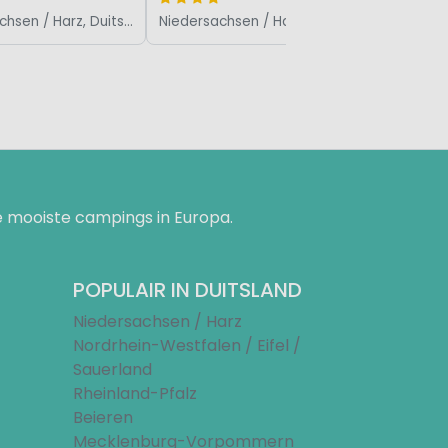
Niedersachsen / Harz, Duitsland
Niedersachsen / Harz, Duitsland
 mooiste campings in Europa.
POPULAIR IN DUITSLAND
Niedersachsen / Harz
Nordrhein-Westfalen / Eifel /
Sauerland
Rheinland-Pfalz
Beieren
Mecklenburg-Vorpommern