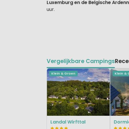
Luxemburg en de Belgische Arden
uur.
Vergelijkbare Campings
Rece
Klein & Groen
Klein &
Landal Wirfttal