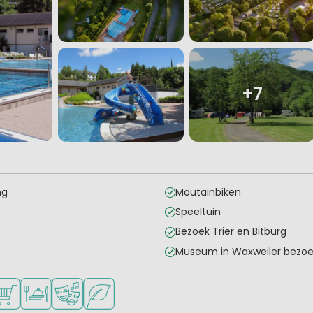
+7
ng
Moutainbiken
Speeltuin
Bezoek Trier en Bitburg
Museum in Waxweiler bezo
ad
oor jonge kinderen
schikbaar
ampingwinkel/Supermarkt
Restaurant of pizzeria
Animatieprogramma
Groene ligging