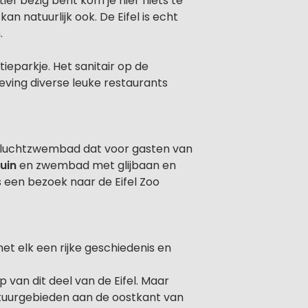
tief bezig bent kom je hier niets te
 natuurlijk ook. De Eifel is echt
.
eparkje. Het sanitair op de
eving diverse leuke restaurants
nluchtzwembad dat voor gasten van
uin
en zwembad met glijbaan en
is een bezoek naar de Eifel Zoo
t elk een rijke geschiedenis en
p van dit deel van de Eifel. Maar
atuurgebieden aan de oostkant van