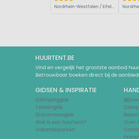
Nordrhein-Westfalen / Eifel / Sauerland, Duitsland
HUURTENT.BE
Vind en vergelijk het grootste aanbod h
Betrouwbaar boeken direct bij de aanbied
GIDSEN & INSPIRATIE
HAND
Glampinggids
Bijzo
Tentengids
Campi
Stacaravangids
Resor
Wat is een huurtent?
Over 
Vakantieparken
Conta
Privac