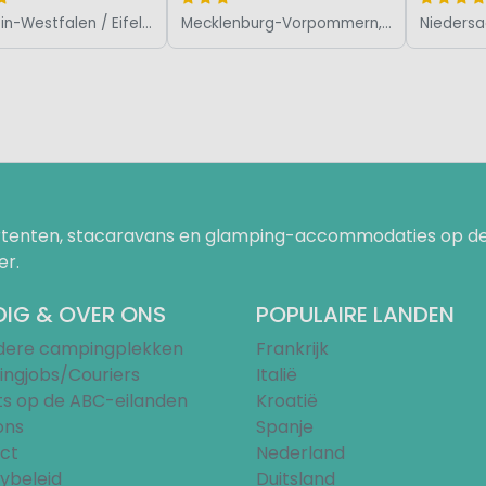
Nordrhein-Westfalen / Eifel / Sauerland, Duitsland
Mecklenburg-Vorpommern, Duitsland
uurtenten, stacaravans en glamping-accommodaties op de
er.
IG & OVER ONS
POPULAIRE LANDEN
ndere campingplekken
Frankrijk
ngjobs/Couriers
Italië
ts op de ABC-eilanden
Kroatië
ons
Spanje
ct
Nederland
ybeleid
Duitsland