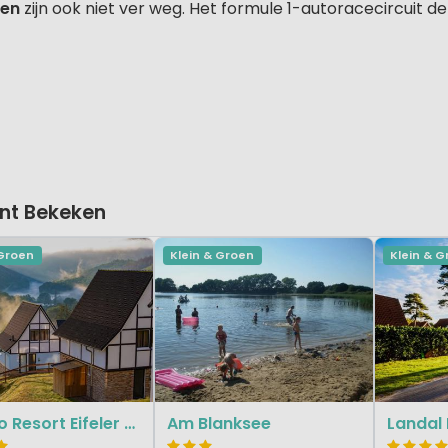
nen
zijn ook niet ver weg. Het formule 1-autoracecircuit de 
nt Bekeken
 Groen
Klein & Groen
Klein & 
Dormio Resort Eifeler Tor
Am Blanksee
Landal