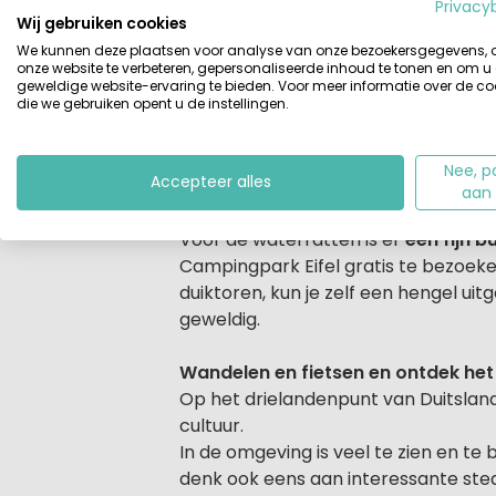
het riviertje de Prüm
en is ideaal vo
Privacy
Wij gebruiken cookies
kort. Huur bijvoorbeeld eens een fie
We kunnen deze plaatsen voor analyse van onze bezoekersgegevens,
een
paradijs voor wandelaars en fi
onze website te verbeteren, gepersonaliseerde inhoud te tonen en om u
geweldige website-ervaring te bieden. Voor meer informatie over de co
die we gebruiken opent u de instellingen.
Ben je gast van de camping dan kun 
camping is compleet gerenoveerd. Wil
waar je kunt lunchen of dineren.
Nee, p
Accepteer alles
aan
Kleinschalig vakantieparkje met ki
Voor de waterratten is er
een fijn 
Campingpark Eifel gratis te bezoeken
duiktoren, kun je zelf een hengel uit
geweldig.
Wandelen en fietsen en ontdek het 
Op het drielandenpunt van Duitsland
cultuur.
In de omgeving is veel te zien en te 
denk ook eens aan interessante ste