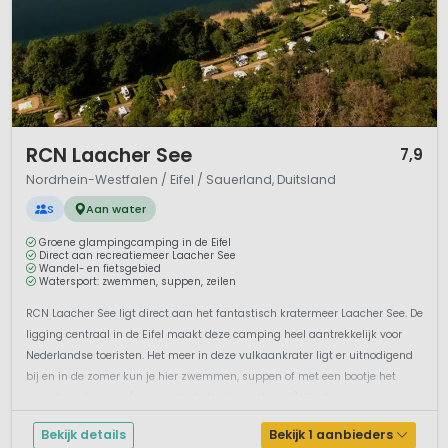
1 / 12
RCN Laacher See
7,9
Nordrhein-Westfalen / Eifel / Sauerland, Duitsland
S
Aan water
Groene glampingcamping in de Eifel
Direct aan recreatiemeer Laacher See
Wandel- en fietsgebied
Watersport: zwemmen, suppen, zeilen
RCN Laacher See ligt direct aan het fantastisch kratermeer Laacher See. De
ligging centraal in de Eifel maakt deze camping heel aantrekkelijk voor
Nederlandse toeristen. Het meer in deze vulkaankrater ligt er uitnodigend
bij en in de zomer kun je hier zwemmen, suppen of met een bootje het
meer te verkennen. (geen motorboten toegestaand). Verder zij...
Bekijk details
Bekijk 1 aanbieders