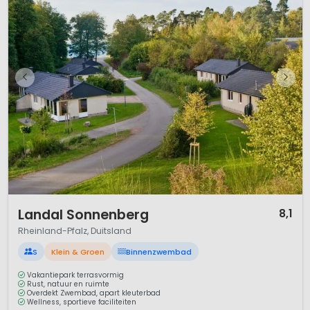
1 / 11
Landal Sonnenberg
8,1
Rheinland-Pfalz, Duitsland
S
Klein & Groen
Binnenzwembad
Vakantiepark terrasvormig
Rust, natuur en ruimte
Overdekt Zwembad, apart kleuterbad
Wellness, sportieve faciliteiten