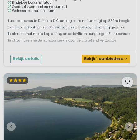
Eindeloze bossen/natuur
Overdekt zwembad en natuurbad
Welness: sauna, solarium
Luxe kamperen in Duitsland? Camping Lackenhäuser ligt op 850m hoogte
aan de zuidkant van de Dreisselberg op een wijds, parkachtig gras- en
bosterrein met mooie beplanting en de idyllisch aangelegde Schalbensee.
Er stroomt een helder schoon beekje door de uitstekend verzorgde
schaduwrijke camping. De 4 sterren camping beschikt over een natuurzw...
Bekijk details
Bekijk 1 aanbieders