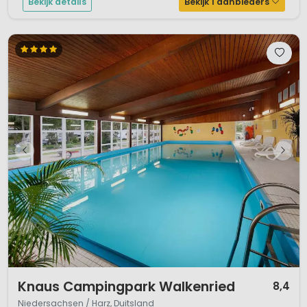
Bekijk details
Bekijk 1 aanbieders
1 / 12
Knaus Campingpark Walkenried
8,4
Niedersachsen / Harz, Duitsland