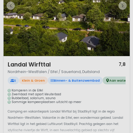
1 / 12
Landal Wirfttal
7,8
Nordrhein-Westfalen / Eifel / Sauerland, Duitsland
S
Klein & Groen
Binnen- & Buitenzwembad
Aan water
Kamperen in de Eifel
Zwembad met apart kleuterbad
Bubbelbad, solarium, sauna
Sommige kampeerplaatsen uitzicht op meer
Camping en vakantiepark Landal Wirftal bij Stadtkyll ligt in de regio
Nordrhein-Westfalen. Vakantie in de Eifel, een wondermooi gebied. Landal
Wirfttal ligt in het gebied Luftkurort Stadtkyll. Prachtig gelegen aan het
idyllische riviertje de Wirft, in een heuvelachtig gebied op slechts vijf