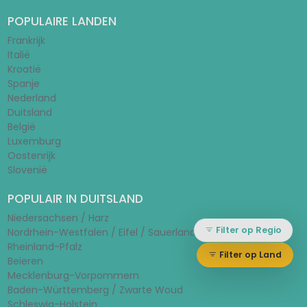
POPULAIRE LANDEN
Frankrijk
Italië
Kroatië
Spanje
Nederland
Duitsland
België
Luxemburg
Oostenrijk
Slovenië
POPULAIR IN DUITSLAND
Niedersachsen / Harz
Filter op Regio
Nordrhein-Westfalen / Eifel / Sauerland
Rheinland-Pfalz
Filter op Land
Beieren
Mecklenburg-Vorpommern
Baden-Württemberg / Zwarte Woud
Schleswig-Holstein