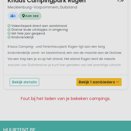
Knaus Campingpark Rügen
Mecklenburg-Vorpommern, Duitsland
S
Aan zee
Vakantiepark direct aan zandstrand
Diverse leuke uitstapjes in omgeving
Het hele jaar geopend
Kindvriendelijk
Knaus Camping- und Ferienhauspark Rügen ligt aan een lang
kindvriendelijk zand- en kiezelstrand, een van de mooiste aan de Oostzee.
Via een trap ben je zo op het strand. Het eiland Rügen kent de meeste
zonuren van Duitsland en je kunt hier genieten van het prachtige uitzicht
over de Oostzee. Een ideaal gebied voor surfers en kitesurfers.K...
Bekijk details
Bekijk 1 aanbieders
Fout bij het laden van je bekeken campings.
Pagina 1
Pagina 2
HUURTENT.BE