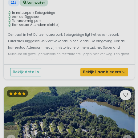
S
Aan water
In natuurpark Ebbegebirge
Aan de Biggesee
Terrasvormig park
Hanzestad Attendorn dichtbij
Centraal in het Duitse natuurpark Ebbegebirge ligt het vakantiepark
EuroParcs Biggesee. Je viert vakantie in een landelijke omgeving. Ook de
hanzestad Attendorn met zijn historische binnenstad, het Sauerland
Museum en gezellige winkels en restaurants liggen niet ver weg. Een groot
pluspunt van dit Duitse vakantiepark is de ligging aan het gelijknam...
Bekijk details
Bekijk 1 aanbieders