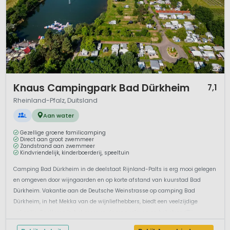
1 / 10
Knaus Campingpark Bad Dürkheim
7,1
Rheinland-Pfalz, Duitsland
L
Aan water
Gezellige groene familicamping
Direct aan groot zwemmeer
Zandstrand aan zwemmeer
Kindvriendelijk, kinderboerderij, speeltuin
Camping Bad Dürkheim in de deelstaat Rijnland-Palts is erg mooi gelegen
en omgeven door wijngaarden en op korte afstand van kuurstad Bad
Dürkheim. Vakantie aan de Deutsche Weinstrasse op camping Bad
Dürkheim, in het Mekka van de wijnliefhebbers, biedt een veelzijdige
vakantie. Spetteren in het meer en daarna relaxen op het strandBij ...