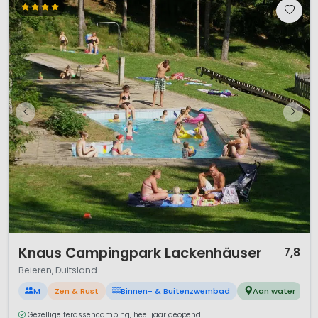
1 / 12
Knaus Campingpark Lackenhäuser
7,8
Beieren, Duitsland
M
Zen & Rust
Binnen- & Buitenzwembad
Aan water
Gezellige terassencamping, heel jaar geopend