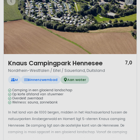
1 / 12
Knaus Campingpark Hennesee
7,0
Nordrhein-Westfalen / Eifel / Sauerland, Duitsland
M
Binnenzwembad
Aan water
Camping in een glooiend landschap
Op korte afstand van stuwmeer
Overdekt zwembad
Welness: sauna, zonnebank
In het land van de 1000 bergen, midden in het Hochsauerland tussen de
natuurparken Ansbergerwald en Homert ligt 5-sterren Knaus camping
Hennesee. De camping ligt aan de oostelijke kant van de Hennesee. De
camping is mooi opgezet in een glooiend landschap. Vanaf de camping
loop je zo naar het stuwmeer de Hennesee. Het park is een heerlijk