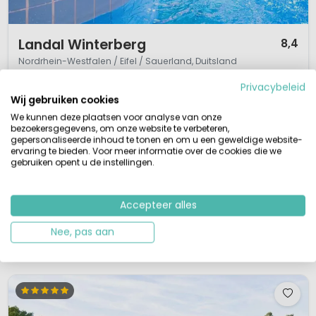
1 / 12
Landal Winterberg
8,4
Nordrhein-Westfalen / Eifel / Sauerland, Duitsland
S
Binnenzwembad
Privacybeleid
Wij gebruiken cookies
Chalets op helling
Loopafstand van Winterberg
We kunnen deze plaatsen voor analyse van onze
Zwemmen, karten, wakeboarden
bezoekersgegevens, om onze website te verbeteren,
Café-Bistro Woods
gepersonaliseerde inhoud te tonen en om u een geweldige website-
ervaring te bieden. Voor meer informatie over de cookies die we
Net buiten het populaire vakantieoord Winterberg in Sauerland
gebruiken opent u de instellingen.
(Duitsland), op de helling van de berg is het nieuwe park Landal
Winterberg gelegen. Een bungalowpark met 120 chalets en uitzicht op de
skipiste. Ideaal voor een snelle start op de piste. Je kunt genieten van een
Accepteer alles
ontspannende vakantie met het gezin of een weekend met vrienden. De
vele pa...
Nee, pas aan
Bekijk details
Bekijk 1 aanbieders