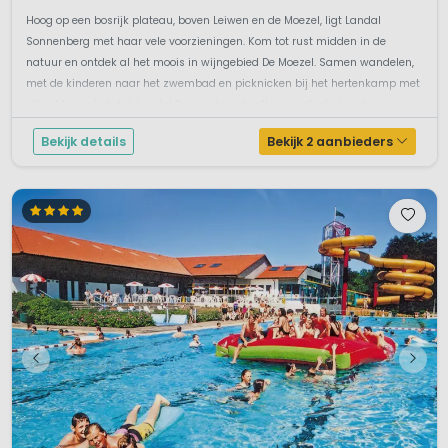
Hoog op een bosrijk plateau, boven Leiwen en de Moezel, ligt Landal
Sonnenberg met haar vele voorzieningen. Kom tot rust midden in de
natuur en ontdek al het moois in wijngebied De Moezel. Samen wandelen,
met de kinderen naar het zwembad en picknicken bij het hertenkamp met
uitzicht over het dal. Landal Sonnenberg heeft mooi afgebakende
kampeerplaa...
Bekijk details
Bekijk 2 aanbieders