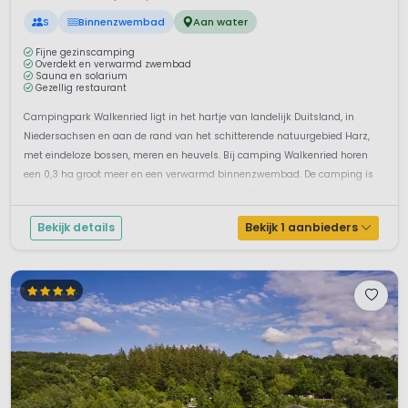
S
Binnenzwembad
Aan water
Fijne gezinscamping
Overdekt en verwarmd zwembad
Sauna en solarium
Gezellig restaurant
Campingpark Walkenried ligt in het hartje van landelijk Duitsland, in
Niedersachsen en aan de rand van het schitterende natuurgebied Harz,
met eindeloze bossen, meren en heuvels. Bij camping Walkenried horen
een 0,3 ha groot meer en een verwarmd binnenzwembad. De camping is
erg rustig gelegen aan de oostelijke rand van Walkenried in het zuidelijke ...
Bekijk details
Bekijk 1 aanbieders