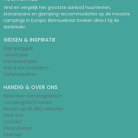
Vind en vergelijk het grootste aanbod huurtenten,
stacaravans en glamping-accommodaties op de mooiste
campings in Europa. Betrouwbaar boeken direct bij de
aanbieder.
GIDSEN & INSPIRATIE
Glampinggids
Tentengids
Stacaravangids
Wat is een huurtent?
Vakantieparken
HANDIG & OVER ONS
Bijzondere campingplekken
Campingjobs/Couriers
Resorts op de ABC-eilanden
Over ons
Contact
Privacybeleid
Sitemap