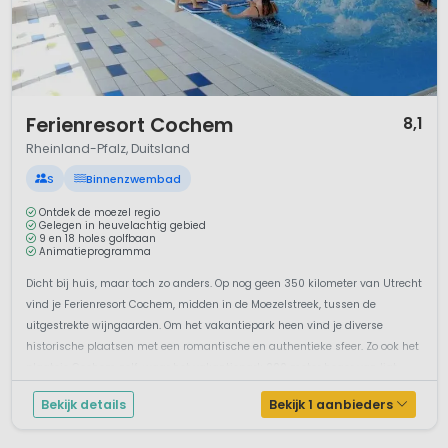
1 / 12
Ferienresort Cochem
8,1
Rheinland-Pfalz, Duitsland
S
Binnenzwembad
Ontdek de moezel regio
Gelegen in heuvelachtig gebied
9 en 18 holes golfbaan
Animatieprogramma
Dicht bij huis, maar toch zo anders. Op nog geen 350 kilometer van Utrecht
vind je Ferienresort Cochem, midden in de Moezelstreek, tussen de
uitgestrekte wijngaarden. Om het vakantiepark heen vind je diverse
historische plaatsen met een romantische en authentieke sfeer. Zo ook het
plaatsje Cochem zelf, waar het vakantiepark 200 meter hoger van ligt...
Bekijk details
Bekijk 1 aanbieders