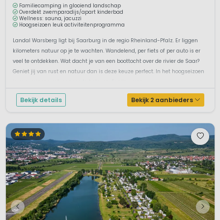
Familiecamping in glooiend landschap
Overdekt zwemparadijs/apart kinderbad
Wellness: sauna, jacuzzi
Hoogseizoen leuk activiteitenprogramma
Landal Warsberg ligt bij Saarburg in de regio Rheinland-Pfalz. Er liggen
kilometers natuur op je te wachten. Wandelend, per fiets of per auto is er
veel te ontdekken. Wat dacht je van een boottocht over de rivier de Saar?
Geniet jij van rust en natuur dan is deze keuze perfect. In het hoogseizoen
is er overigens ook genoeg te beleven. Er zijn versp...
Bekijk details
Bekijk 2 aanbieders