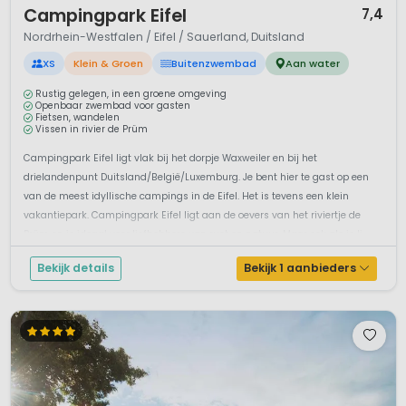
Campingpark Eifel
7,4
Nordrhein-Westfalen / Eifel / Sauerland, Duitsland
XS
Klein & Groen
Buitenzwembad
Aan water
Rustig gelegen, in een groene omgeving
Openbaar zwembad voor gasten
Fietsen, wandelen
Vissen in rivier de Prüm
Campingpark Eifel ligt vlak bij het dorpje Waxweiler en bij het
drielandenpunt Duitsland/België/Luxemburg. Je bent hier te gast op een
van de meest idyllische campings in de Eifel. Het is tevens een klein
vakantiepark. Campingpark Eifel ligt aan de oevers van het riviertje de
Prüm en is ideaal voor liefhebbers van rust en natuur. Maar ook als je li...
Bekijk details
Bekijk 1 aanbieders