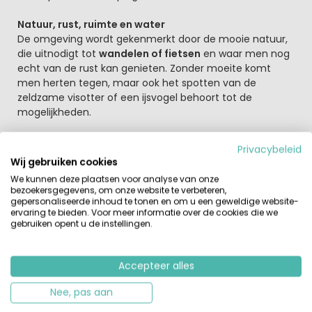
Natuur, rust, ruimte en water
De omgeving wordt gekenmerkt door de mooie natuur,
die uitnodigt tot
wandelen of fietsen
en waar men nog
echt van de rust kan genieten. Zonder moeite komt
men herten tegen, maar ook het spotten van de
zeldzame visotter of een ijsvogel behoort tot de
mogelijkheden.
Voor de
waterliefhebbers
dé ideale plek om je vakantie
Privacybeleid
door te brengen.
Wij gebruiken cookies
De Blanksee heeft een
eigen zandstrand
, van hieruit is
We kunnen deze plaatsen voor analyse van onze
het lekker zwemmen, kun je vissen en lekker met je
bezoekersgegevens, om onze website te verbeteren,
bootje de natuur in.
gepersonaliseerde inhoud te tonen en om u een geweldige website-
ervaring te bieden. Voor meer informatie over de cookies die we
De camping zelf ziet er goed verzorgd uit met een
mooi
gebruiken opent u de instellingen.
sanitairgebouw
, babyruimte en een ruimte met
wasmachine en droger. Voor de dagelijks voorkomende
boodschapjes kun je terecht bij de campingwinkel. Voor
Accepteer alles
de kleintjes is er een speeltuintje. Arjan en Erni Schippers
zijn de trotse
Nederlandse eigenaren
van Camping Am
Nee, pas aan
Blanksee.