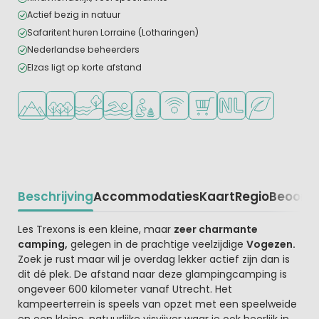
Actief bezig in natuur
Safaritent huren Lorraine (Lotharingen)
Nederlandse beheerders
Elzas ligt op korte afstand
Ligt in de heuvels/bergen
Ligt in een bosrijke omgeving
Ligt bij het water
Openlucht zwembad
Aanbevolen voor jonge kinderen
WiFi beschikbaar
Campingwinkel/Supermar
Nederlandse eigena
Groene ligging
Beschrijving
Accommodaties
Kaart
Regio
Beoorde
Beschrijving
Les Trexons is een kleine, maar
zeer charmante
camping,
gelegen in de prachtige veelzijdige
Vogezen.
Zoek je rust maar wil je overdag lekker actief zijn dan is
dit dé plek. De afstand naar deze glampingcamping is
ongeveer 600 kilometer vanaf Utrecht. Het
kampeerterrein is speels van opzet met een speelweide
en een kleine, natuurlijke visvijver waar je ook heerlijk in