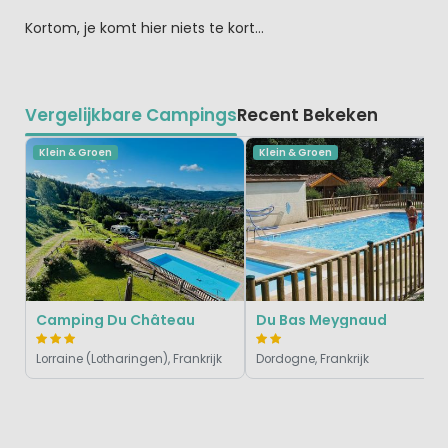
Kortom, je komt hier niets te kort…
Vergelijkbare Campings
Recent Bekeken
Klein & Groen
Klein & Groen
Camping Du Château
Du Bas Meygnaud
Lorraine (Lotharingen), Frankrijk
Dordogne, Frankrijk