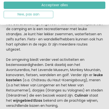
op het veld van de camping. Dit circus is echter maar 1
Accepteer alles
keer in de 2 weken.
Nee, pas aan
Vervelen in de Vogezen is geen optie, relaxen wel
Het
Gerardmer
, ligt ongeveer 7 kilometer verwijderd van
de camping en is een recreatiemeer met leuke
strandjes. Je kunt hier lekker zwemmen, waterfietsen en
zelfs surfen. Fiets- en wandelliefhebbers kunnen ook hun
hart ophalen in de regio. Er zijn meerdere routes
uitgezet.
De omgeving biedt verder veel activiteiten en
bezienswaardigheden. Denk daarbij aan het
AvonturenBos, het Levende Museum, Monkey Mountain,
kanovaren, fietsen, wandelen en golf. Verder zijn er
leuke
kastelen
(o.a. Château du Haut-Koenigsbourg), meren
(o.a het Meer van Longemer en het Meer van
Retournemer), dorpjes (Granges su Volognes) en steden
(Gèrardmer) die een bezoek waard zijn.
Culinair
staat
het
wijngebied Elzas
bekend om de prachtige wijnen,
verschillende kazen en honing,