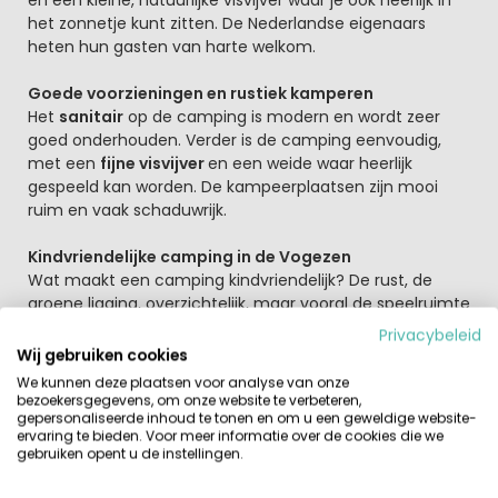
het zonnetje kunt zitten. De Nederlandse eigenaars
heten hun gasten van harte welkom.
Goede voorzieningen en rustiek kamperen
Het
sanitair
op de camping is modern en wordt zeer
goed onderhouden. Verder is de camping eenvoudig,
met een
fijne visvijver
en een weide waar heerlijk
gespeeld kan worden. De kampeerplaatsen zijn mooi
ruim en vaak schaduwrijk.
Kindvriendelijke camping in de Vogezen
Wat maakt een camping kindvriendelijk? De rust, de
groene ligging, overzichtelijk, maar vooral de speelruimte
maakt dit een topcamping voor kinderen. Met name
Privacybeleid
voor jonge kinderen zijn er leuke voorzieningen. Erg leuk
Wij gebruiken cookies
zijn bijvoorbeeld de watertafels waar ze zich uren mee
We kunnen deze plaatsen voor analyse van onze
kunnen vermaken. Verder is er een
opzetzwembad
om
bezoekersgegevens, om onze website te verbeteren,
gepersonaliseerde inhoud te tonen en om u een geweldige website-
lekker af te koelen, een tafeltennistafel en kunnen ze
ervaring te bieden. Voor meer informatie over de cookies die we
vissen in de vijver. Bij minder weer is er bovendien een
gebruiken opent u de instellingen.
spelletjeskamer en 's avonds mag er een kampvuur
gemaakt worden. Erg leuk is het Frans nostalgisch circus