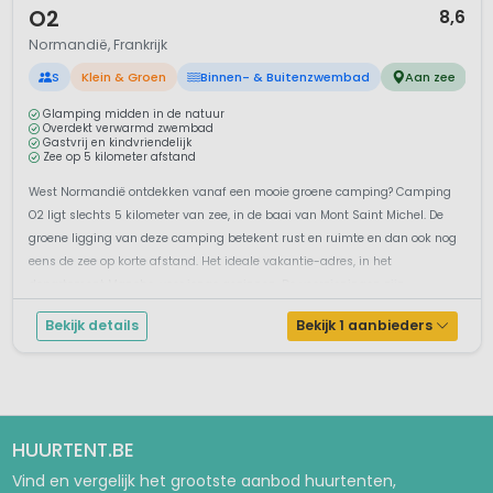
O2
8,6
Normandië, Frankrijk
S
Klein & Groen
Binnen- & Buitenzwembad
Aan zee
Glamping midden in de natuur
Overdekt verwarmd zwembad
Gastvrij en kindvriendelijk
Zee op 5 kilometer afstand
West Normandië ontdekken vanaf een mooie groene camping? Camping
O2 ligt slechts 5 kilometer van zee, in de baai van Mont Saint Michel. De
groene ligging van deze camping betekent rust en ruimte en dan ook nog
eens de zee op korte afstand. Het ideale vakantie-adres, in het
departement Manche, voor jonge gezinnen. De voorzieningen zijn
ruimscho...
Bekijk details
Bekijk 1 aanbieders
HUURTENT.BE
Vind en vergelijk het grootste aanbod huurtenten,