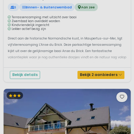
S
Binnen- & Buitenzwembad
Aan zee
Terrassencamping met uitzicht over baai
Zwembad kan overdekt worden
Kindvriendelijk ingericht
Lekker actief bezig zijn
Direct aan de historische Normandische kust, in Maupertus-sur-Mer, ligt
vijfsterrencamping L'Anse du Brick. Deze parkachtige terrassencamping
kijkt uit over de gelijknamige baai Anse du Brick. Een fantastische
vakantieplek waar je nog authentieke dorpjes vindt en de natuur nog volop
aanwezig is. Een vijfsterrencamping direct aan de kust van Normand...
Bekijk details
Bekijk 2 aanbieders