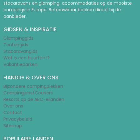
stacaravans en glamping-accommodaties op de mooiste
campings in Europa. Betrouwbaar boeken direct bij de
aanbieder.
GIDSEN & INSPIRATIE
Glampinggids
Tentengids
Stacaravangids
Wat is een huurtent?
Vakantieparken
HANDIG & OVER ONS
Bijzondere campingplekken
Campingjobs/Couriers
Resorts op de ABC-eilanden
Over ons
Contact
Privacybeleid
Sitemap
POPULAIRE LANDEN