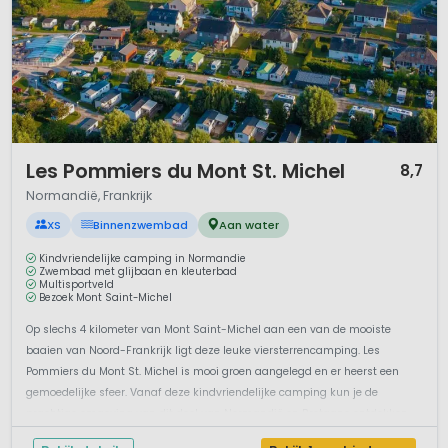
1 / 12
Les Pommiers du Mont St. Michel
8,7
Normandië, Frankrijk
XS
Binnenzwembad
Aan water
Kindvriendelijke camping in Normandie
Zwembad met glijbaan en kleuterbad
Multisportveld
Bezoek Mont Saint-Michel
Op slechs 4 kilometer van Mont Saint-Michel aan een van de mooiste
baaien van Noord-Frankrijk ligt deze leuke viersterrencamping. Les
Pommiers du Mont St. Michel is mooi groen aangelegd en er heerst een
gemoedelijke sfeer. Vanaf deze kindvriendelijke camping kun je de
prachtige omgeving van dit deel van Normandië en Bretagne ontdekken.
Je kunt...