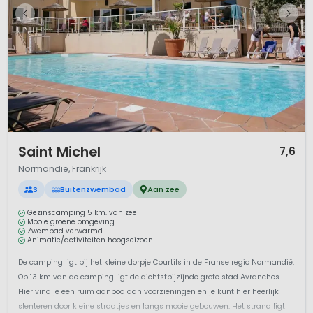
1 / 12
Saint Michel
7,6
Normandië, Frankrijk
S
Buitenzwembad
Aan zee
Gezinscamping 5 km. van zee
Mooie groene omgeving
Zwembad verwarmd
Animatie/activiteiten hoogseizoen
De camping ligt bij het kleine dorpje Courtils in de Franse regio Normandië.
Op 13 km van de camping ligt de dichtstbijzijnde grote stad Avranches.
Hier vind je een ruim aanbod aan voorzieningen en je kunt hier heerlijk
slenteren door kleine straatjes en langs mooie gebouwen. Het strand ligt