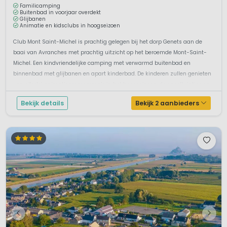
Familicamping
Buitenbad in voorjaar overdekt
Glijbanen
Animatie en kidsclubs in hoogseizoen
Club Mont Saint-Michel is prachtig gelegen bij het dorp Genets aan de
baai van Avranches met prachtig uitzicht op het beroemde Mont-Saint-
Michel. Een kindvriendelijke camping met verwarmd buitenbad en
binnenbad met glijbanen en apart kinderbad. De kinderen zullen genieten
van allerlei animatieprogramma’s in het hoogseizoen, de speeltuintjes en
het ...
Bekijk details
Bekijk 2 aanbieders