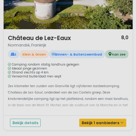
1 / 12
Château de Lez-Eaux
8,0
Normandië, Frankrijk
S
Klein & Groen
Binnen- & Buitenzwembad
Aan zee
Camping rondom statig landhuis gelegen
Ideaal jonge gezinnen
Strand slechts op 4 km.
Verwarmd buitenbad mei-sept
Zes kilometer ten zuiden van Granville ligt vijfsterren kasteelcamping
'Chateau de Lez-Eaux', onderdeel van de Les Castels groep. Deze
kindvriendelijke camping ligt op het platteland, rondom een mooi landhuis,
in de baai van de Mont St. Michel, aan de zuidkust van la Manche en in het
westen van Normandië. Verder ligt de camping in een mooie, g...
Bekijk details
Bekijk 1 aanbieders