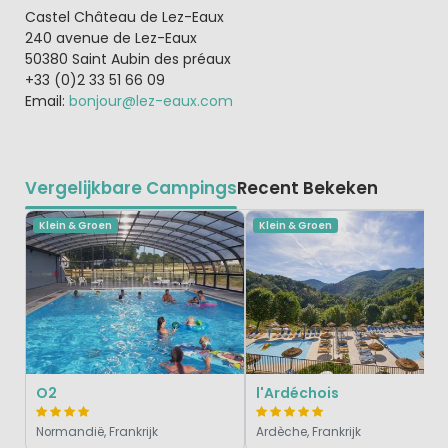
Castel Château de Lez-Eaux
240 avenue de Lez-Eaux
50380 Saint Aubin des préaux
+33 (0)2 33 51 66 09
Email:
bonjour@lez-eaux.com
Vergelijkbare Campings
Recent Bekeken
Klein & Groen
Klein & Groen
O2
l'Ardéchois
Normandië, Frankrijk
Ardèche, Frankrijk