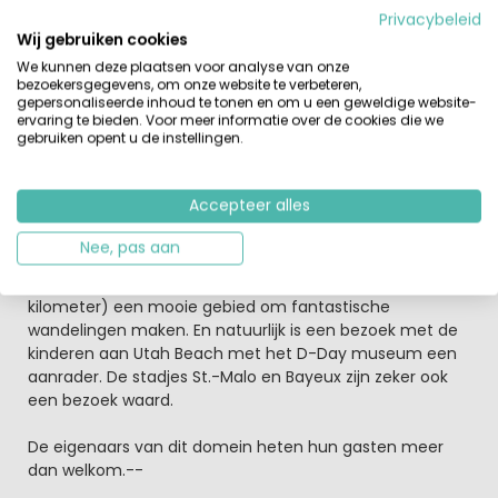
Privacybeleid
Ontdek vanaf de camping de Baai van Mont Saint
Wij gebruiken cookies
Michel
We kunnen deze plaatsen voor analyse van onze
Niet ver van de camping vind je mooie brede
bezoekersgegevens, om onze website te verbeteren,
zandstranden. 12 km van de camping vind je een
gepersonaliseerde inhoud te tonen en om u een geweldige website-
golfterrein. Uitstapjes in de directe omgeving zijn er
ervaring te bieden. Voor meer informatie over de cookies die we
gebruiken opent u de instellingen.
genoeg. Ook is een bezoek aan het eiland Mont Saint-
Michel een aanrader. Op dit, oorspronkelijk (getijden-),
eiland vind je een Middeleeuwse Abdij (UNESCO). De
Accepteer alles
verbinding tussen het vasteland en dit eiland wordt
tegenwoordig gevormd door een vaste dijk en is dus ook
Nee, pas aan
tijdens vloed te bereiken. Verder sportieve toeristen is
het natuurgebied La Vallée du Lude in Carolles (op 20
kilometer) een mooie gebied om fantastische
wandelingen maken. En natuurlijk is een bezoek met de
kinderen aan Utah Beach met het D-Day museum een
aanrader. De stadjes St.-Malo en Bayeux zijn zeker ook
een bezoek waard.
De eigenaars van dit domein heten hun gasten meer
dan welkom.--