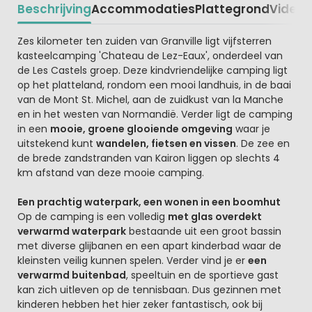
Beschrijving
Accommodaties
Plattegrond
Video
K
Beschrijving
Zes kilometer ten zuiden van Granville ligt vijfsterren
kasteelcamping 'Chateau de Lez-Eaux', onderdeel van
de Les Castels groep. Deze kindvriendelijke camping ligt
op het platteland, rondom een mooi landhuis, in de baai
van de Mont St. Michel, aan de zuidkust van la Manche
en in het westen van Normandië. Verder ligt de camping
in een
mooie, groene glooiende omgeving
waar je
uitstekend kunt
wandelen, fietsen en vissen
. De zee en
de brede zandstranden van Kairon liggen op slechts 4
km afstand van deze mooie camping.
Een prachtig waterpark, een wonen in een boomhut
Op de camping is een volledig
met glas overdekt
verwarmd waterpark
bestaande uit een groot bassin
met diverse glijbanen en een apart kinderbad waar de
kleinsten veilig kunnen spelen. Verder vind je er
een
verwarmd buitenbad
, speeltuin en de sportieve gast
kan zich uitleven op de tennisbaan. Dus gezinnen met
kinderen hebben het hier zeker fantastisch, ook bij