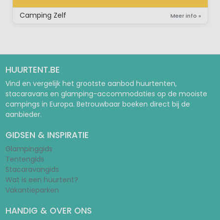
STAANPLAATS MET PRIVÉSANITAIR
Camping Zelf
Meer info »
HUURTENT.BE
Vind en vergelijk het grootste aanbod huurtenten,
stacaravans en glamping-accommodaties op de mooiste
campings in Europa. Betrouwbaar boeken direct bij de
aanbieder.
GIDSEN & INSPIRATIE
Glampinggids
Tentengids
Stacaravangids
Wat is een huurtent?
Vakantieparken
HANDIG & OVER ONS