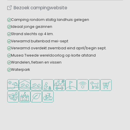
Bezoek campingwebsite
Camping rondom statig landhuis gelegen
Ideaal jonge gezinnen
Strand slechts op 4 km.
Verwarmd buitenbad mei-sept
Verwarmd overdekt zwembad eind april/begin sept.
Musea Tweede wereldoorlog op korte afstand
Wandelen, fietsen en vissen
Waterpark
Ligt bij strand en zee
Overdekt zwembad
Openlucht zwembad
Aanbevolen voor jonge kinderen
Veel mogelijkheden om te sporten
Golfbaan in de buurt
WiFi beschikbaar
Huisdieren toegesta
Campingwinke
Animatieprogramma
Kasteelcamping
Groene ligging
Fietsverhuur