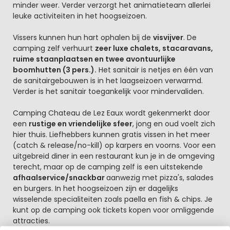
minder weer. Verder verzorgt het animatieteam allerlei
leuke activiteiten in het hoogseizoen.
Vissers kunnen hun hart ophalen bij de
visvijver
. De
camping zelf verhuurt
zeer luxe chalets, stacaravans,
ruime staanplaatsen en twee avontuurlijke
boomhutten (3 pers.).
Het sanitair is netjes en één van
de sanitairgebouwen is in het laagseizoen verwarmd.
Verder is het sanitair toegankelijk voor mindervaliden.
Camping Chateau de Lez Eaux wordt gekenmerkt door
een
rustige en vriendelijke sfeer
, jong en oud voelt zich
hier thuis. Liefhebbers kunnen gratis vissen in het meer
(catch & release/no-kill) op karpers en voorns. Voor een
uitgebreid diner in een restaurant kun je in de omgeving
terecht, maar op de camping zelf is een uitstekende
afhaalservice/snackbar
aanwezig met pizza's, salades
en burgers. In het hoogseizoen zijn er dagelijks
wisselende specialiteiten zoals paella en fish & chips. Je
kunt op de camping ook tickets kopen voor omliggende
attracties.