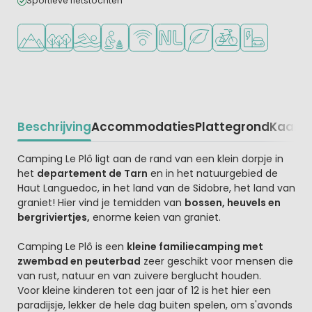
Sportieve fietstochten
Ligt in de heuvels/bergen
Ligt in een bosrijke omgeving
Openlucht zwembad
Aanbevolen voor jonge kinderen
WiFi beschikbaar
Nederlandse eigenaar/beheerd
Groene ligging
Fietsverhuur
Laadpaal elekt
Beschrijving
Accommodaties
Plattegrond
Kaart
R
Beschrijving
Camping Le Plô ligt aan de rand van een klein dorpje in
het
departement de Tarn
en in het natuurgebied de
Haut Languedoc, in het land van de Sidobre, het land van
graniet! Hier vind je temidden van
bossen, heuvels en
bergriviertjes,
enorme keien van graniet.
Camping Le Plô is een
kleine familiecamping met
zwembad en peuterbad
zeer geschikt voor mensen die
van rust, natuur en van zuivere berglucht houden.
Voor kleine kinderen tot een jaar of 12 is het hier een
paradijsje, lekker de hele dag buiten spelen, om s'avonds