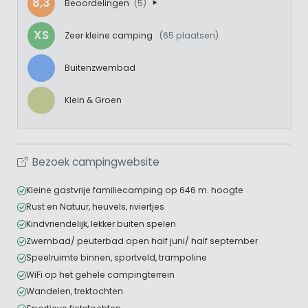
8,3
Beoordelingen
(5)
XS
Zeer kleine camping
(65 plaatsen)
Buitenzwembad
Klein & Groen
Bezoek campingwebsite
Kleine gastvrije familiecamping op 646 m. hoogte
Rust en Natuur, heuvels, riviertjes
Kindvriendelijk, lekker buiten spelen
Zwembad/ peuterbad open half juni/ half september
Speelruimte binnen, sportveld, trampoline
WiFi op het gehele campingterrein
Wandelen, trektochten.