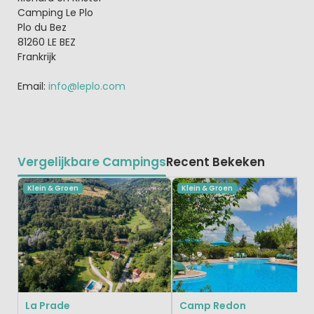
Camping Le Plo
Plo du Bez
81260 LE BEZ
Frankrijk
Email:
info@leplo.com
Vergelijkbare Campings
Recent Bekeken
Klein & Groen
Klein & Groen
La Prade
Camp Redon