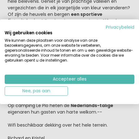
hele belevenis. Geniet je van prachtige valleien en
vergezichten die in elk jaargetijde van kleur veranderen?
Of zijn de heuvels en bergen
een sportieve
fietsuitdaging?
Dan ben je op camping Le Plô ook op
het juiste adres. In het hoogseizoen worden er vaak Jeu
Privacybeleid
Wij gebruiken cookies
de Boules toernooien georganiseerd en op
woensdagavond wordt er een fijn kampvuur gemaakt,
We kunnen deze plaatsen voor analyse van onze
bezoekersgegevens, om onze website te verbeteren,
leuk voor jong en oud!
gepersonaliseerde inhoud te tonen en om u een geweldige website-
ervaring te bieden. Voor meer informatie over de cookies die we
Camping Le Plo verhuurt compleet ingerichte
De Waard
gebruiken opent u de instellingen.
Vergrote Zilvermeeuw tenten
met vario luifel voor 6
personen en schitterende
oppompbare Karsten tenten
Accepteer alles
voor 4 personen. Verder kan men ook een
vierpersoons
caravan
huren, compleet ingericht. Verder is er
WIFI-
Nee, pas aan
bereik op het hele campingterrein
Op camping Le Plo heten de
Nederlands-talige
eigenaren hun gasten van harte welkom.--
Wifi beschikbaar dekking over het hele terrein.
Richard en Kristel