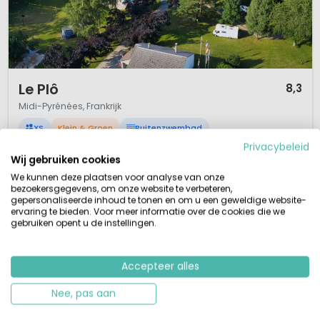
1 / 12
Le Plô
8,3
Midi-Pyrénées, Frankrijk
XS
Klein & Groen
Buitenzwembad
Privacybeleid
Kleine gastvrije familiecamping op 646 m. hoogte
Wij gebruiken cookies
Rust en Natuur, heuvels, riviertjes
Kindvriendelijk, lekker buiten spelen
We kunnen deze plaatsen voor analyse van onze
Zwembad/ peuterbad open half juni/ half september
bezoekersgegevens, om onze website te verbeteren,
gepersonaliseerde inhoud te tonen en om u een geweldige website-
Camping Le Plô ligt aan de rand van een klein dorpje in het departement
ervaring te bieden. Voor meer informatie over de cookies die we
de Tarn en in het natuurgebied de Haut Languedoc, in het land van de
gebruiken opent u de instellingen.
Sidobre, het land van graniet! Hier vind je temidden van bossen, heuvels
en bergriviertjes, enorme keien van graniet. Camping Le Plô is een kleine
familiecamping met zwembad en peuterbad zeer gesch...
Accepteer alles
Bekijk details
Bekijk 1 aanbieders
Nee, pas aan