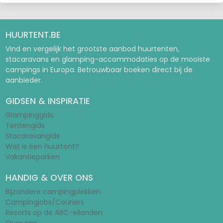
HUURTENT.BE
Vind en vergelijk het grootste aanbod huurtenten,
stacaravans en glamping-accommodaties op de mooiste
campings in Europa. Betrouwbaar boeken direct bij de
aanbieder.
GIDSEN & INSPIRATIE
Glampinggids
Tentengids
Stacaravangids
Wat is een huurtent?
Vakantieparken
HANDIG & OVER ONS
Bijzondere campingplekken
Campingjobs/Couriers
Resorts op de ABC-eilanden