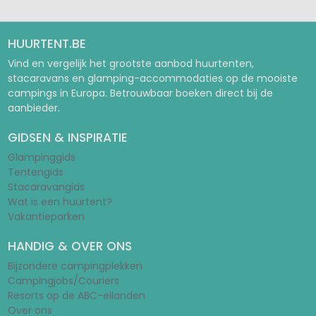
HUURTENT.BE
Vind en vergelijk het grootste aanbod huurtenten,
stacaravans en glamping-accommodaties op de mooiste
campings in Europa. Betrouwbaar boeken direct bij de
aanbieder.
GIDSEN & INSPIRATIE
Glampinggids
Tentengids
Stacaravangids
Wat is een huurtent?
Vakantieparken
HANDIG & OVER ONS
Bijzondere campingplekken
Campingjobs/Couriers
Resorts op de ABC-eilanden
Over ons