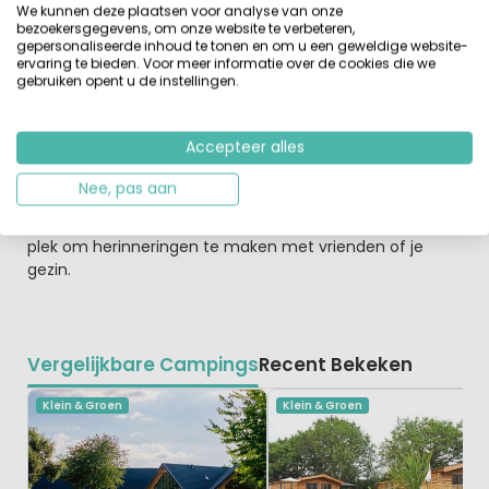
We kunnen deze plaatsen voor analyse van onze
Je viert vakantie midden in de veelzijdige natuur van
bezoekersgegevens, om onze website te verbeteren,
Noord-Engeland
gepersonaliseerde inhoud te tonen en om u een geweldige website-
De omgeving is veelzijdig, je vindt er bos, heide en de
ervaring te bieden. Voor meer informatie over de cookies die we
gebruiken opent u de instellingen.
kust ligt op korte afstand. Pak je wandelschoenen in en
ontdek de omgeving te voet of per fiets. Er is namelijk er
veel om te ontdekken in Northumberland, van prachtige
Accepteer alles
kastelen en gezellige steden tot magische bossen en
een woeste kustlijn. Deze regio heeft ook nog eens de
Nee, pas aan
helderste sterrenhemel van Groot-Brittannië. Het
International Dark Sky Park is de bekendste! Dit is een
plek om herinneringen te maken met vrienden of je
gezin.
Vergelijkbare Campings
Recent Bekeken
Klein & Groen
Klein & Groen