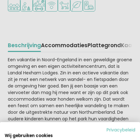
Ligt in een bosrijke omgeving
Aanbevolen voor jonge kinderen
Veel mogelijkheden om te sporten
WiFi beschikbaar
Huisdieren toegestaan
Groene ligging
Laadpaal elektrische auto
Beschrijving
Accommodaties
Plattegrond
Kaart
R
Beschrijving
Een vakantie in Noord-Engeland in een geweldige groene
omgeving en een eigen activiteitencentrum, dat is
Landal Hexham Lodges. Zin in een actieve vakantie dan
zit je met een netwerk van wandel- en fietspaden door
de omgeving hier goed. Ben jij een baasje van een
viervoeter dan mag hij mee want er zijn op dit park ook
accommodaties waar honden welkom zijn. Dat wordt
een feest om samen een heerlijke wandeling te maken
door de uitgestrekte natuur van Northumberland. De
oudere kinderen kunnen op het park hun vaardigheden
testen tijdens het boogschieten, quadrijden, paintballen
Privacybeleid
in het activiteitencentrum.
Wij gebruiken cookies