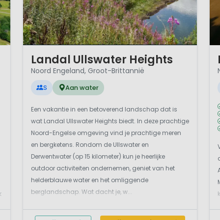
1 / 11
1 
Landal Ullswater Heights
Noord Engeland, Groot-Brittannië
S
Aan water
Een vakantie in een betoverend landschap dat is
wat Landal Ullswater Heights biedt. In deze prachtige
Noord-Engelse omgeving vind je prachtige meren
en bergketens. Rondom de Ullswater en
Derwentwater (op 15 kilometer) kun je heerlijke
outdoor activiteiten ondernemen, geniet van het
helderblauwe water en het omliggende
berglandschap. Wat dacht je, w...
k