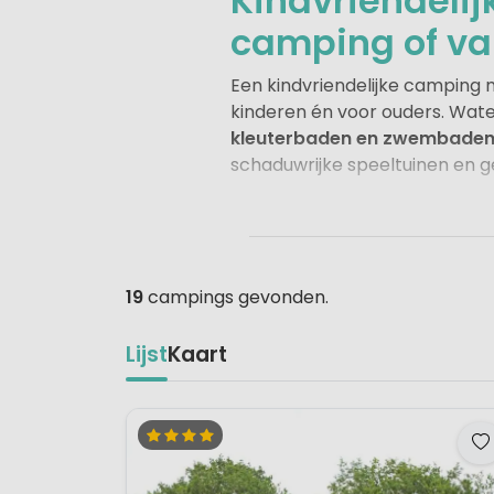
Kindvriendelij
camping of va
Een kindvriendelijke camping 
kinderen én voor ouders. Wate
kleuterbaden en zwembade
schaduwrijke speeltuinen en ge
Daarnaast is
animatie
voor jo
speurtochten en spelletjes: k
camping of vakantiepark telt
sportvelden en restaurants, te
19
campings gevonden.
kinderen vrij kunnen spelen e
Lijst
Kaart
Of je nu kiest voor levendige
draait alles om samen geniete