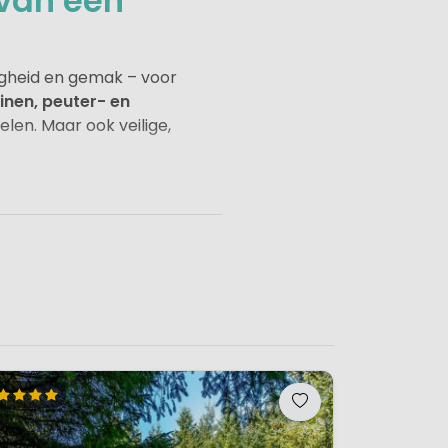
 van een
ligheid en gemak – voor
inen, peuter- en
en. Maar ook veilige,
en en minidisco tot
nnen. Ook de opzet van de
zoals meerdere zwembaden,
 en een persoonlijke sfeer, waar
kindvriendelijke camping