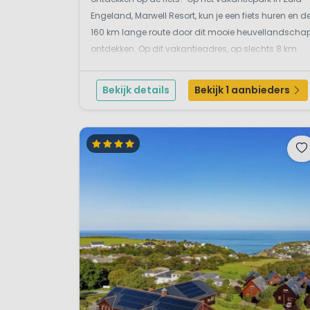
Engeland, Marwell Resort, kun je een fiets huren en d
160 km lange route door dit mooie heuvellandscha
ontdekken. Op dit vakantieadres, op slechts 8 km
van Winchester, kun je logeren in een fijn chalet of
een leuke lodge met hottub. En wil je een Engelse ...
Bekijk details
Bekijk 1 aanbieders