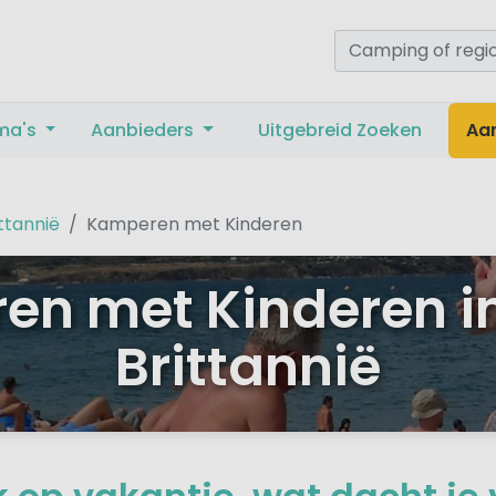
ma's
Aanbieders
Uitgebreid Zoeken
Aa
ttannië
Kamperen met Kinderen
n met Kinderen i
Brittannië