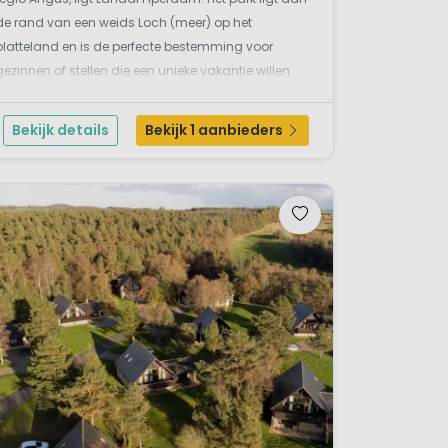
de rand van een weids Loch (meer) op het
platteland en is de perfecte bestemming voor
gezinnen of stellen die een unieke vakantie willen
beleven in Oost-Schotland. Piperdam biedt
prachtige accommodaties met goede
Bekijk details
Bekijk 1 aanbieders
voorzieningen, zodat je volop van e...