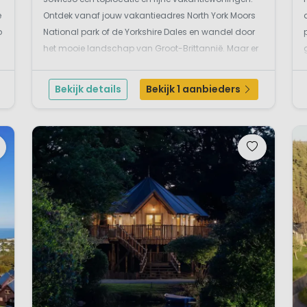
e
Ontdek vanaf jouw vakantieadres North York Moors
p
National park of de Yorkshire Dales en wandel door
het mooie landschap van Groot-Brittannië. Maar er
is nog zoveel meer. Maak een fietstocht door het
prachtige heuvellandschap, ga eens boogschieten,
Bekijk details
Bekijk 1 aanbieders
body...