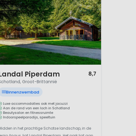
/ 12
Landal Piperdam
8,7
Schotland, Groot-Brittannië
Binnenzwembad
Luxe accommodaties ook met jacuzzi
Aan de rand van een loch in Schotland
Beautysalon en fitnessruimte
Indoorspeelparadijs, speeltuin
Midden in het prachtige Schotse landschap, in de
regio Angus, ligt Landal Piperdam. Het park ligt aan