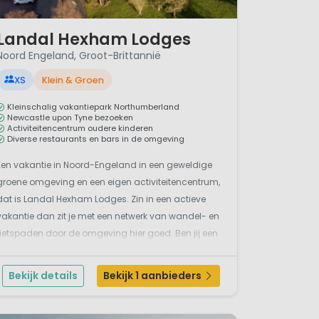
/ 12
Landal Hexham Lodges
Noord Engeland, Groot-Brittannië
XS
Klein & Groen
Kleinschalig vakantiepark Northumberland
Newcastle upon Tyne bezoeken
Activiteitencentrum oudere kinderen
Diverse restaurants en bars in de omgeving
Een vakantie in Noord-Engeland in een geweldige
groene omgeving en een eigen activiteitencentrum,
dat is Landal Hexham Lodges. Zin in een actieve
vakantie dan zit je met een netwerk van wandel- en
fietspaden door de omgeving hier goed. Ben jij een
baasje van een viervoeter dan mag hij mee want er
zijn op dit park ook accommodaties waar honden
Bekijk details
Bekijk 1 aanbieders
welko...