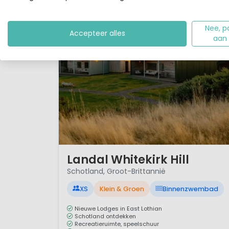
Nee, p
Accepteer alles
aan
1 / 12
Landal Whitekirk Hill
Schotland, Groot-Brittannië
XS
Klein & Groen
Binnenzwembad
Nieuwe Lodges in East Lothian
Schotland ontdekken
Recreatieruimte, speelschuur