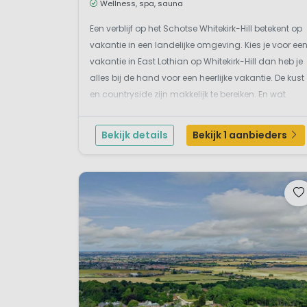
Wellness, spa, sauna
Een verblijf op het Schotse Whitekirk-Hill betekent op
vakantie in een landelijke omgeving. Kies je voor ee
vakantie in East Lothian op Whitekirk-Hill dan heb je
alles bij de hand voor een heerlijke vakantie. De kust
en countryside zijn makkelijk te bereiken. En wat
dacht je van een bezoek aan de stad Edinburgh
(slechts 30 minuutjes met de trein)....
Bekijk details
Bekijk 1 aanbieders