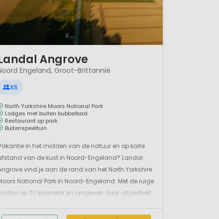
/ 12
Landal Angrove
Noord Engeland, Groot-Brittannië
XS
North Yorkshire Moors National Park
Lodges met buiten bubbelbad
Restaurant op park
Buitenspeeltuin
Vakantie in het midden van de natuur en op korte
afstand van de kust in Noord-Engeland? Landal
Angrove vind je aan de rand van het North Yorkshire
Moors National Park in Noord-Engeland. Met de ruige
kustlijn op 20 kilometer en omgeven door uitgestrekt
heidevelden en oerbossen is dit een geweldig
vakantiegebied voor het hele gezin. Je kunt de