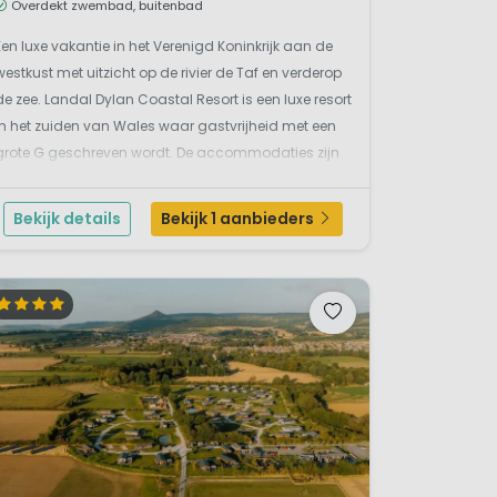
Overdekt zwembad, buitenbad
Een luxe vakantie in het Verenigd Koninkrijk aan de
westkust met uitzicht op de rivier de Taf en verderop
de zee. Landal Dylan Coastal Resort is een luxe resort
in het zuiden van Wales waar gastvrijheid met een
grote G geschreven wordt. De accommodaties zijn
echt ruim en licht en mooi en modern ingericht.
Vanaf jouw eigen terras kun je volop geniet...
Bekijk details
Bekijk 1 aanbieders