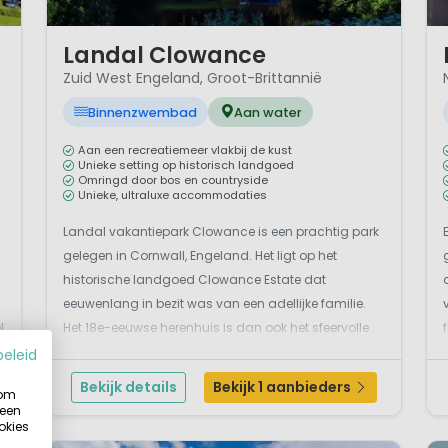
1 / 11
1 
Landal Clowance
Zuid West Engeland, Groot-Brittannië
Binnenzwembad
Aan water
Aan een recreatiemeer vlakbij de kust
Unieke setting op historisch landgoed
Omringd door bos en countryside
Unieke, ultraluxe accommodaties
Landal vakantiepark Clowance is een prachtig park
gelegen in Cornwall, Engeland. Het ligt op het
historische landgoed Clowance Estate dat
eeuwenlang in bezit was van een adellijke familie.
l
Het 18e-eeuwse herenhuis is dan ook het sfeervolle
middelpunt van het enorme park. Het park is
beleid
omringd door bossen met aan de ene kant een
Bekijk details
Bekijk 1 aanbieders
 om
prachtig recreatiemeer...
 een
okies