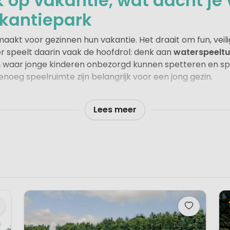
k op vakantie, wat dacht je
kantiepark
maakt voor gezinnen hun vakantie. Het draait om fun, vei
r speelt daarin vaak de hoofdrol: denk aan
waterspeeltu
n
waar jonge kinderen onbezorgd kunnen spetteren en spel
noeg speelruimte zijn belangrijk voor een jong gezin.
nge kinderen (en hun ouders) vaak belangrijk. Van knutsel
inderen maken snel vriendjes, terwijl ouders even ontspa
Lees meer
 mee.
Grote campings
bieden vaak
volop voorzieningen
rwijl
kleine campings
juist uitblinken in ruimte, overzicht
n de natuur van dichtbij meemaken.
 vakantieparken of kleinschalige groene campings: op een 
n, herinneringen maken en onbezorgd vakantie vieren.