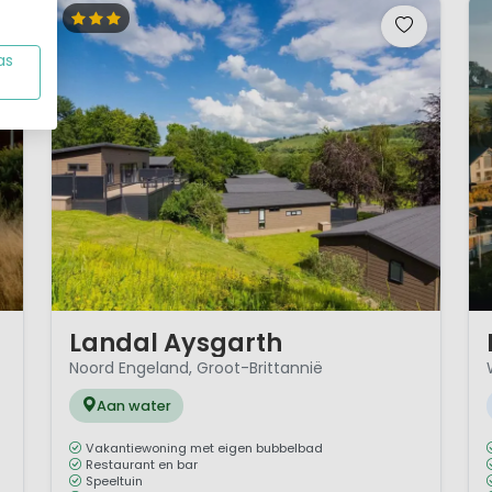
as
1 / 12
1 
Landal Aysgarth
Noord Engeland, Groot-Brittannië
Aan water
Vakantiewoning met eigen bubbelbad
Restaurant en bar
Speeltuin