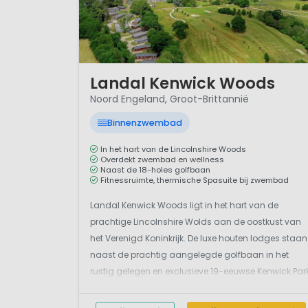
1 / 12
Landal Kenwick Woods
Noord Engeland, Groot-Brittannië
Binnenzwembad
In het hart van de Lincolnshire Woods
Overdekt zwembad en wellness
Naast de 18-holes golfbaan
Fitnessruimte, thermische Spasuite bij zwembad
Landal Kenwick Woods ligt in het hart van de
prachtige Lincolnshire Wolds aan de oostkust van
het Verenigd Koninkrijk. De luxe houten lodges staan
naast de prachtig aangelegde golfbaan in het
rustig gelegen en exclusieve 19-eeuwse Kenwick Par
Estate. Er is zoveel leuks te beleven voor kinderen op
Landal Kenwick Woods. Van spetteren in het