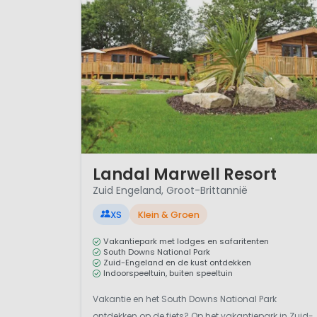
1 / 11
Landal Marwell Resort
Zuid Engeland, Groot-Brittannië
XS
Klein & Groen
Vakantiepark met lodges en safaritenten
South Downs National Park
Zuid-Engeland en de kust ontdekken
Indoorspeeltuin, buiten speeltuin
Vakantie en het South Downs National Park
ontdekken op de fiets? Op het vakantiepark in Zuid-