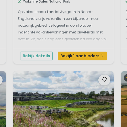
Yorkshire Dales National Park
Op vakantiepark Landal Aysgarth in Noord-
n
Engeland vier je vakantie in een bijzonder mooi
natuurlijk gebied. Je logeert in comfortabel
ingerichte vakantiewoningen met privéterras met
hottub. Zo, dat is nog eens genieten na een dag vol
activiteiten liggend in je eigen bubbelbad en
genietend van het glooiende landschap van de
Bekijk details
Bekijk 1 aanbieders
Yorkshire Dales. E...