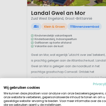
1 / 12
Landal Gwel an Mor
Zuid West Engeland, Groot-Brittannië
S
Klein & Groen
Binnenzwembad
Kindvriendelijk vakantiepark
Kinderboerderij, Indoorspeeltuin
Golfbanen op korte afstand
Vakantie aan de kust
Gwel an Mor, wat eigenlijk 'uitzicht over zee' betekent,
is prachtig gelegen aan de Atlantische kust. Landal
Gwel an Mor is gelegen aan de noordkust in het
prachtige graafschap Cornwall. Ontdek het
overdekte en verwarmde zwembad van Landal Gwe
an Mor. Trek een paar baantjes of doe gezellig mee
Privacy
Wij gebruiken cookies
aan de leuke wateractiviteiten. Beleef een middag
Bekijk details
Bekijk 1 aanbieders
We kunnen deze plaatsen voor analyse van onze bezoekersgegevens,
vol ...
onze website te verbeteren, gepersonaliseerde inhoud te tonen en om u
geweldige website-ervaring te bieden. Voor meer informatie over de co
die we gebruiken opent u de instellingen.