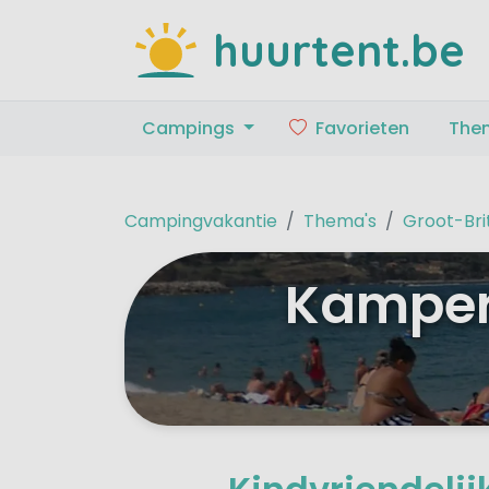
huurtent.be
Campings
Favorieten
The
Campingvakantie
Thema's
Groot-Bri
Kampere