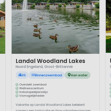
1 
1 / 12
Landal Woodland Lakes
Noord Engeland, Groot-Brittannië
XS
Binnenzwembad
Aan water
Overdekt zwembad
Wellnesscentrum
Indoorspeelparadijs
Vismogelijkheden
Vakantie op Landal Woodland Lakes betekent
sowieso een toplocatie en fijne vakantiewoningen.