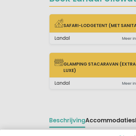
SAFARI-LODGETENT (MET SANITA
SAFARI-LODGETENT (MET SANITAIR)
Landal
Meer in
GLAMPING STACARAVAN (EXTRA
GLAMPING STACARAVAN (EXTRA LUX
LUXE)
Landal
Meer in
Beschrijving
Accommodaties