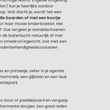
e prachtige Noord-Engelse omgeving
r) kun je heerlijke outdoor
ap. Wat dacht je, wordt het een
dle boarden of met een bootje
voor haar mooie kinderboeken. Het
ijf. Dus vergeet je wandelschoenen
n de buitenlucht natuurlijk af met
en smaakvol ingericht, ook met een
 hondenbehendigheidscursussen
es en prinsesje, zeker in je agenda
hommels, een glijbaan en een leuk
ntiepark.
 een boot of paddleboard en vergaap
 charmante dorpjes. Een goed reden