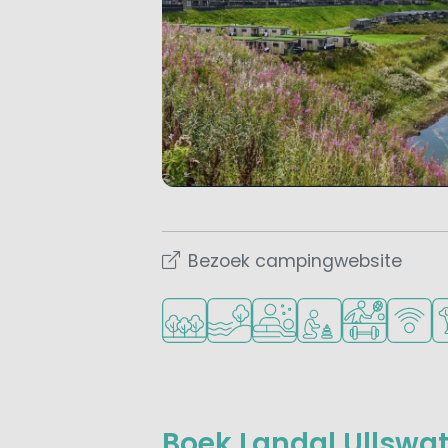
Bezoek campingwebsite
Ligt in een bosrijke omgeving
Ligt bij het water
Wellnessfaciliteiten
Aanbevolen voor j
Veel mogelij
WiFi be
Hu
Boek Landal Ullswate