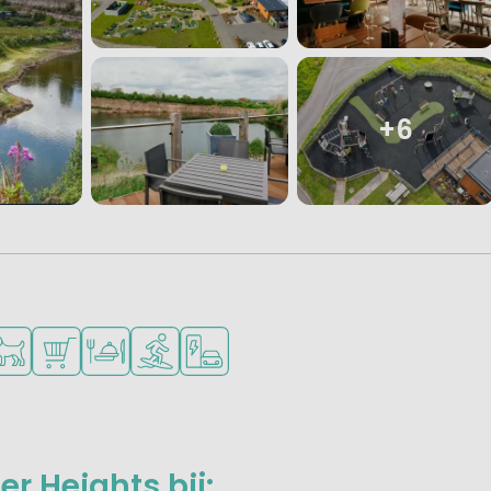
+6
onge kinderen
kheden om te sporten
schikbaar
isdieren toegestaan
Campingwinkel/Supermarkt
Restaurant of pizzeria
Watersportfaciliteiten
Laadpaal elektrische auto
r Heights bij: