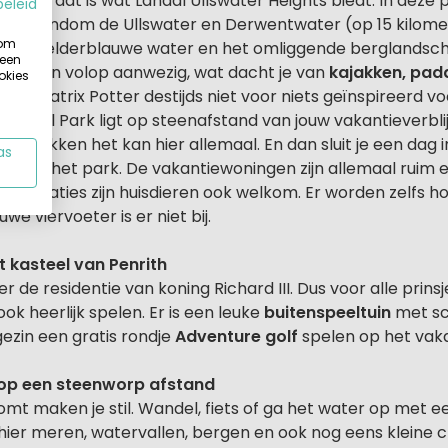
schap dat is wat Landal Ullswater Heights biedt. In dez
beleid
ns. Rondom de Ullswater en Derwentwater (op 15 kilomete
 om
n het helderblauwe water en het omliggende berglandsch
 een
ijkheden volop aanwezig, wat dacht je van
kajakken, pad
okies
rd Beatrix Potter destijds niet voor niets geïnspireerd 
ational Park ligt op steenafstand van jouw vakantieverbl
of kajakken het kan hier allemaal. En dan sluit je een dag i
as
ant
op het park. De vakantiewoningen zijn allemaal ruim 
mmodaties zijn huisdieren ook welkom. Er worden zelfs
e viervoeter is er niet bij.
 kasteel van Penrith
 de residentie van koning Richard III. Dus voor alle prinsj
ook heerlijk spelen. Er is een leuke
buitenspeeltuin
met sc
gezin een gratis rondje
Adventure golf
spelen op het vaka
gt op een steenworp afstand
omt maken je stil. Wandel, fiets of ga het water op met
t hier meren, watervallen, bergen en ook nog eens kleine