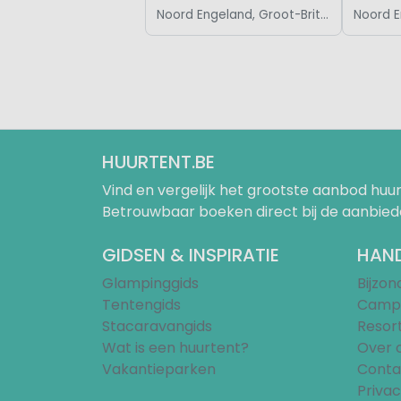
Noord Engeland, Groot-Brittannië
HUURTENT.BE
Vind en vergelijk het grootste aanbod h
Betrouwbaar boeken direct bij de aanbied
GIDSEN & INSPIRATIE
HAND
Glampinggids
Bijzo
Tentengids
Campi
Stacaravangids
Resor
Wat is een huurtent?
Over 
Vakantieparken
Conta
Privac