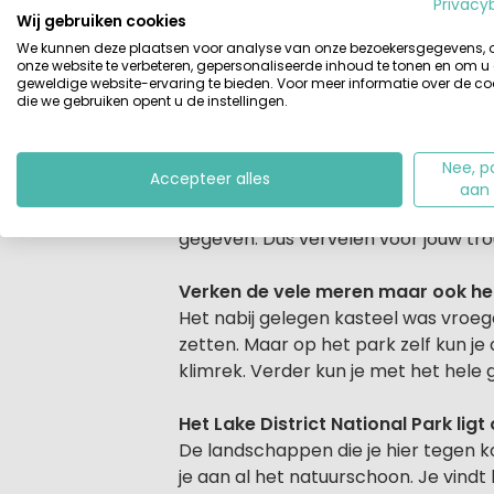
Beschrijving
Een vakantie in een betoverend land
Privacy
Wij gebruiken cookies
vind je prachtige meren en bergkete
We kunnen deze plaatsen voor analyse van onze bezoekersgegevens,
activiteiten ondernemen, geniet va
onze website te verbeteren, gepersonaliseerde inhoud te tonen en om u
actieve vakantie? Dan zijn de mogel
geweldige website-ervaring te bieden. Voor meer informatie over de co
die we gebruiken opent u de instellingen.
varen
over de diverse meren. Hier we
prachtige natuurpark Lake District N
niet in te pakken. Wandelen, fietsen 
Nee, p
Accepteer alles
een heerlijke maaltijd in
het restaur
aan
bubbelbad buiten en in enkele acco
gegeven. Dus vervelen voor jouw trouw
Verken de vele meren maar ook het
Het nabij gelegen kasteel was vroeger
zetten. Maar op het park zelf kun je 
klimrek. Verder kun je met het hele 
Het Lake District National Park li
De landschappen die je hier tegen k
je aan al het natuurschoon. Je vind