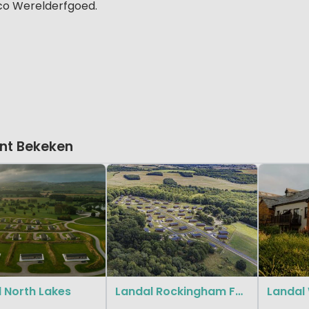
sco Werelderfgoed.
nt Bekeken
 North Lakes
Landal Rockingham Forest
Landal