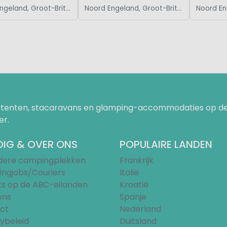
Noord Engeland, Groot-Brittannië
Noord Engeland, Groot-Brittannië
uurtenten, stacaravans en glamping-accommodaties op de
er.
IG & OVER ONS
POPULAIRE LANDEN
ndere campingplekken
Frankrijk
ngjobs/Couriers
Italië
ts op de ABC-eilanden
Kroatië
ons
Spanje
ct
Nederland
ybeleid
Duitsland