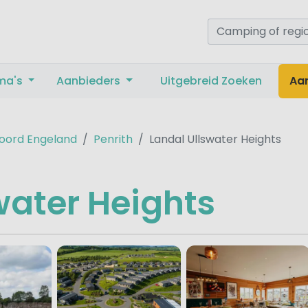
ma's
Aanbieders
Uitgebreid Zoeken
Aa
oord Engeland
Penrith
Landal Ullswater Heights
water Heights