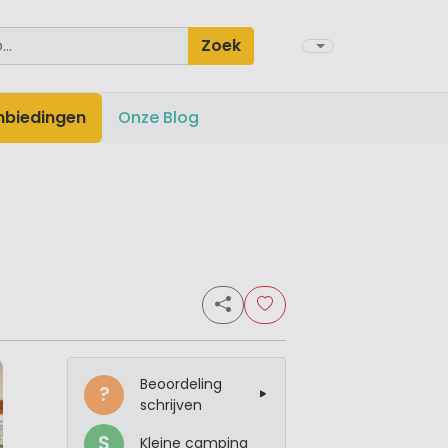
Zoek
nbiedingen
Onze Blog
Beoordeling
?
schrijven
S
Kleine camping