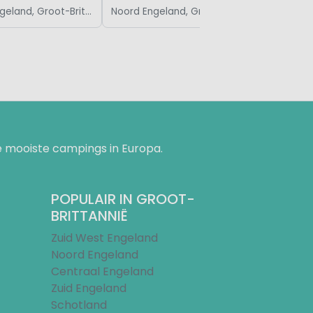
Noord Engeland, Groot-Brittannië
Noord Engeland, Groot-Brittannië
 mooiste campings in Europa.
POPULAIR IN GROOT-
BRITTANNIË
Zuid West Engeland
Noord Engeland
Centraal Engeland
Zuid Engeland
Schotland