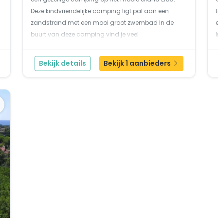
Deze kindvriendelijke camping ligt pal aan een
zandstrand met een mooi groot zwembad In de
buurt van deze camping vind je veel
watersportmogelijkheden.Ville degli Ulivi ligt aan de
zuidkust van Elba, in een warme vallei vlak buiten
Bekijk details
Bekijk 1 aanbieders
Marina di Campo...