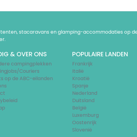
uurtenten, stacaravans en glamping-accommodaties op de
er.
IG & OVER ONS
POPULAIRE LANDEN
ndere campingplekken
Frankrijk
ngjobs/Couriers
Italië
ts op de ABC-eilanden
Kroatië
ons
Spanje
ct
Nederland
ybeleid
Duitsland
ap
België
Luxemburg
Oostenrijk
Slovenië