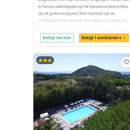
is Tenuta delle Ripalte op het Italiaanse eiland Elba.
Op dit grote landgoed (450 hectare) ligt de
schitterende 19e-eeuwse villa welke is omgetoverd
tot een hotel omgeven door boerderijen welke
gerenoveerd zijn in 40 comfortabele woningen.
Bekijk details
Bekijk 1 aanbieders
Stranden...