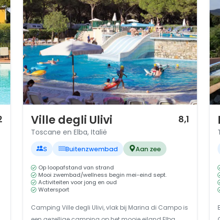
1 / 12
1 
Ville degli Ulivi
2
8,1
Toscane en Elba, Italië
S
Buitenzwembad
Aan zee
Op loopafstand van strand
Mooi zwembad/wellness begin mei-eind sept.
Activiteiten voor jong en oud
Watersport
Camping Ville degli Ulivi, vlak bij Marina di Campo is
een gezellige camping op het mooie eiland Elba.