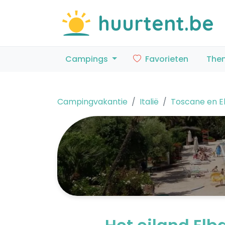
huurtent.be
Campings
Favorieten
The
Campingvakantie
Italië
Toscane en E