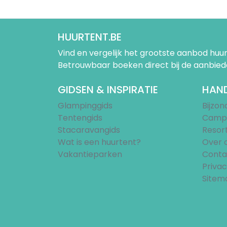
HUURTENT.BE
Vind en vergelijk het grootste aanbod h
Betrouwbaar boeken direct bij de aanbied
GIDSEN & INSPIRATIE
HAND
Glampinggids
Bijzo
Tentengids
Campi
Stacaravangids
Resor
Wat is een huurtent?
Over 
Vakantieparken
Conta
Privac
Sitem