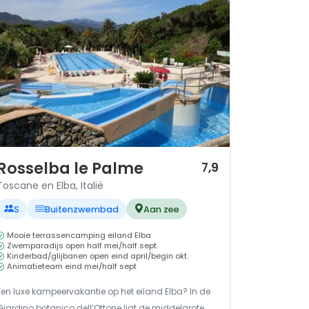
/ 12
Rosselba le Palme
7,9
Toscane en Elba, Italië
S
Buitenzwembad
Aan zee
Mooie terrassencamping eiland Elba
Zwemparadijs open half mei/half sept.
Kinderbad/glijbanen open eind april/begin okt.
Animatieteam eind mei/half sept
Een luxe kampeervakantie op het eiland Elba? In de
Giardino botanico dell’Ottone ligt de middelgrote