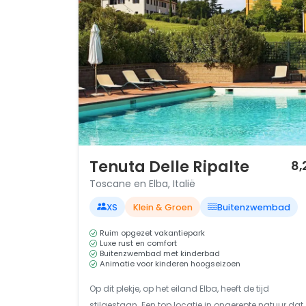
1 / 12
Tenuta Delle Ripalte
8,
Toscane en Elba, Italië
XS
Klein & Groen
Buitenzwembad
Ruim opgezet vakantiepark
Luxe rust en comfort
Buitenzwembad met kinderbad
Animatie voor kinderen hoogseizoen
Op dit plekje, op het eiland Elba, heeft de tijd
stilgestaan. Een top locatie in ongerepte natuur dat