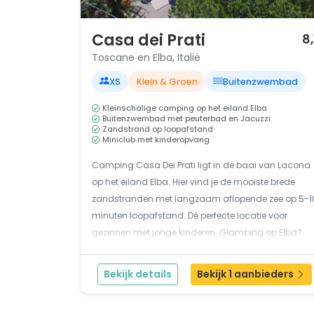
1 / 12
Casa dei Prati
8,
Toscane en Elba, Italië
XS
Klein & Groen
Buitenzwembad
Kleinschalige camping op het eiland Elba
Buitenzwembad met peuterbad en Jacuzzi
Zandstrand op loopafstand
Miniclub met kinderopvang
Camping Casa Dei Prati ligt in de baai van Lacona
op het eiland Elba. Hier vind je de mooiste brede
zandstranden met langzaam aflopende zee op 5-1
minuten loopafstand. Dé perfecte locatie voor
gezinnen met jonge kinderen. Glamping op Elba?
Deze kleinschalige camping Casa dei Prati is rustig
gelegen en omringd door een mediterraanse
Bekijk details
Bekijk 1 aanbieders
begroeiin...