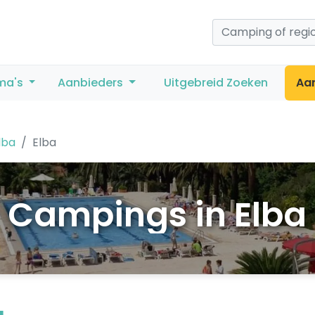
ma's
Aanbieders
Uitgebreid Zoeken
Aa
lba
Elba
Campings in Elba