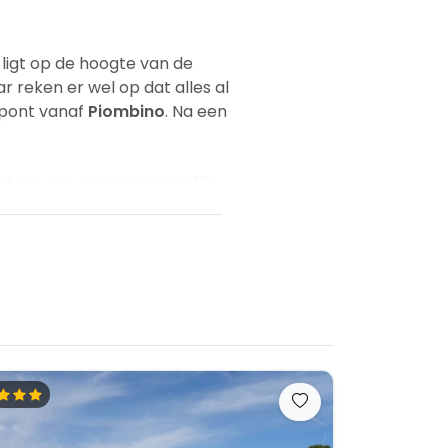
ë ligt op de hoogte van de
r reken er wel op dat alles al
erpont vanaf
Piombino
. Na een
 Elba is dan ook een
paradijs
 ervaren duikers liggen er zelfs
anne (1019meter). De top van
het plaatsje Marciana.
n
bossen en mediterrane
nde stranden
en
 is dan ook onvoorstelbaar