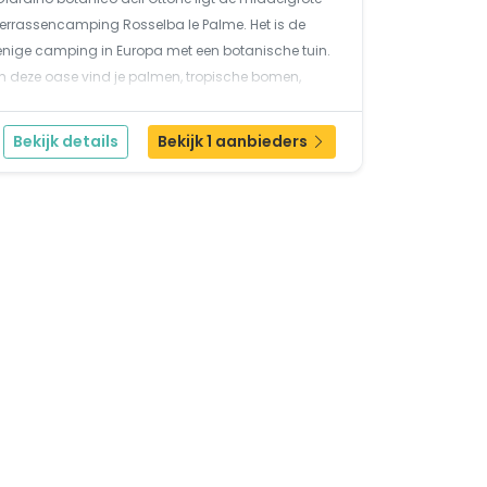
terrassencamping Rosselba le Palme. Het is de
enige camping in Europa met een botanische tuin.
In deze oase vind je palmen, tropische bomen,
bloemen en struiken van over de hele wereld. De
camping ligt op enkele kilometers van Portoferraio,
Bekijk details
Bekijk 1 aanbieders
wa...