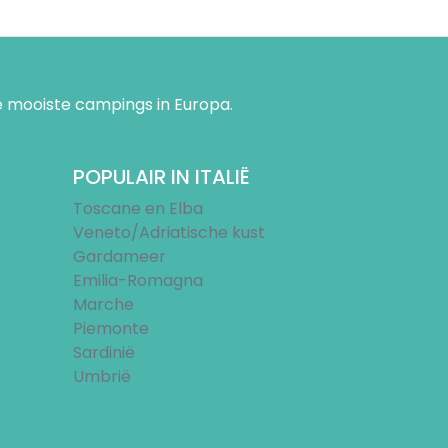
 mooiste campings in Europa.
POPULAIR IN ITALIË
Toscane en Elba
Veneto/Adriatische kust
Gardameer
Emilia-Romagna
Marche
Piemonte
Sardinië
Umbrië