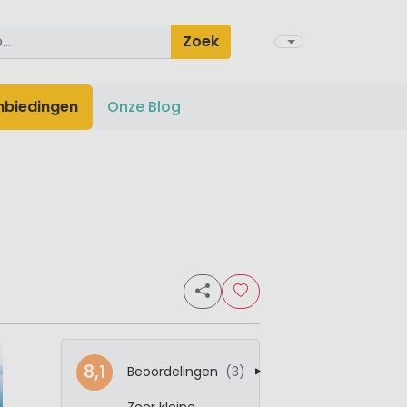
Zoek
nbiedingen
Onze Blog
8,1
Beoordelingen
(3)
Zeer kleine