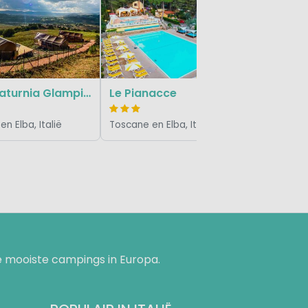
Toscane en
Terra Saturnia Glamping
Le Pianacce
n Elba, Italië
Toscane en Elba, Italië
 mooiste campings in Europa.