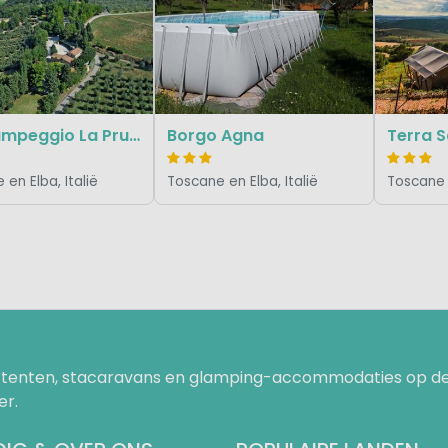
Agricampeggio La Prugnola
Borgo Agna
en Elba, Italië
Toscane en Elba, Italië
Toscane e
uurtenten, stacaravans en glamping-accommodaties op de
er.