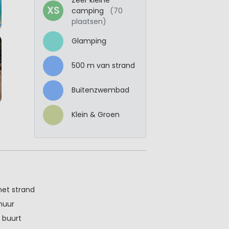
XS
camping
(70
plaatsen)
Glamping
500 m van strand
Buitenzwembad
Klein & Groen
 het strand
huur
 buurt