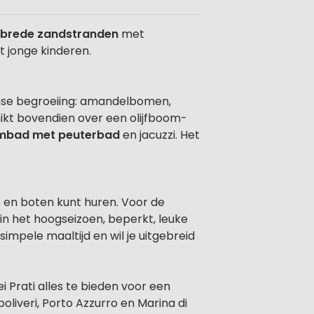
 brede zandstranden
met
 jonge kinderen.
anse begroeiing: amandelbomen,
kt bovendien over een olijfboom-
mbad met peuterbad
en jacuzzi. Het
's en boten kunt huren. Voor de
in het hoogseizoen, beperkt, leuke
impele maaltijd en wil je uitgebreid
 Prati alles te bieden voor een
oliveri, Porto Azzurro en Marina di