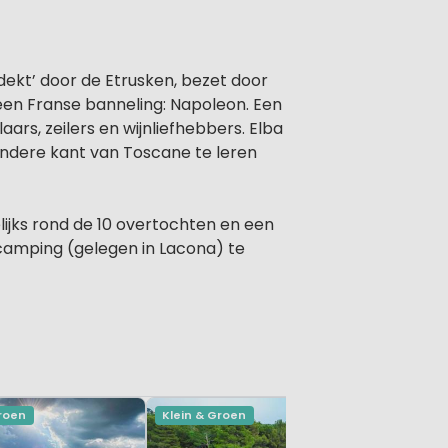
dekt’ door de Etrusken, bezet door
een Franse banneling: Napoleon. Een
ars, zeilers en wijnliefhebbers. Elba
 andere kant van Toscane te leren
lijks rond de 10 overtochten en een
e camping (gelegen in Lacona) te
Groen
Klein & Groen
Klein & Gr
Boschet