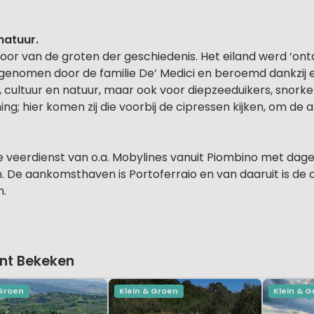
natuur.
poor van de groten der geschiedenis. Het eiland werd ‘ont
genomen door de familie De’ Medici en beroemd dankzij 
 cultuur en natuur, maar ook voor diepzeeduikers, snorkela
g; hier komen zij die voorbij de cipressen kijken, om de
de veerdienst van o.a. Mobylines vanuit Piombino met dage
ten. De aankomsthaven is Portoferraio en van daaruit is d
n.
nt Bekeken
 Groen
Klein & Groen
Klein & 