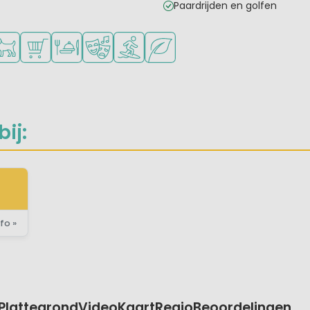
Paardrijden en golfen
ad
oor jonge kinderen
schikbaar
isdieren toegestaan
Campingwinkel/Supermarkt
Restaurant of pizzeria
Animatieprogramma
Watersportfaciliteiten
Groene ligging
ij:
fo »
Plattegrond
Video
Kaart
Regio
Beoordelingen