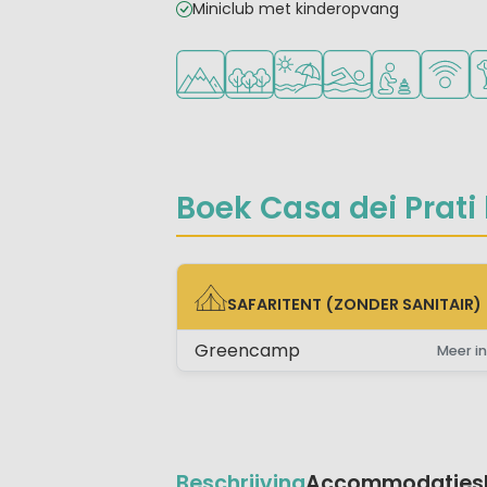
Miniclub met kinderopvang
Ligt in de heuvels/bergen
Ligt in een bosrijke omgeving
Ligt bij strand en zee
Openlucht zwemb
Aanbevolen v
WiFi be
Hu
Boek Casa dei Prati b
SAFARITENT (ZONDER SANITAIR)
SAFARITENT (ZONDER SANITAIR)
Greencamp
Meer in
Beschrijving
Accommodaties