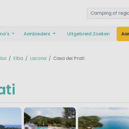
ma's
Aanbieders
Uitgebreid Zoeken
Aa
lba
Elba
Lacona
Casa dei Prati
ati