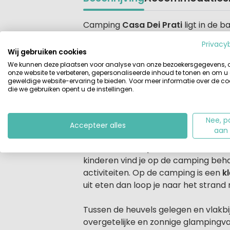
Beschrijving
Camping
Casa Dei Prati
ligt in de 
langzaam aflopende zee op 5-10 min
Privacy
Wij gebruiken cookies
Glamping op Elba?
We kunnen deze plaatsen voor analyse van onze bezoekersgegevens,
onze website te verbeteren, gepersonaliseerde inhoud te tonen en om u
Deze kleinschalige camping Casa de
geweldige website-ervaring te bieden. Voor meer informatie over de co
pijnbomen en eucalyptusbomen, mim
die we gebruiken opent u de instellingen.
en wijngaard die nog productief zijn. 
sanitair is gerenoveerd.
Nee, p
Accepteer alles
aan
Watersporters en waterratjes ko
Voor de
watersporters
is er een zei
kinderen vind je op de camping beh
activiteiten. Op de camping is een
k
uit eten dan loop je naar het strand
Tussen de heuvels gelegen en vlakbij
overgetelijke en zonnige glampingvak