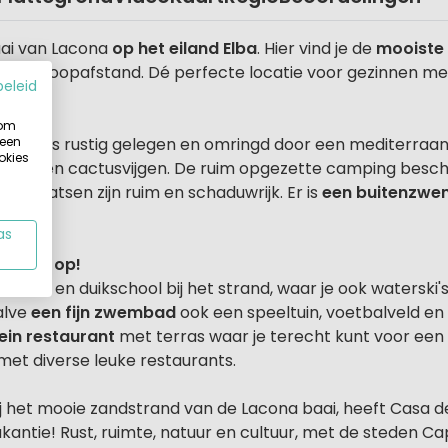
baai van Lacona
op het eiland Elba
. Hier vind je de
mooiste
uten loopafstand. Dé perfecte locatie voor gezinnen met
beleid
 om
 een
i Prati is rustig gelegen en omringd door een mediterra
okies
osa en cactusvijgen. De ruim opgezette camping beschi
De plaatsen zijn ruim en schaduwrijk. Er is
een buitenzwe
as
m maar op!
lschool en duikschool bij het strand, waar je ook waterski
alve
een fijn zwembad
ook een speeltuin, voetbalveld en 
lein restaurant
met terras waar je terecht kunt voor een s
 met diverse leuke restaurants.
 het mooie zandstrand van de Lacona baai, heeft Casa dei
antie! Rust, ruimte, natuur en cultuur, met de steden Cap