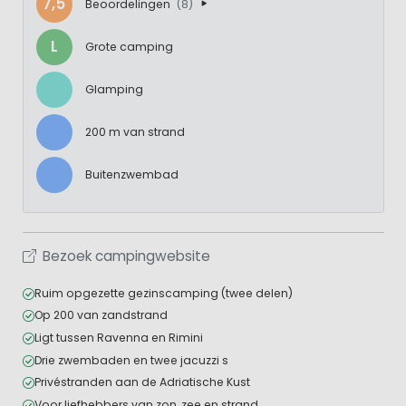
7,5
Beoordelingen
(8)
L
Grote camping
Glamping
200 m van strand
Buitenzwembad
Bezoek campingwebsite
Ruim opgezette gezinscamping (twee delen)
Op 200 van zandstrand
Ligt tussen Ravenna en Rimini
Drie zwembaden en twee jacuzzi s
Privéstranden aan de Adriatische Kust
Voor liefhebbers van zon, zee en strand