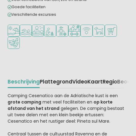
Goede faciliteiten
Verschillende excursies
Ligt bij strand en zee
Openlucht zwembad
Wellnessfaciliteiten
Aanbevolen voor jonge kinderen
Aanbevolen voor tieners
Veel mogelijkheden om te spor
WiFi beschikbaar
Huisdieren toegesta
Campingwinke
Animatieprogramma
Beschrijving
Plattegrond
Video
Kaart
Regio
Beoord
Beschrijving
Camping Cesenatico aan de Adriatische kust is een
grote camping
met veel faciliteiten en
op korte
afstand van het strand
gelegen. De camping bestaat
uit twee delen met een klein beekje ertussen:
Cesenatico en het rustiger deel: Pineta sul Mare.
Centraal tussen de cultuurstad Ravenna en de