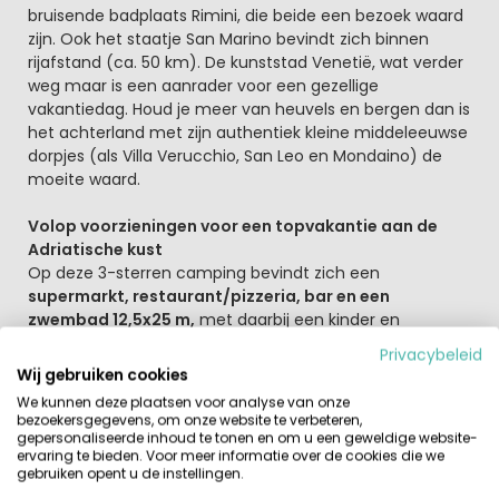
bruisende badplaats Rimini, die beide een bezoek waard
zijn. Ook het staatje San Marino bevindt zich binnen
rijafstand (ca. 50 km). De kunststad Venetië, wat verder
weg maar is een aanrader voor een gezellige
vakantiedag. Houd je meer van heuvels en bergen dan is
het achterland met zijn authentiek kleine middeleeuwse
dorpjes (als Villa Verucchio, San Leo en Mondaino) de
moeite waard.
Volop voorzieningen voor een topvakantie aan de
Adriatische kust
Op deze 3-sterren camping bevindt zich een
supermarkt, restaurant/pizzeria, bar en een
zwembad 12,5x25 m,
met daarbij een kinder en
babybad en 2 jacuzzi’s. En een tweede kindvriendelijk
Privacybeleid
zwembad op het andere deel van de camping.Ga lekker
Wij gebruiken cookies
ontspannen in het wellnesscenter en stap daarna in het
We kunnen deze plaatsen voor analyse van onze
zwembad of de jacuzzi. Er zijn drie zwembaden, één voor
bezoekersgegevens, om onze website te verbeteren,
de hele familie, één voor kinderen en één voor de
gepersonaliseerde inhoud te tonen en om u een geweldige website-
ervaring te bieden. Voor meer informatie over de cookies die we
allerkleinsten. De kinderen kunnen zich opperbest
gebruiken opent u de instellingen.
vermaken bij de kinderclub of in de speeltuin. In het