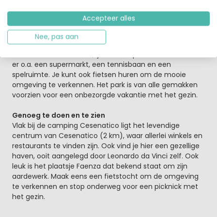
hoogseizoen is er volop avond- en kinderanimatie.
Accepteer alles
Naast de zwembaden en privéstranden biedt camping
Cesenatico nog veel meer faciliteiten. Zo is er aan alles
Nee, pas aan
gedacht om de innerlijke mens te voorzien: van
restaurant tot koffiebar, ijssalon en pizzeria. Daarnaast is
er o.a. een supermarkt, een tennisbaan en een
spelruimte. Je kunt ook fietsen huren om de mooie
omgeving te verkennen. Het park is van alle gemakken
voorzien voor een onbezorgde vakantie met het gezin.
Genoeg te doen en te zien
Vlak bij de camping Cesenatico ligt het levendige
centrum van Cesenatico (2 km), waar allerlei winkels en
restaurants te vinden zijn. Ook vind je hier een gezellige
haven, ooit aangelegd door Leonardo da Vinci zelf. Ook
leuk is het plaatsje Faenza dat bekend staat om zijn
aardewerk. Maak eens een fietstocht om de omgeving
te verkennen en stop onderweg voor een picknick met
het gezin.