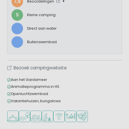
7,6
Beoordelingen
(1)
S
Kleine camping
Direct aan water
Buitenzwembad
Bezoek campingwebsite
Aan het Gardameer
Animatieprogramma in HS
Openluchtzwembad
Vakantiehuizen, bungalows
Ligt in de heuvels/bergen
Ligt bij het water
Openlucht zwembad
Aanbevolen voor jonge kinderen
WiFi beschikbaar
Restaurant of pizzeria
Animatieprogramma