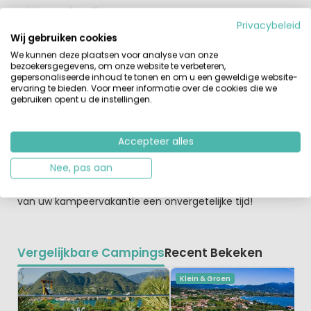
WiFi tegen betaling.
Privacybeleid
Wij gebruiken cookies
De omgeving wordt gedomineerd door het prachtige
meer, gelegen tussen de beboste heuvels van
We kunnen deze plaatsen voor analyse van onze
bezoekersgegevens, om onze website te verbeteren,
Lombardije. Net ten noorden van de camping begint het
gepersonaliseerde inhoud te tonen en om u een geweldige website-
beschermde natuurgebied dat bijna de gehele
ervaring te bieden. Voor meer informatie over de cookies die we
linkeroever van het Gardameer beslaat: het Parco
gebruiken opent u de instellingen.
dell'Alto Garda Bresciano. Ook vlakbij ligt de oude stad
Manerba, die zeker een bezoek waard is.
Accepteer alles
De schitterende uitzichten op het meer en het plezier
Nee, pas aan
van de zwembaden, het pizzeria-restaurant, de gezellige
bar en de luxe voorzieningen en accommodaties maken
van uw kampeervakantie een onvergetelijke tijd!
Vergelijkbare Campings
Recent Bekeken
Klein & Groen